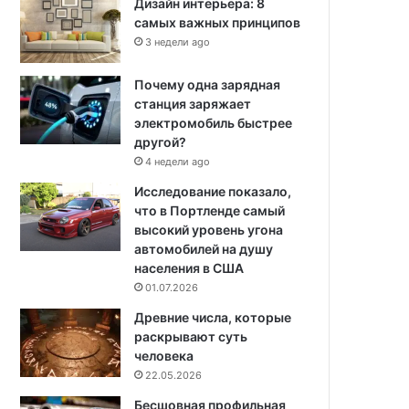
Дизайн интерьера: 8
самых важных принципов
3 недели ago
Почему одна зарядная
станция заряжает
электромобиль быстрее
другой?
4 недели ago
Исследование показало,
что в Портленде самый
высокий уровень угона
автомобилей на душу
населения в США
01.07.2026
Древние числа, которые
раскрывают суть
человека
22.05.2026
Бесшовная профильная