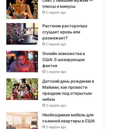
Секс с бывшим мужем —
плюсы и минусы
2 недели ago
Растение расторопша
сгущает кровь или
разжижает?
2 недели ago
Онлайн знакомства в
США: 5 шокирующих
фактов
2 недели ago
Детский день рождение в
Майами, как провести
праздник под открытым
небом
3 недели ago
Необходимая мебель для
съемной квартиры в США
3 недели ago