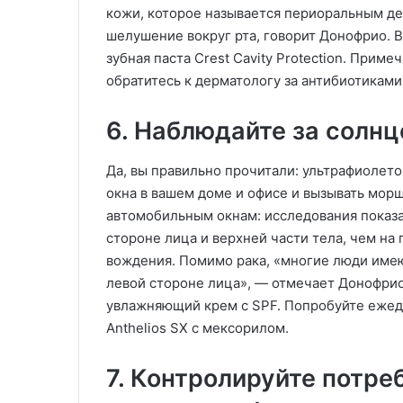
кожи, которое называется периоральным де
шелушение вокруг рта, говорит Донофрио. Вм
зубная паста Crest Cavity Protection. Приме
обратитесь к дерматологу за антибиотиками,
6. Наблюдайте за солн
Да, вы правильно прочитали: ультрафиолетов
окна в вашем доме и офисе и вызывать морщ
автомобильным окнам: исследования показа
стороне лица и верхней части тела, чем на 
вождения. Помимо рака, «многие люди име
левой стороне лица», — отмечает Донофрио.
увлажняющий крем с SPF. Попробуйте еже
Anthelios SX с мексорилом.
7. Контролируйте потре