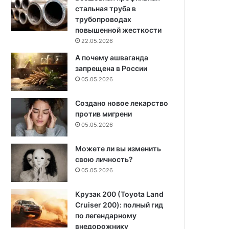
стальная труба в
трубопроводах
повышенной жесткости
22.05.2026
А почему ашваганда
запрещена в России
05.05.2026
Создано новое лекарство
против мигрени
05.05.2026
Можете ли вы изменить
свою личность?
05.05.2026
Крузак 200 (Toyota Land
Cruiser 200): полный гид
по легендарному
внедорожнику