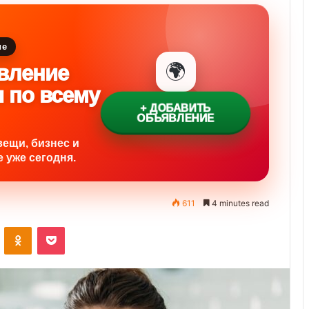
ие
🌍
вление
и по всему
+ ДОБАВИТЬ
ОБЪЯВЛЕНИЕ
вещи, бизнес и
 уже сегодня.
611
4 minutes read
ontakte
Odnoklassniki
Pocket