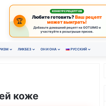
КОНКУРС РЕЦЕПТОВ
Любите готовить?
Ваш рецепт
🏆
может выиграть!
Добавьте домашний рецепт на GOTUIMO и
участвуйте в розыгрыше призов.
РИЗМ
ЛИКБЕЗ
ОН И ОНА
РУССКИЙ
шей коже