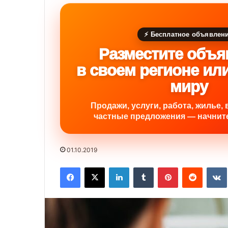
⚡ Бесплатное объявлен
Разместите объя
в своем регионе ил
миру
Продажи, услуги, работа, жилье, 
частные предложения — начните
01.10.2019
Facebook
X
LinkedIn
Tumblr
Pinterest
Reddit
VK