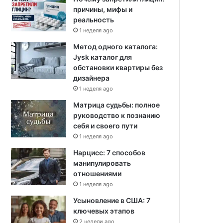
причины, мифы и
реальность
1 неделя ago
Метод одного каталога:
Jysk каталог для
обстановки квартиры без
дизайнера
1 неделя ago
Матрица судьбы: полное
руководство к познанию
себя и своего пути
1 неделя ago
Нарцисс: 7 способов
манипулировать
отношениями
1 неделя ago
Усыновление в США: 7
ключевых этапов
2 недели ago