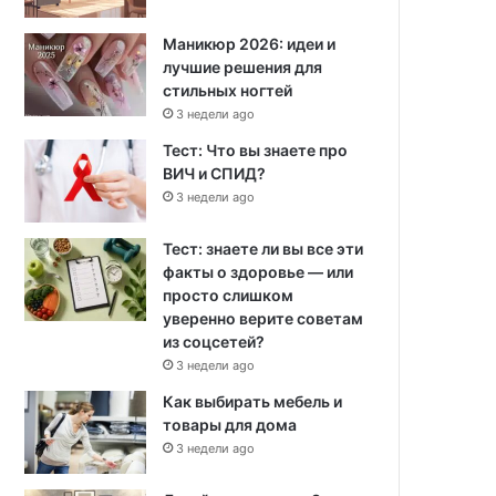
Маникюр 2026: идеи и
лучшие решения для
стильных ногтей
3 недели ago
Тест: Что вы знаете про
ВИЧ и СПИД?
3 недели ago
Тест: знаете ли вы все эти
факты о здоровье — или
просто слишком
уверенно верите советам
из соцсетей?
3 недели ago
Как выбирать мебель и
товары для дома
3 недели ago