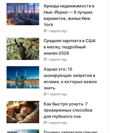
Аренда недвижимости в
Нью-Йорке — 9 лучших
вариантов, жилье New
York
1 неделя ago
Средняя зарплата в США
в месяц: подробный
анализ 2026
1 неделя ago
Харам это: 15
шокирующих запретов в
исламе, о которых важно
знать
1 неделя ago
Как быстро уснуть: 7
проверенных способов
для глубокого сна
1 неделя ago
Почему запретили глицин: