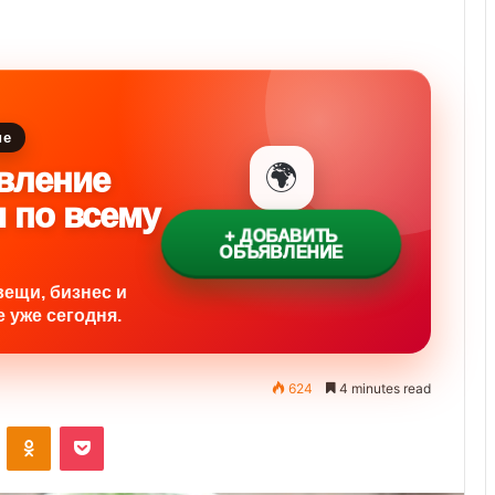
ие
🌍
вление
и по всему
+ ДОБАВИТЬ
ОБЪЯВЛЕНИЕ
вещи, бизнес и
 уже сегодня.
624
4 minutes read
ontakte
Odnoklassniki
Pocket