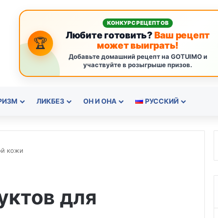
КОНКУРС РЕЦЕПТОВ
Любите готовить?
Ваш рецепт
🏆
может выиграть!
Добавьте домашний рецепт на GOTUIMO и
участвуйте в розыгрыше призов.
РИЗМ
ЛИКБЕЗ
ОН И ОНА
РУССКИЙ
ой кожи
уктов для