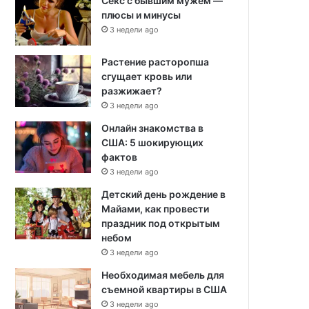
Секс с бывшим мужем —
плюсы и минусы
3 недели ago
Растение расторопша
сгущает кровь или
разжижает?
3 недели ago
Онлайн знакомства в
США: 5 шокирующих
фактов
3 недели ago
Детский день рождение в
Майами, как провести
праздник под открытым
небом
3 недели ago
Необходимая мебель для
съемной квартиры в США
3 недели ago