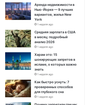
Аренда недвижимости в
Нью-Йорке — 9 лучших
вариантов, жилье New
York
1 неделя ago
Средняя зарплата в США
в месяц: подробный
анализ 2026
1 неделя ago
Харам это: 15
шокирующих запретов в
исламе, о которых важно
знать
1 неделя ago
Как быстро уснуть: 7
проверенных способов
для глубокого сна
1 неделя ago
Почему запретили глицин: