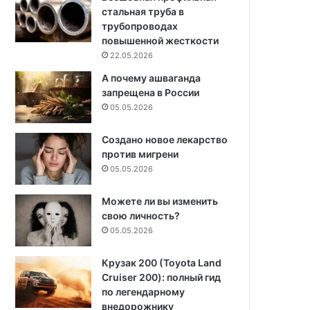
стальная труба в
трубопроводах
повышенной жесткости
22.05.2026
А почему ашваганда
запрещена в России
05.05.2026
Создано новое лекарство
против мигрени
05.05.2026
Можете ли вы изменить
свою личность?
05.05.2026
Крузак 200 (Toyota Land
Cruiser 200): полный гид
по легендарному
внедорожнику