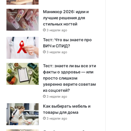
Маникюр 2026: идеи и
лучшие решения для
стильных ногтей
3 недели ago
Тест: Что вы знаете про
ВИЧ и СПИД?
3 недели ago
Тест: знаете ли вы все эти
факты о здоровье — или
просто слишком
уверенно верите советам
из соцсетей?
3 недели ago
Как выбирать мебель и
товары для дома
3 недели ago