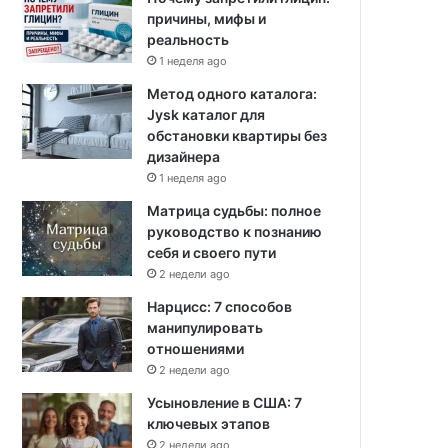
причины, мифы и
реальность
1 неделя ago
Метод одного каталога:
Jysk каталог для
обстановки квартиры без
дизайнера
1 неделя ago
Матрица судьбы: полное
руководство к познанию
себя и своего пути
2 недели ago
Нарцисс: 7 способов
манипулировать
отношениями
2 недели ago
Усыновление в США: 7
ключевых этапов
2 недели ago