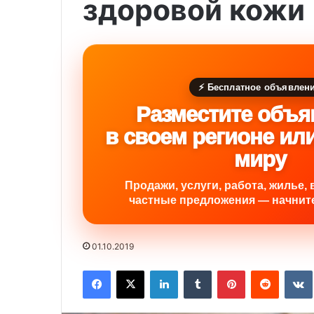
здоровой кожи
⚡ Бесплатное объявлен
Разместите объя
в своем регионе ил
миру
Продажи, услуги, работа, жилье, 
частные предложения — начните
01.10.2019
Facebook
X
LinkedIn
Tumblr
Pinterest
Reddit
VK