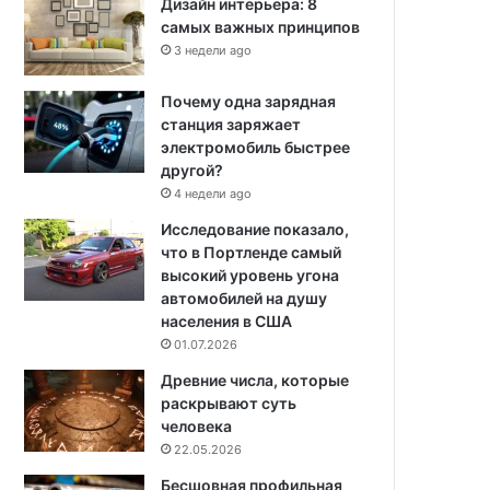
Дизайн интерьера: 8
самых важных принципов
3 недели ago
Почему одна зарядная
станция заряжает
электромобиль быстрее
другой?
4 недели ago
Исследование показало,
что в Портленде самый
высокий уровень угона
автомобилей на душу
населения в США
01.07.2026
Древние числа, которые
раскрывают суть
человека
22.05.2026
Бесшовная профильная