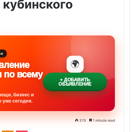
 кубинского
ие
🌍
вление
и по всему
+ ДОБАВИТЬ
ОБЪЯВЛЕНИЕ
вещи, бизнес и
 уже сегодня.
379
1 minute read
ontakte
Odnoklassniki
Pocket