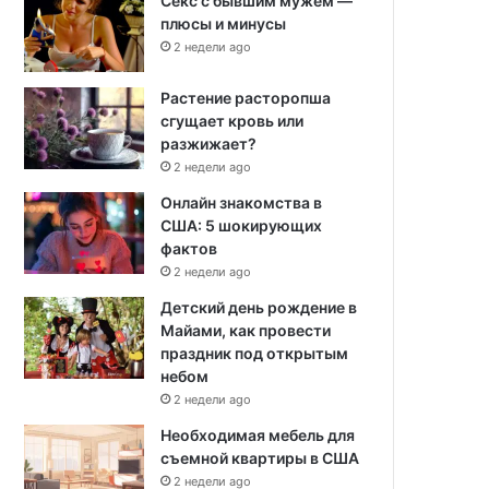
Секс с бывшим мужем —
плюсы и минусы
2 недели ago
Растение расторопша
сгущает кровь или
разжижает?
2 недели ago
Онлайн знакомства в
США: 5 шокирующих
фактов
2 недели ago
Детский день рождение в
Майами, как провести
праздник под открытым
небом
2 недели ago
Необходимая мебель для
съемной квартиры в США
2 недели ago