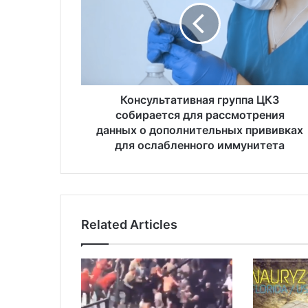
с
у
л
ь
т
а
т
Консультативная группа ЦКЗ
и
собирается для рассмотрения
в
данных о дополнительных прививках
н
для ослабленного иммунитета
а
я
г
р
у
Related Articles
п
п
а
Ц
К
З