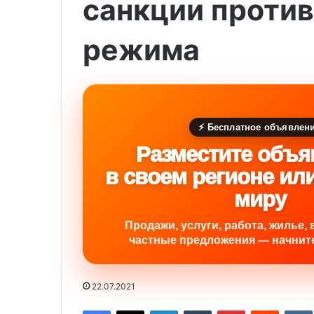
санкции против
режима
⚡ Бесплатное объявлен
Разместите объя
в своем регионе ил
миру
Продажи, услуги, работа, жилье, 
частные предложения — начните
22.07.2021
Facebook
X
LinkedIn
Tumblr
Pinterest
Reddit
VK