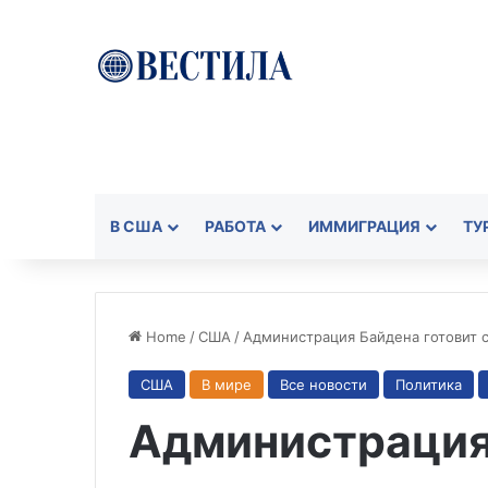
В США
РАБОТА
ИММИГРАЦИЯ
ТУ
Home
/
США
/
Администрация Байдена готовит 
США
В мире
Все новости
Политика
Администрация