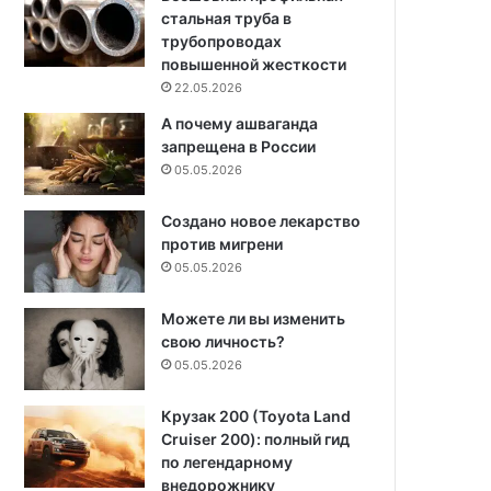
стальная труба в
трубопроводах
повышенной жесткости
22.05.2026
А почему ашваганда
запрещена в России
05.05.2026
Создано новое лекарство
против мигрени
05.05.2026
Можете ли вы изменить
свою личность?
05.05.2026
Крузак 200 (Toyota Land
Cruiser 200): полный гид
по легендарному
внедорожнику