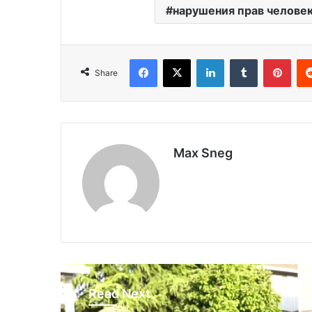
нарушения прав челове
Facebook
X
LinkedIn
Tumblr
Pinterest
Share
Max Sneg
Read Next