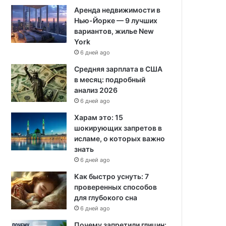
Аренда недвижимости в
Нью-Йорке — 9 лучших
вариантов, жилье New
York
6 дней ago
Средняя зарплата в США
в месяц: подробный
анализ 2026
6 дней ago
Харам это: 15
шокирующих запретов в
исламе, о которых важно
знать
6 дней ago
Как быстро уснуть: 7
проверенных способов
для глубокого сна
6 дней ago
Почему запретили глицин: