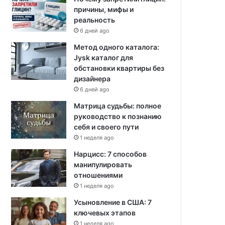
причины, мифы и
реальность
6 дней ago
Метод одного каталога:
Jysk каталог для
обстановки квартиры без
дизайнера
6 дней ago
Матрица судьбы: полное
руководство к познанию
себя и своего пути
1 неделя ago
Нарцисс: 7 способов
манипулировать
отношениями
1 неделя ago
Усыновление в США: 7
ключевых этапов
1 неделя ago