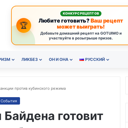
КОНКУРС РЕЦЕПТОВ
Любите готовить?
Ваш рецепт
🏆
может выиграть!
Добавьте домашний рецепт на GOTUIMO и
участвуйте в розыгрыше призов.
РИЗМ
ЛИКБЕЗ
ОН И ОНА
РУССКИЙ
санкции против кубинского режима
События
 Байдена готовит