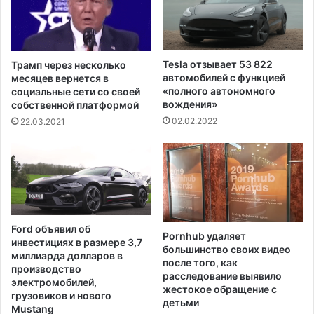
м
а
а
т
т
ь
и
к
ч
Tesla отзывает 53 822
Трамп через несколько
а
е
автомобилей с функцией
месяцев вернется в
р
с
«полного автономного
социальные сети со своей
а
вождения»
к
собственной платформой
т
у
02.02.2022
22.03.2021
е
ю
л
"
ь
р
н
о
ы
л
х
ь
д
в
Ford объявил об
е
Pornhub удаляет
м
инвестициях в размере 3,7
большинство своих видео
й
и
миллиарда долларов в
после того, как
с
г
производство
расследование выявило
т
р
электромобилей,
жестокое обращение с
в
грузовиков и нового
а
детьми
и
Mustang
ц