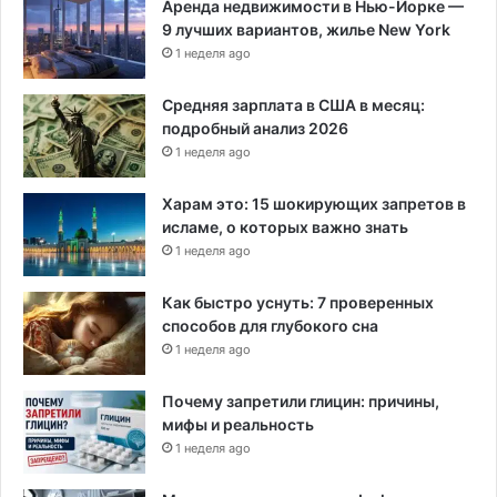
Аренда недвижимости в Нью-Йорке —
ш
9 лучших вариантов, жилье New York
к
и
1 неделя ago
к
о
Средняя зарплата в США в месяц:
р
подробный анализ 2026
о
1 неделя ago
н
а
Харам это: 15 шокирующих запретов в
в
исламе, о которых важно знать
и
1 неделя ago
р
у
Как быстро уснуть: 7 проверенных
с
способов для глубокого сна
а
1 неделя ago
Почему запретили глицин: причины,
мифы и реальность
1 неделя ago