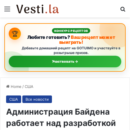
Menu
S
КОНКУРС РЕЦЕПТОВ
🏆
Любите готовить?
Ваш рецепт может
выиграть!
Добавьте домашний рецепт на GOTUIMO и участвуйте в
розыгрыше призов.
Участвовать →
Home
/
США
США
Все новости
Администрация Байдена
работает над разработкой