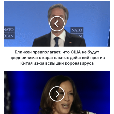
Б
л
и
н
к
е
н
п
р
е
Блинкен предполагает, что США не будут
д
предпринимать карательных действий против
п
Китая из-за вспышки коронавируса
о
л
К
а
а
г
м
а
а
е
л
т
а
,
Х
ч
а