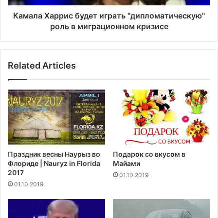
т
р
о
р
Камала Харрис будет играть "дипломатическую"
С
и
роль в миграционном кризисе
Ш
с
А
б
н
у
е
Related Articles
д
б
е
у
т
д
и
у
г
т
р
п
а
р
т
е
ь
Праздник весны Наурыз во
Подарок со вкусом в
д
"
Флориде | Nauryz in Florida
Майами
п
д
2017
01.10.2019
р
и
01.10.2019
и
п
н
л
и
о
м