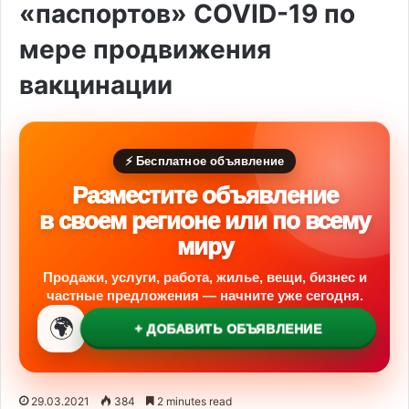
«паспортов» COVID-19 по
мере продвижения
вакцинации
⚡ Бесплатное объявление
Разместите объявление
в своем регионе или по всему
миру
Продажи, услуги, работа, жилье, вещи, бизнес и
частные предложения — начните уже сегодня.
🌍
+ ДОБАВИТЬ ОБЪЯВЛЕНИЕ
29.03.2021
384
2 minutes read