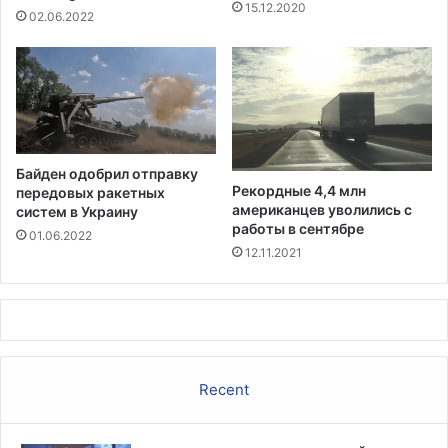
15.12.2020
й
и
02.06.2022
п
о
р
н
о
н
т
о
и
м
в
к
К
р
Байден одобрил отправку
и
и
Рекордные 4,4 млн
передовых ракетных
т
з
американцев уволились с
систем в Украину
а
и
работы в сентябре
01.06.2022
я
с
12.11.2021
и
е
з
-
з
а
в
Recent
с
п
ы