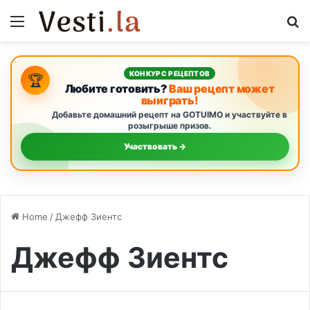
Menu
S
КОНКУРС РЕЦЕПТОВ
🏆
Любите готовить?
Ваш рецепт может
выиграть!
Добавьте домашний рецепт на GOTUIMO и участвуйте в
розыгрыше призов.
Участвовать →
Home
/
Джефф Зиентс
Джефф Зиентс