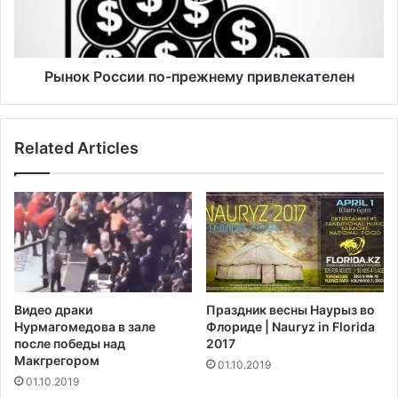
м
о
о
с
с
с
т
и
Рынок России по-прежнему привлекателен
и
и
н
п
о
о
Related Articles
в
-
о
п
г
р
о
е
C
ж
R
н
-
е
V
м
у
Видео драки
Праздник весны Наурыз во
п
Нурмагомедова в зале
Флориде | Nauryz in Florida
р
после победы над
2017
и
Макгрегором‍
01.10.2019
в
01.10.2019
л