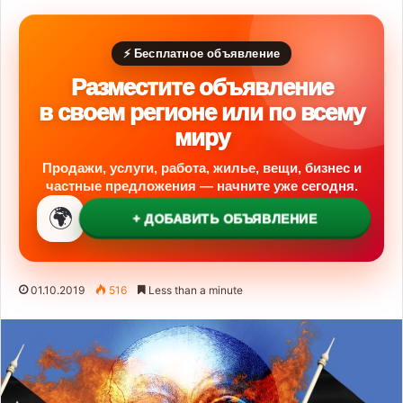
⚡ Бесплатное объявление
Разместите объявление
в своем регионе или по всему
миру
Продажи, услуги, работа, жилье, вещи, бизнес и
частные предложения — начните уже сегодня.
🌍
+ ДОБАВИТЬ ОБЪЯВЛЕНИЕ
01.10.2019
516
Less than a minute