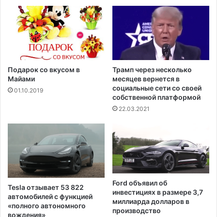
е
к
а
т
е
л
е
Подарок со вкусом в
Трамп через несколько
н
Майами
месяцев вернется в
социальные сети со своей
01.10.2019
собственной платформой
22.03.2021
Ford объявил об
Tesla отзывает 53 822
инвестициях в размере 3,7
автомобилей с функцией
миллиарда долларов в
«полного автономного
производство
вождения»