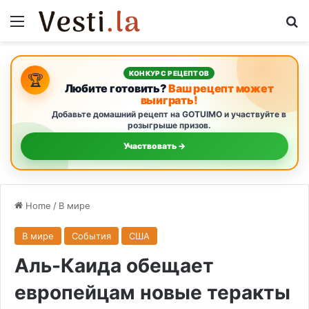
Menu
S
КОНКУРС РЕЦЕПТОВ
🏆
Любите готовить?
Ваш рецепт может
выиграть!
Добавьте домашний рецепт на GOTUIMO и участвуйте в
розыгрыше призов.
Участвовать →
Home
/
В мире
В мире
События
США
Аль-Каида обещает
европейцам новые теракты