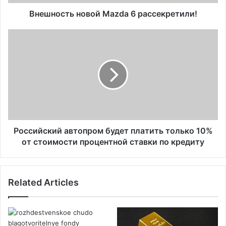
ь
н
Внешность новой Mazda 6 рассекретили!
о
в
Р
о
о
й
с
M
с
a
и
z
й
d
с
a
к
6
и
р
й
Российский автопром будет платить только 10%
а
а
от стоимости процентной ставки по кредиту
с
в
с
т
е
о
Related Articles
к
п
р
р
е
о
т
м
и
б