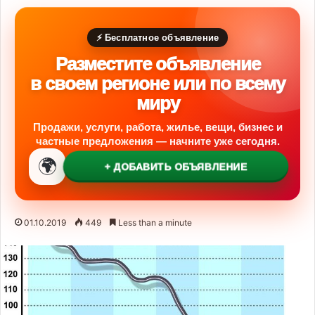
⚡ Бесплатное объявление
Разместите объявление
в своем регионе или по всему
миру
Продажи, услуги, работа, жилье, вещи, бизнес и
частные предложения — начните уже сегодня.
🌍
+ ДОБАВИТЬ ОБЪЯВЛЕНИЕ
01.10.2019
449
Less than a minute