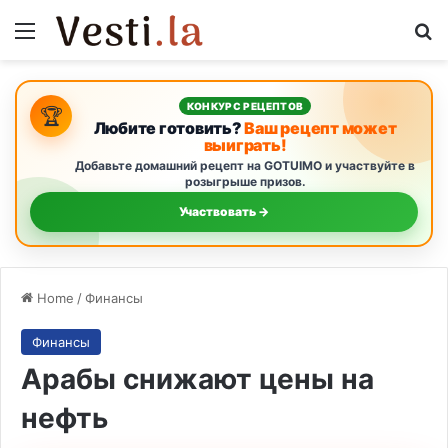
Menu
S
КОНКУРС РЕЦЕПТОВ
🏆
Любите готовить?
Ваш рецепт может
выиграть!
Добавьте домашний рецепт на GOTUIMO и участвуйте в
розыгрыше призов.
Участвовать →
Home
/
Финансы
Финансы
Арабы снижают цены на
нефть