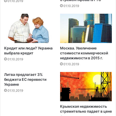
01.10.2019
т
01.10.2019
с
т
о
и
м
о
с
т
Кредит или люди? Украина
Москва. Увеличение
и
выбрала кредит
стоимости коммерческой
п
недвижимости в 2015 г.
01.10.2019
р
01.10.2019
о
ц
Литва предлагает 3%
е
бюджета ЕС перевести
Украине
н
т
01.10.2019
н
о
Крымская недвижимость
й
стремительно падает в цене
с