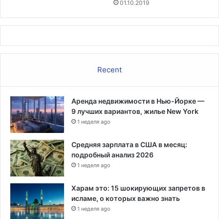
т
01.10.2019
а
в
к
и
п
о
Recent
к
р
е
Аренда недвижимости в Нью-Йорке —
д
9 лучших вариантов, жилье New York
и
1 неделя ago
т
у
Средняя зарплата в США в месяц:
подробный анализ 2026
1 неделя ago
Харам это: 15 шокирующих запретов в
исламе, о которых важно знать
1 неделя ago