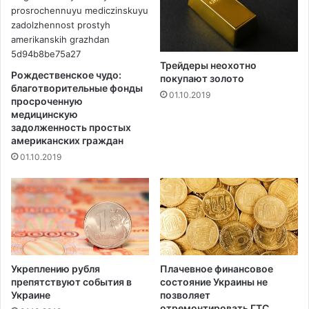
л
у
и
д
!
е
т
Трейдеры неохотно
п
Рождественское чудо:
покупают золото
л
благотворительные фонды
01.10.2019
а
просроченную
медицинскую
т
задолженность простых
и
американских граждан
т
01.10.2019
ь
т
о
л
ь
к
о
1
Укреплению рубля
Плачевное финансовое
0
препятствуют события в
состояние Украины не
%
Украине
позволяет
о
отремонтировать ГТС