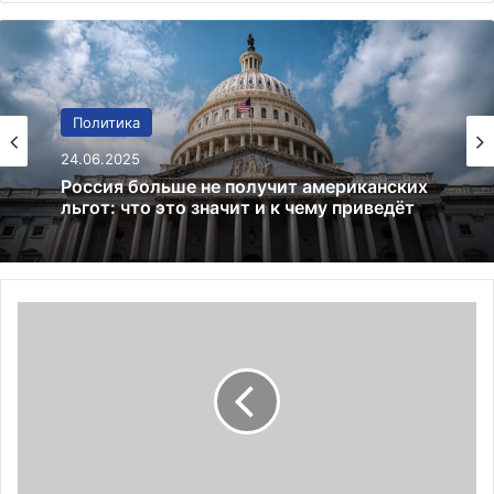
Финансы
Политика
02.01.2025
24.06.2025
Bitcoin преодолевает $97 000:
криптовалютный рынок на подъеме
Россия больше не получит американских
льгот: что это значит и к чему приведёт
В
н
е
ш
н
о
с
т