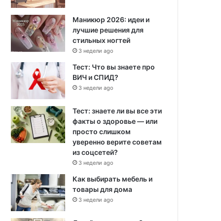
Маникюр 2026: идеи и
лучшие решения для
стильных ногтей
3 недели ago
Тест: Что вы знаете про
ВИЧ и СПИД?
3 недели ago
Тест: знаете ли вы все эти
факты о здоровье — или
просто слишком
уверенно верите советам
из соцсетей?
3 недели ago
Как выбирать мебель и
товары для дома
3 недели ago