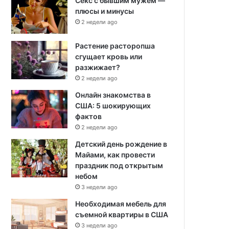
Секс с бывшим мужем —
плюсы и минусы
2 недели ago
Растение расторопша
сгущает кровь или
разжижает?
2 недели ago
Онлайн знакомства в
США: 5 шокирующих
фактов
2 недели ago
Детский день рождение в
Майами, как провести
праздник под открытым
небом
3 недели ago
Необходимая мебель для
съемной квартиры в США
3 недели ago