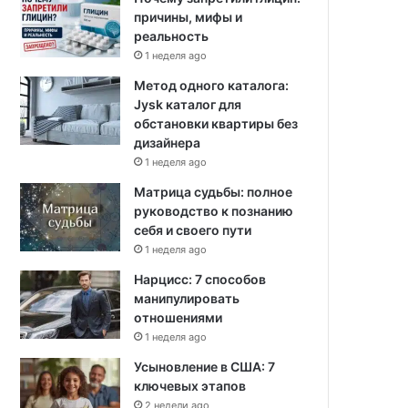
причины, мифы и
реальность
1 неделя ago
Метод одного каталога:
Jysk каталог для
обстановки квартиры без
дизайнера
1 неделя ago
Матрица судьбы: полное
руководство к познанию
себя и своего пути
1 неделя ago
Нарцисс: 7 способов
манипулировать
отношениями
1 неделя ago
Усыновление в США: 7
ключевых этапов
2 недели ago