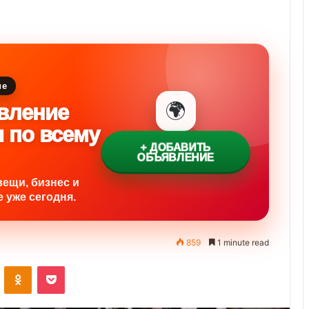
ие
🌍
вление
и по всему
+ ДОБАВИТЬ
ОБЪЯВЛЕНИЕ
вещи, бизнес и
 уже сегодня.
859
1 minute read
ontakte
Odnoklassniki
Pocket