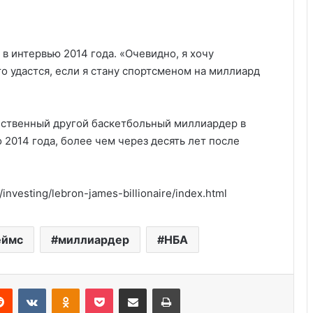
 в интервью 2014 года. «Очевидно, я хочу
то удастся, если я стану спортсменом на миллиард
ственный другой баскетбольный миллиардер в
о 2014 года, более чем через десять лет после
investing/lebron-james-billionaire/index.html
Россия больше не получит
американских льгот: что это значит
и к чему приведёт
еймс
миллиардер
НБА
Америка имеет огромный избыток
сыра
Reddit
VKontakte
Odnoklassniki
Pocket
Share via Email
Print