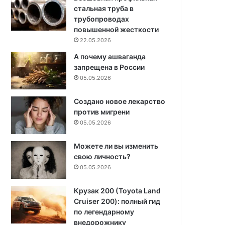
стальная труба в
трубопроводах
повышенной жесткости
22.05.2026
А почему ашваганда
запрещена в России
05.05.2026
Создано новое лекарство
против мигрени
05.05.2026
Можете ли вы изменить
свою личность?
05.05.2026
Крузак 200 (Toyota Land
Cruiser 200): полный гид
по легендарному
внедорожнику