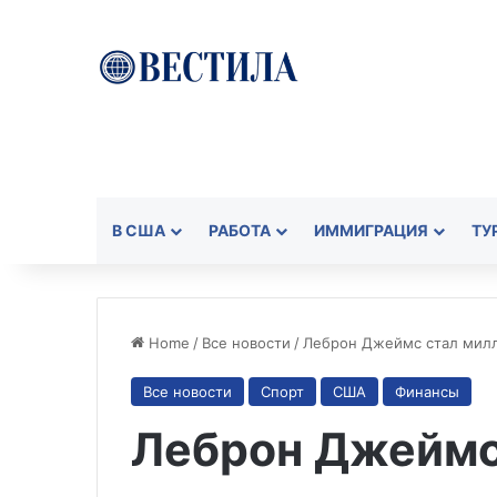
В США
РАБОТА
ИММИГРАЦИЯ
ТУ
Home
/
Все новости
/
Леброн Джеймс стал мил
Все новости
Спорт
США
Финансы
Леброн Джеймс