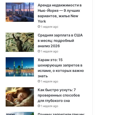
Аренда недвижимости в
Нью-Йорке — 9 лучших
вариантов, жилье New
York
1 неделя ago
Средняя зарплата в США
в месяц: подробный
анализ 2026
1 неделя ago
Харам это: 15
шокирующих запретов в
исламе, о которых важно
знать
1 неделя ago
Как быстро уснуть: 7
проверенных способов
для глубокого сна
1 неделя ago
Почему запретили глицин: