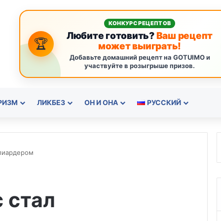
КОНКУРС РЕЦЕПТОВ
Любите готовить?
Ваш рецепт
🏆
может выиграть!
Добавьте домашний рецепт на GOTUIMO и
участвуйте в розыгрыше призов.
РИЗМ
ЛИКБЕЗ
ОН И ОНА
РУССКИЙ
лиардером
 стал