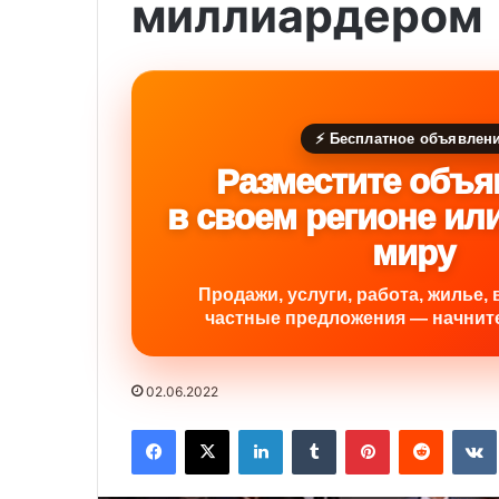
миллиардером
⚡ Бесплатное объявлен
Разместите объя
в своем регионе ил
миру
Продажи, услуги, работа, жилье, 
частные предложения — начните
02.06.2022
Facebook
X
LinkedIn
Tumblr
Pinterest
Reddit
VK