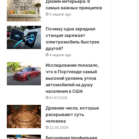
Дизайн интерьера: 8
самых важных принципов
3 недели ago
Почему одна зарядная
станция заряжает
электромобиль быстрее
другой?
4 недели ago
Исследование показало,
что в Портленде самый
высокий уровень угона
автомобилей на душу
населения в США
01.07.2026
Древние числа, которые
раскрывают суть
человека
22.05.2026
Бесшовная профильная