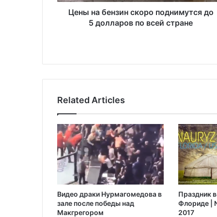
н
з
Цены на бензин скоро поднимутся до
и
5 долларов по всей стране
н
с
к
о
р
о
п
Related Articles
о
д
н
и
м
у
т
с
я
Видео драки Нурмагомедова в
Праздник в
д
зале после победы над
Флориде | N
о
Макгрегором‍
2017
5