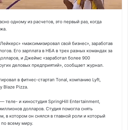
сно одному из расчетов, это первый раз, когда
жа.
 Лейкерс» «максимизировал свой бизнес», заработав
огов. Его зарплата в НБА в трех разных командах за
долларов, и Джеймс «заработал более 900
ругих деловых предприятий», сообщает журнал.
ровал в фитнес-стартап Tonal, компанию Lyft,
 Blaze Pizza.
теле- и киностудия SpringHill Entertainment,
миллионов долларов. Студия помогла снять
, в котором он снялся в главной роли и который
 по всему миру.