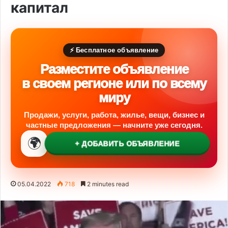
капитал
⚡ Бесплатное объявление
Разместите объявление
в своем регионе или по всему
миру
Продажи, услуги, работа, жилье, вещи, бизнес и
частные предложения — начните уже сегодня.
🌍
+ ДОБАВИТЬ ОБЪЯВЛЕНИЕ
05.04.2022
718
2 minutes read