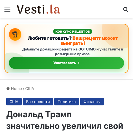
Menu
S
КОНКУРС РЕЦЕПТОВ
🏆
Любите готовить?
Ваш рецепт может
выиграть!
Добавьте домашний рецепт на GOTUIMO и участвуйте в
розыгрыше призов.
Участвовать →
Home
/
США
США
Все новости
Политика
Финансы
Дональд Трамп
значительно увеличил свой