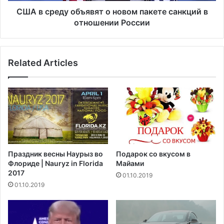
н
о
США в среду объявят о новом пакете санкций в
и
б
отношении России
е
ъ
н
я
а
в
Related Articles
ю
я
г
т
е
о
и
н
в
о
о
в
с
о
т
м
о
п
Праздник весны Наурыз во
Подарок со вкусом в
к
а
Флориде | Nauryz in Florida
Майами
е
к
2017
01.10.2019
У
е
01.10.2019
к
т
р
е
а
с
и
а