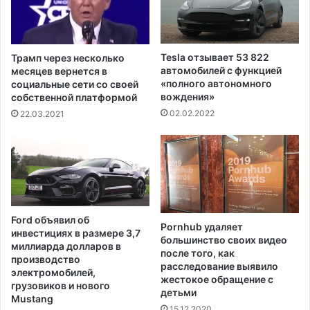
н
н
ы
к
,
ц
з
и
Tesla отзывает 53 822
Трамп через несколько
а
й
автомобилей с функцией
месяцев вернется в
я
в
«полного автономного
социальные сети со своей
в
вождения»
о
собственной платформой
л
т
02.02.2022
22.03.2021
я
н
ю
о
т
ш
о
е
ф
н
и
и
ц
и
Ford объявил об
и
Pornhub удаляет
Р
инвестициях в размере 3,7
большинство своих видео
а
о
миллиарда долларов в
после того, как
л
с
производство
расследование выявило
ь
с
электромобилей,
жестокое обращение с
н
грузовиков и нового
и
детьми
Mustang
ы
и
15.12.2020