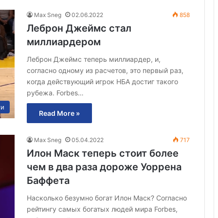
Max Sneg
02.06.2022
858
Леброн Джеймс стал
миллиардером
Леброн Джеймс теперь миллиардер, и,
согласно одному из расчетов, это первый раз,
когда действующий игрок НБА достиг такого
рубежа. Forbes…
ти
Read More »
Max Sneg
05.04.2022
717
Илон Маск теперь стоит более
чем в два раза дороже Уоррена
Баффета
Насколько безумно богат Илон Маск? Согласно
рейтингу самых богатых людей мира Forbes,