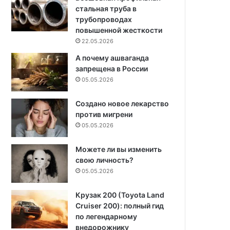
стальная труба в
трубопроводах
повышенной жесткости
22.05.2026
А почему ашваганда
запрещена в России
05.05.2026
Создано новое лекарство
против мигрени
05.05.2026
Можете ли вы изменить
свою личность?
05.05.2026
Крузак 200 (Toyota Land
Cruiser 200): полный гид
по легендарному
внедорожнику