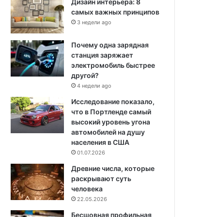
Дизайн интерьера: 8
самых важных принципов
3 недели ago
Почему одна зарядная
станция заряжает
электромобиль быстрее
другой?
4 недели ago
Исследование показало,
что в Портленде самый
высокий уровень угона
автомобилей на душу
населения в США
01.07.2026
Древние числа, которые
раскрывают суть
человека
22.05.2026
Бесшовная профильная