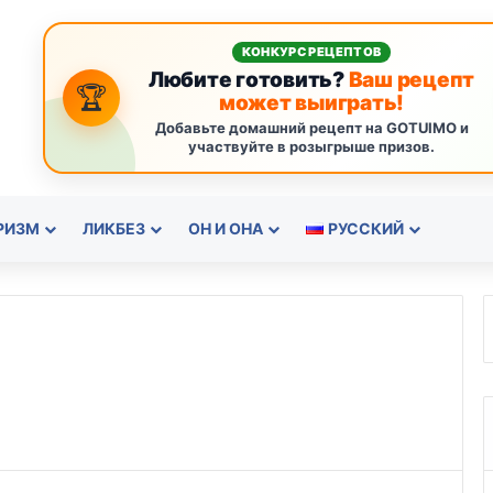
КОНКУРС РЕЦЕПТОВ
Любите готовить?
Ваш рецепт
🏆
может выиграть!
Добавьте домашний рецепт на GOTUIMO и
участвуйте в розыгрыше призов.
РИЗМ
ЛИКБЕЗ
ОН И ОНА
РУССКИЙ