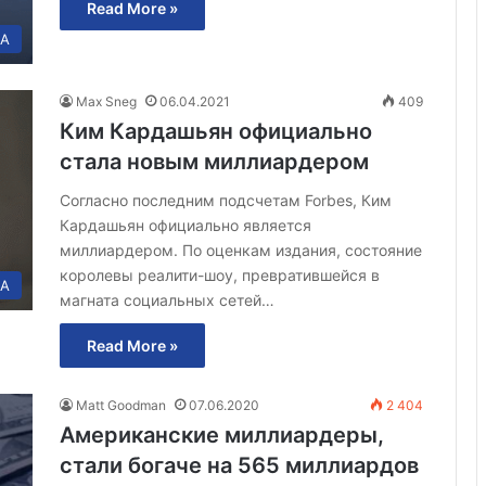
Read More »
А
Max Sneg
06.04.2021
409
Ким Кардашьян официально
стала новым миллиардером
Согласно последним подсчетам Forbes, Ким
Кардашьян официально является
миллиардером. По оценкам издания, состояние
королевы реалити-шоу, превратившейся в
А
магната социальных сетей…
Read More »
Matt Goodman
07.06.2020
2 404
Американские миллиардеры,
стали богаче на 565 миллиардов