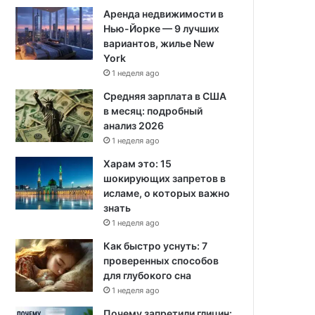
Аренда недвижимости в
Нью-Йорке — 9 лучших
вариантов, жилье New
York
1 неделя ago
Средняя зарплата в США
в месяц: подробный
анализ 2026
1 неделя ago
Харам это: 15
шокирующих запретов в
исламе, о которых важно
знать
1 неделя ago
Как быстро уснуть: 7
проверенных способов
для глубокого сна
1 неделя ago
Почему запретили глицин: