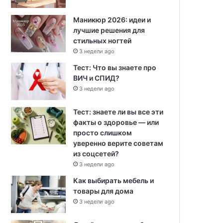
Маникюр 2026: идеи и
лучшие решения для
стильных ногтей
3 недели ago
Тест: Что вы знаете про
ВИЧ и СПИД?
3 недели ago
Тест: знаете ли вы все эти
факты о здоровье — или
просто слишком
уверенно верите советам
из соцсетей?
3 недели ago
Как выбирать мебель и
товары для дома
3 недели ago