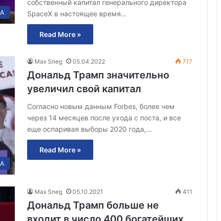
собственный капитал генерального директора
А
SpaceX в настоящее время…
Read More »
Max Sneg
05.04.2022
717
Дональд Трамп значительно
увеличил свой капитал
Согласно новым данным Forbes, более чем
через 14 месяцев после ухода с поста, и все
еще оспаривая выборы 2020 года,…
Read More »
А
Max Sneg
05.10.2021
411
Дональд Трамп больше не
входит в число 400 богатейших