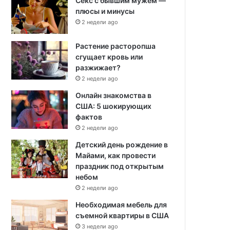
Секс с бывшим мужем —
плюсы и минусы
2 недели ago
Растение расторопша
сгущает кровь или
разжижает?
2 недели ago
Онлайн знакомства в
США: 5 шокирующих
фактов
2 недели ago
Детский день рождение в
Майами, как провести
праздник под открытым
небом
2 недели ago
Необходимая мебель для
съемной квартиры в США
3 недели ago