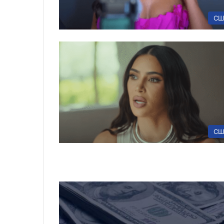
СШ
СШ