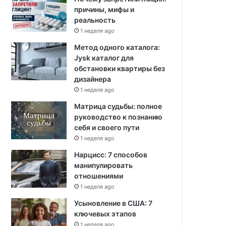
причины, мифы и
реальность
1 неделя ago
Метод одного каталога:
Jysk каталог для
обстановки квартиры без
дизайнера
1 неделя ago
Матрица судьбы: полное
руководство к познанию
себя и своего пути
1 неделя ago
Нарцисс: 7 способов
манипулировать
отношениями
1 неделя ago
Усыновление в США: 7
ключевых этапов
1 неделя ago