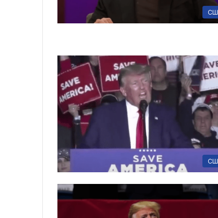
СШ
СШ