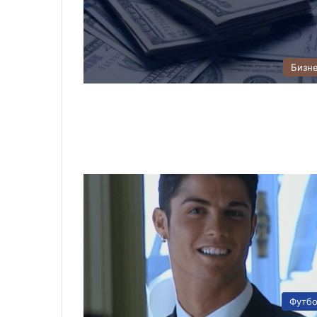
Бизн
Футб