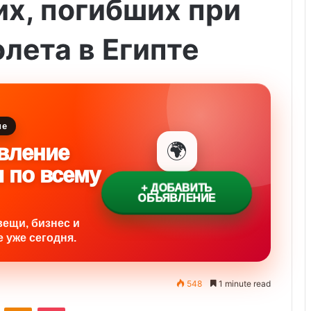
х, погибших при
лета в Египте
ие
🌍
вление
и по всему
+ ДОБАВИТЬ
ОБЪЯВЛЕНИЕ
вещи, бизнес и
 уже сегодня.
548
1 minute read
ontakte
Odnoklassniki
Pocket