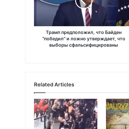
п
п
р
е
д
п
Трамп предположил, что Байден
о
"победил" и ложно утверждает, что
л
выборы сфальсифицированы
о
ж
и
л
,
ч
Related Articles
т
о
Б
а
й
д
е
н