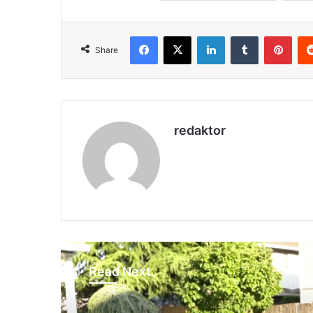
Facebook
X
LinkedIn
Tumblr
Pinterest
Share
redaktor
Read Next