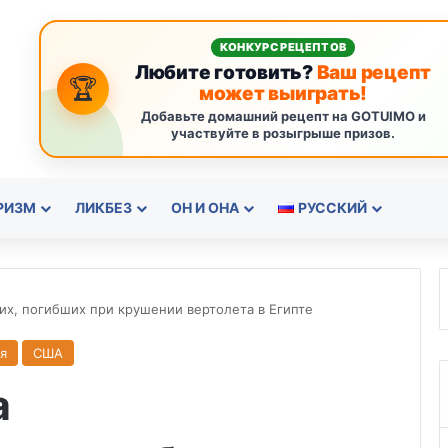
КОНКУРС РЕЦЕПТОВ
Любите готовить?
Ваш рецепт
🏆
может выиграть!
Добавьте домашний рецепт на GOTUIMO и
участвуйте в розыгрыше призов.
РИЗМ
ЛИКБЕЗ
ОН И ОНА
РУССКИЙ
х, погибших при крушении вертолета в Египте
я
США
а