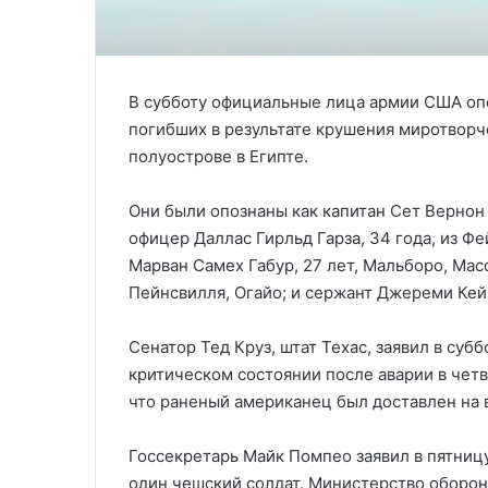
В субботу официальные лица армии США оп
погибших в результате крушения миротворч
полуострове в Египте.
Они были опознаны как капитан Сет Вернон В
офицер Даллас Гирльд Гарза, 34 года, из Ф
Марван Самех Габур, 27 лет, Мальборо, Масс
Пейнсвилля, Огайо; и сержант Джереми Кейн
Сенатор Тед Круз, штат Техас, заявил в суб
критическом состоянии после аварии в чет
что раненый американец был доставлен на в
Госсекретарь Майк Помпео заявил в пятницу
один чешский солдат. Министерство оборон