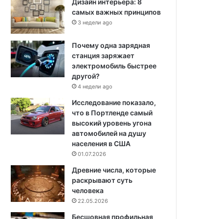
Дизайн интерьера: 8
самых важных принципов
3 недели ago
Почему одна зарядная
станция заряжает
электромобиль быстрее
другой?
4 недели ago
Исследование показало,
что в Портленде самый
высокий уровень угона
автомобилей на душу
населения в США
01.07.2026
Древние числа, которые
раскрывают суть
человека
22.05.2026
Бесшовная профильная