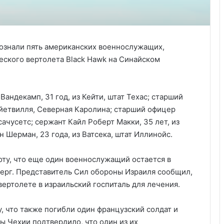
ознали пять американских военнослужащих,
еского вертолета Black Hawk на Синайском
андекамп, 31 год, из Кейти, штат Техас; старший
ейетвилля, Северная Каролина; старший офицер
ачусетс; сержант Кайл Роберт Макки, 35 лет, из
 Шерман, 23 года, из Ватсека, штат Иллинойс.
боту, что еще один военнослужащий остается в
верг. Представитель Сил обороны Израиля сообщил,
ертолете в израильский госпиталь для лечения.
, что также погибли один французский солдат и
ы Чехии подтвердило, что один из их