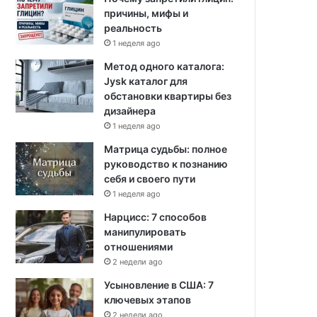
причины, мифы и
реальность
1 неделя ago
Метод одного каталога:
Jysk каталог для
обстановки квартиры без
дизайнера
1 неделя ago
Матрица судьбы: полное
руководство к познанию
себя и своего пути
1 неделя ago
Нарцисс: 7 способов
манипулировать
отношениями
2 недели ago
Усыновление в США: 7
ключевых этапов
2 недели ago