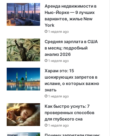
Аренда недвижимости в
Нью-Йорке — 9 лучших
вариантов, жилье New
York
1 неделя ago
Средняя зарплата в США
в месяц: подробный
анализ 2026
1 неделя ago
Харам это: 15
шокирующих запретов в
исламе, о которых важно
знать
1 неделя ago
Как быстро уснуть: 7
проверенных способов
для глубокого сна
1 неделя ago
Почему запретили глицин: