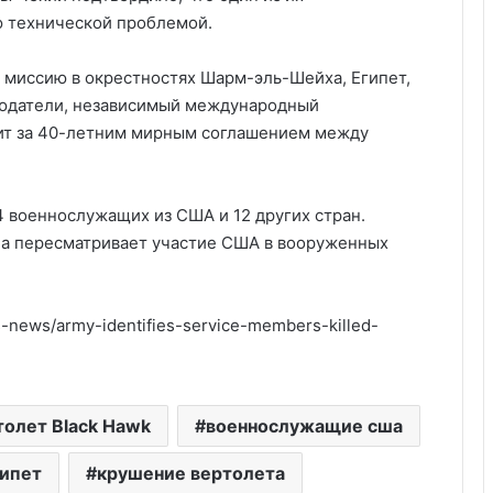
ю технической проблемой.
 миссию в окрестностях Шарм-эль-Шейха, Египет,
юдатели, независимый международный
дит за 40-летним мирным соглашением между
54 военнослужащих из США и 12 других стран.
а пересматривает участие США в вооруженных
news/army-identifies-service-members-killed-
Удивительные факты о Флориде
толет Black Hawk
военнослужащие сша
гипет
крушение вертолета