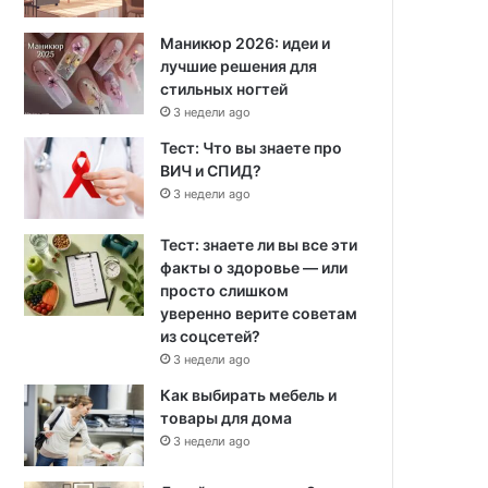
Маникюр 2026: идеи и
лучшие решения для
стильных ногтей
3 недели ago
Тест: Что вы знаете про
ВИЧ и СПИД?
3 недели ago
Тест: знаете ли вы все эти
факты о здоровье — или
просто слишком
уверенно верите советам
из соцсетей?
3 недели ago
Как выбирать мебель и
товары для дома
3 недели ago