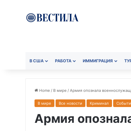
В США
РАБОТА
ИММИГРАЦИЯ
ТУ
Home
/
В мире
/
Армия опознала военнослужащи
В мире
Все новости
Криминал
Событи
Армия опознал