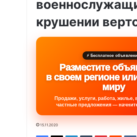
военнослужащи
крушении верто
⚡ Бесплатное объявлен
Разместите объя
в своем регионе ил
миру
Продажи, услуги, работа, жилье, 
частные предложения — начните
15.11.2020
Facebook
X
LinkedIn
Tumblr
Pinterest
Reddit
VK