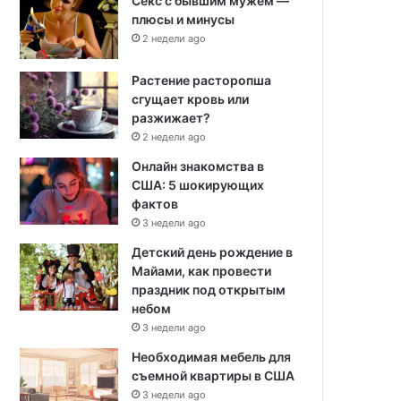
Секс с бывшим мужем —
плюсы и минусы
2 недели ago
Растение расторопша
сгущает кровь или
разжижает?
2 недели ago
Онлайн знакомства в
США: 5 шокирующих
фактов
3 недели ago
Детский день рождение в
Майами, как провести
праздник под открытым
небом
3 недели ago
Необходимая мебель для
съемной квартиры в США
3 недели ago