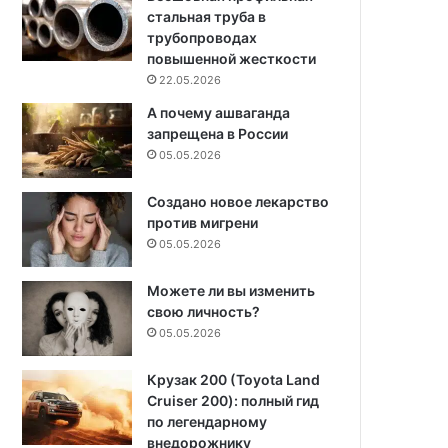
стальная труба в
трубопроводах
повышенной жесткости
22.05.2026
А почему ашваганда
запрещена в России
05.05.2026
Создано новое лекарство
против мигрени
05.05.2026
Можете ли вы изменить
свою личность?
05.05.2026
Крузак 200 (Toyota Land
Cruiser 200): полный гид
по легендарному
внедорожнику