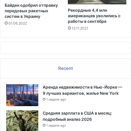
н
Байден одобрил отправку
и
Рекордные 4,4 млн
передовых ракетных
я
американцев уволились с
систем в Украину
з
работы в сентябре
01.06.2022
а
12.11.2021
п
р
е
щ
е
н
Recent
н
ы
х
Аренда недвижимости в Нью-Йорке —
в
9 лучших вариантов, жилье New York
е
1 неделя ago
ч
е
р
Средняя зарплата в США в месяц:
и
подробный анализ 2026
н
1 неделя ago
о