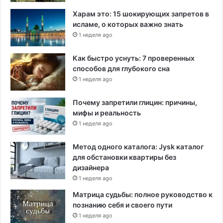
к
Харам это: 15 шокирующих запретов в
исламе, о которых важно знать
1 неделя ago
Как быстро уснуть: 7 проверенных
способов для глубокого сна
1 неделя ago
Почему запретили глицин: причины,
мифы и реальность
1 неделя ago
Метод одного каталога: Jysk каталог
для обстановки квартиры без
дизайнера
1 неделя ago
Матрица судьбы: полное руководство к
познанию себя и своего пути
1 неделя ago