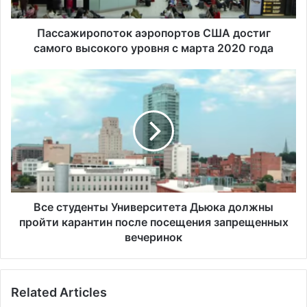
р
о
п
Пассажиропоток аэропортов США достиг
о
самого высокого уровня с марта 2020 года
т
о
В
к
с
а
е
э
с
р
т
о
у
п
д
о
е
р
н
т
т
Все студенты Университета Дьюка должны
о
ы
пройти карантин после посещения запрещенных
в
У
вечеринок
С
н
Ш
и
А
в
д
Related Articles
е
о
р