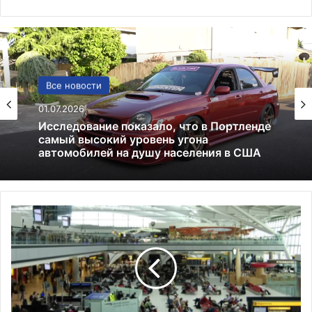
США
Все новости
13.06.2025
01.07.2026
Америка имеет огромный избыток сыра
П
Исследование показало, что в Портленде
а
самый высокий уровень угона
с
автомобилей на душу населения в США
с
а
ж
и