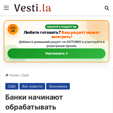
Menu
S
КОНКУРС РЕЦЕПТОВ
🏆
Любите готовить?
Ваш рецепт может
выиграть!
Добавьте домашний рецепт на GOTUIMO и участвуйте в
розыгрыше призов.
Участвовать →
Home
/
США
США
Все новости
Экономика
Банки начинают
обрабатывать