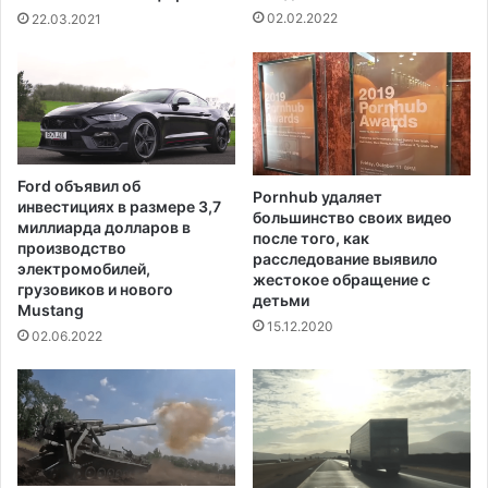
в
т
02.02.2022
22.03.2021
н
и
я
к
с
а
м
р
а
а
р
н
т
т
Ford объявил об
а
Pornhub удаляет
и
инвестициях в размере 3,7
большинство своих видео
2
н
миллиарда долларов в
после того, как
0
п
производство
расследование выявило
2
о
электромобилей,
жестокое обращение с
0
с
грузовиков и нового
детьми
г
Mustang
л
15.12.2020
о
е
02.06.2022
д
п
а
о
с
е
щ
е