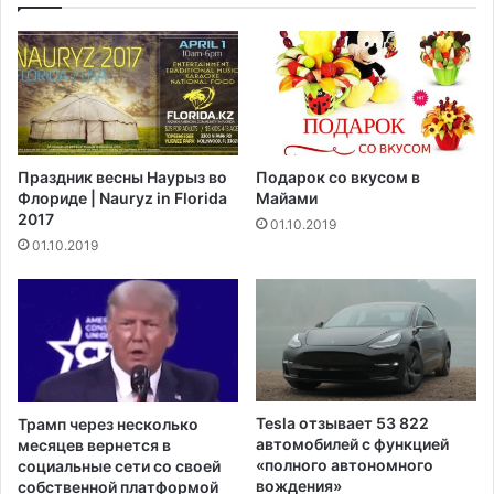
с
с
т
и
и
т
г
е
с
т
а
а
м
Д
Праздник весны Наурыз во
Подарок со вкусом в
о
ь
Флориде | Nauryz in Florida
Майами
г
ю
2017
01.10.2019
о
к
01.10.2019
в
а
ы
д
с
о
о
л
к
ж
о
н
г
ы
о
п
Tesla отзывает 53 822
Трамп через несколько
у
р
автомобилей с функцией
месяцев вернется в
р
о
«полного автономного
социальные сети со своей
о
й
вождения»
собственной платформой