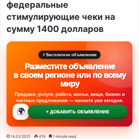
федеральные
стимулирующие чеки на
сумму 1400 долларов
⚡ Бесплатное объявление
Разместите объявление
в своем регионе или по всему
миру
Продажи, услуги, работа, жилье, вещи, бизнес и
частные предложения — начните уже сегодня.
🌍
+ ДОБАВИТЬ ОБЪЯВЛЕНИЕ
14.03.2021
419
1 minute read