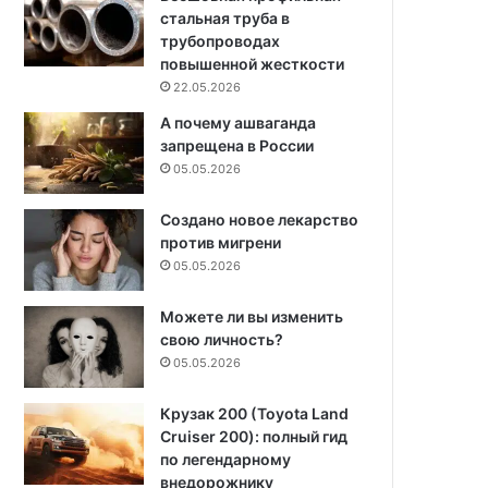
стальная труба в
трубопроводах
повышенной жесткости
22.05.2026
А почему ашваганда
запрещена в России
05.05.2026
Создано новое лекарство
против мигрени
05.05.2026
Можете ли вы изменить
свою личность?
05.05.2026
Крузак 200 (Toyota Land
Cruiser 200): полный гид
по легендарному
внедорожнику