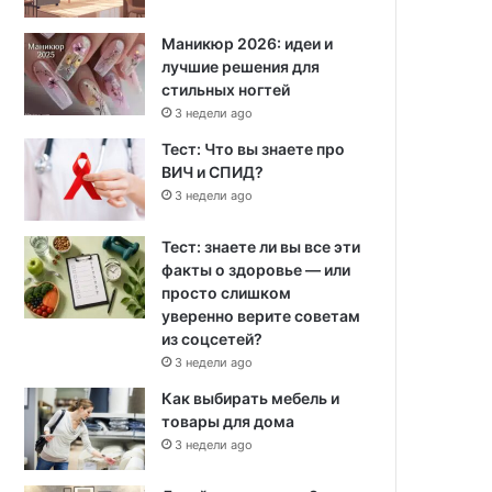
Маникюр 2026: идеи и
лучшие решения для
стильных ногтей
3 недели ago
Тест: Что вы знаете про
ВИЧ и СПИД?
3 недели ago
Тест: знаете ли вы все эти
факты о здоровье — или
просто слишком
уверенно верите советам
из соцсетей?
3 недели ago
Как выбирать мебель и
товары для дома
3 недели ago