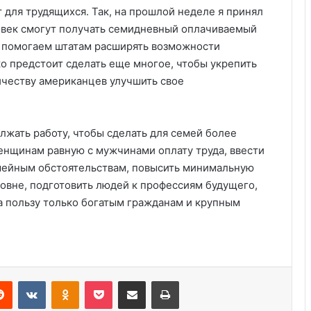
 для трудящихся. Так, на прошлой неделе я принял
овек смогут получать семидневный оплачиваемый
е помогаем штатам расширять возможности
о предстоит сделать еще многое, чтобы укрепить
ичеству американцев улучшить свое
лжать работу, чтобы сделать для семей более
енщинам равную с мужчинами оплату труда, ввести
мейным обстоятельствам, повысить минимальную
ровне, подготовить людей к профессиям будущего,
Удивительные факты о Флориде
а пользу только богатым гражданам и крупным
Пляжный домик в Северной
Каролине, где Билл Гейтс и его
бывшая девушка Энн Уинблад
Reddit
VKontakte
Odnoklassniki
Pocket
Share via Email
Print
проводили долгие выходные, теперь
доступен для сдачи в аренду для