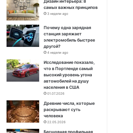
Дизайн интерьера: 8
самых важных принципов
3 недели ago
Почему одна зарядная
станция заряжает
электромобиль быстрее
другой?
4 недели ago
Исследование показало,
что в Портленде самый
высокий уровень угона
автомобилей на душу
населения в США
01.07.2026
Древние числа, которые
раскрывают суть
человека
22.05.2026
Бесшовная профильная