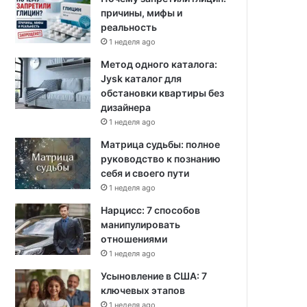
причины, мифы и
реальность
1 неделя ago
Метод одного каталога:
Jysk каталог для
обстановки квартиры без
дизайнера
1 неделя ago
Матрица судьбы: полное
руководство к познанию
себя и своего пути
1 неделя ago
Нарцисс: 7 способов
манипулировать
отношениями
1 неделя ago
Усыновление в США: 7
ключевых этапов
1 неделя ago