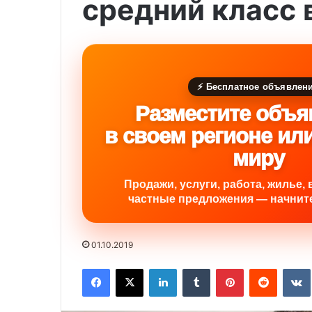
средний класс
⚡ Бесплатное объявлен
Разместите объя
в своем регионе ил
миру
Продажи, услуги, работа, жилье, 
частные предложения — начните
01.10.2019
Facebook
X
LinkedIn
Tumblr
Pinterest
Reddit
VK