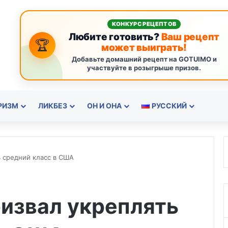
КОНКУРС РЕЦЕПТОВ
Любите готовить?
Ваш рецепт
🏆
может выиграть!
Добавьте домашний рецепт на GOTUIMO и
участвуйте в розыгрыше призов.
РИЗМ
ЛИКБЕЗ
ОН И ОНА
РУССКИЙ
ь средний класс в США
извал укреплять