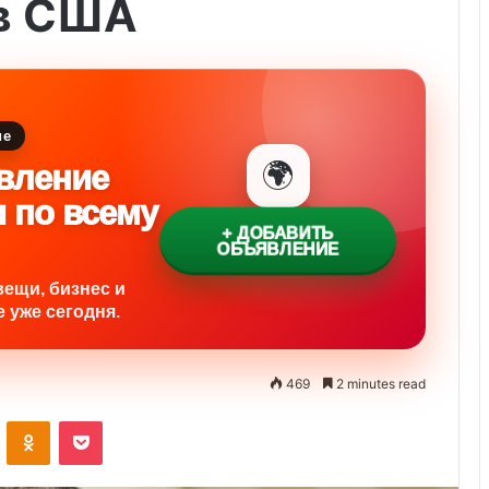
 в США
ие
🌍
вление
и по всему
+ ДОБАВИТЬ
ОБЪЯВЛЕНИЕ
вещи, бизнес и
 уже сегодня.
469
2 minutes read
ontakte
Odnoklassniki
Pocket