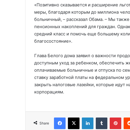
«Позитивно сказывается и расширение льгот
меры, благодаря которым до миллиона чел
больничный, – рассказал Обама. – Мы такж
пенсионных накоплений для граждан. Однак
средний класс и помочь еще большему кол
благосостояние».
Глава Белого дома заявил о важности продо
доступным уход за ребенком, обеспечить ж
оплачиваемые больничные и отпуска по се
ставку заработной платы на федеральном у
закрыть налоговые лазейки, которые идут н
корпорациям.
Facebook
X
LinkedIn
Tumblr
Pinterest
Share