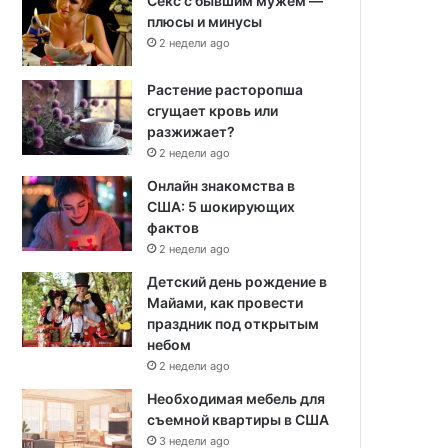
Секс с бывшим мужем —
плюсы и минусы
2 недели ago
Растение расторопша
сгущает кровь или
разжижает?
2 недели ago
Онлайн знакомства в
США: 5 шокирующих
фактов
2 недели ago
Детский день рождение в
Майами, как провести
праздник под открытым
небом
2 недели ago
Необходимая мебель для
съемной квартиры в США
3 недели ago