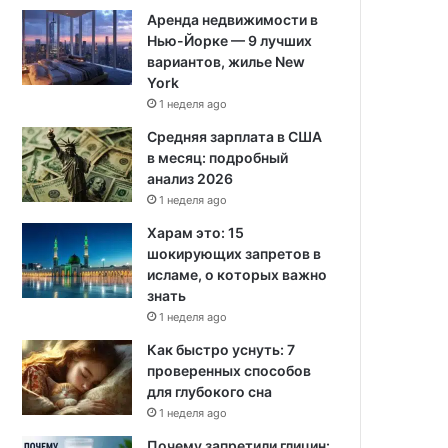
Аренда недвижимости в
Нью-Йорке — 9 лучших
вариантов, жилье New
York
1 неделя ago
Средняя зарплата в США
в месяц: подробный
анализ 2026
1 неделя ago
Харам это: 15
шокирующих запретов в
исламе, о которых важно
знать
1 неделя ago
Как быстро уснуть: 7
проверенных способов
для глубокого сна
1 неделя ago
Почему запретили глицин: