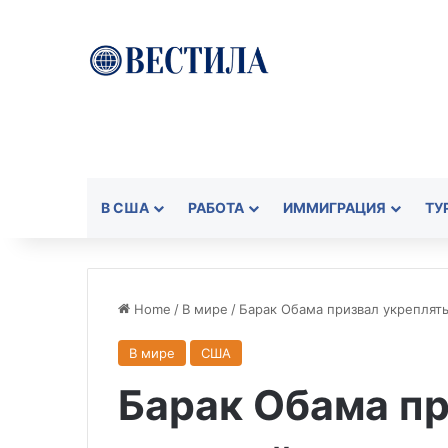
В США
РАБОТА
ИММИГРАЦИЯ
ТУ
Home
/
В мире
/
Барак Обама призвал укреплят
В мире
США
Барак Обама пр