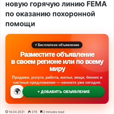
новую горячую линию FEMA
по оказанию похоронной
помощи
⚡ Бесплатное объявление
Разместите объявление
в своем регионе или по всему
миру
Продажи, услуги, работа, жилье, вещи, бизнес и
частные предложения — начните уже сегодня.
🌍
+ ДОБАВИТЬ ОБЪЯВЛЕНИЕ
16.04.2021
376
2 minutes read