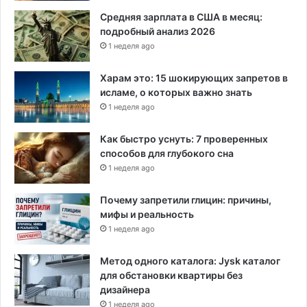
в
р
Средняя зарплата в США в месяц:
е
подробный анализ 2026
м
1 неделя ago
я
д
Харам это: 15 шокирующих запретов в
л
исламе, о которых важно знать
я
1 неделя ago
д
е
Как быстро уснуть: 7 проверенных
э
способов для глубокого сна
с
1 неделя ago
к
а
Почему запретили глицин: причины,
л
мифы и реальность
а
1 неделя ago
ц
и
и
Метод одного каталога: Jysk каталог
»
для обстановки квартиры без
дизайнера
1 неделя ago