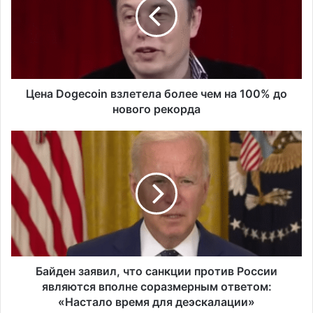
а
D
o
g
e
c
o
Цена Dogecoin взлетела более чем на 100% до
i
нового рекорда
n
в
Б
з
а
л
й
е
д
т
е
е
н
л
з
а
а
б
я
о
в
Байден заявил, что санкции против России
л
и
являются вполне соразмерным ответом:
е
л
«Настало время для деэскалации»
е