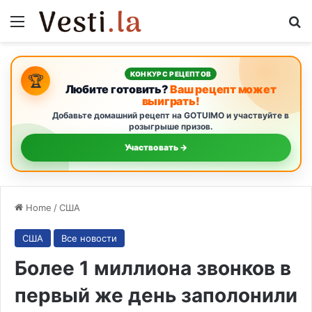
Menu
S
КОНКУРС РЕЦЕПТОВ
🏆
Любите готовить?
Ваш рецепт может
выиграть!
Добавьте домашний рецепт на GOTUIMO и участвуйте в
розыгрыше призов.
Участвовать →
Home
/
США
США
Все новости
Более 1 миллиона звонков в
первый же день заполонили