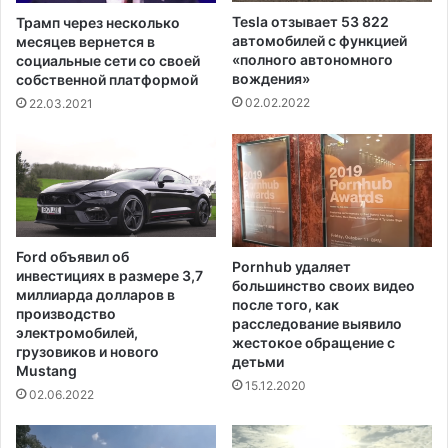
р
и
Tesla отзывает 53 822
Трамп через несколько
д
я
автомобилей с функцией
месяцев вернется в
а
в
«полного автономного
социальные сети со своей
л
вождения»
собственной платформой
я
02.02.2022
22.03.2021
ю
т
с
я
в
п
о
Ford объявил об
Pornhub удаляет
л
инвестициях в размере 3,7
большинство своих видео
н
миллиарда долларов в
после того, как
е
производство
расследование выявило
с
электромобилей,
жестокое обращение с
о
грузовиков и нового
детьми
Mustang
р
15.12.2020
а
02.06.2022
з
м