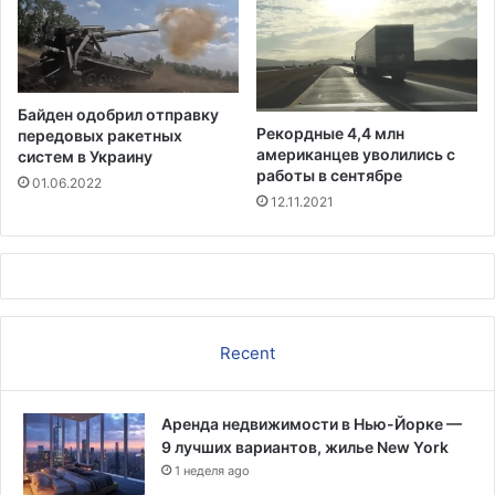
е
р
н
ы
м
Байден одобрил отправку
о
Рекордные 4,4 млн
передовых ракетных
т
американцев уволились с
систем в Украину
в
работы в сентябре
01.06.2022
е
12.11.2021
т
о
м
:
«
Н
Recent
а
с
т
Аренда недвижимости в Нью-Йорке —
а
9 лучших вариантов, жилье New York
л
1 неделя ago
о