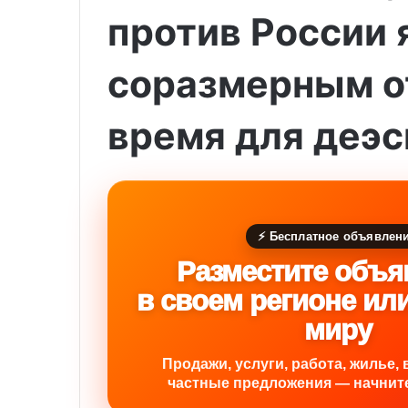
против России 
соразмерным о
время для деэ
⚡ Бесплатное объявлен
Разместите объя
в своем регионе ил
миру
Продажи, услуги, работа, жилье, 
частные предложения — начните