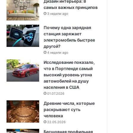
Дизайн интерьера: 8
самых важных принципов
3 недели ago
Почему одна зарядная
станция заряжает
электромобиль быстрее
другой?
4 недели ago
Исследование показало,
что в Портленде самый
высокий уровень угона
автомобилей на душу
населения в США
01.07.2026
Древние числа, которые
раскрывают суть
человека
22.05.2026
Бесшовная профильная