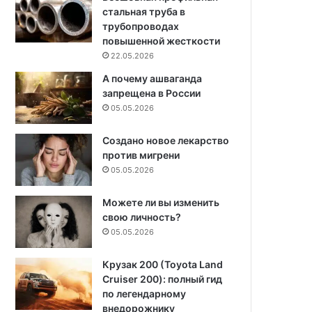
стальная труба в
трубопроводах
повышенной жесткости
22.05.2026
А почему ашваганда
запрещена в России
05.05.2026
Создано новое лекарство
против мигрени
05.05.2026
Можете ли вы изменить
свою личность?
05.05.2026
Крузак 200 (Toyota Land
Cruiser 200): полный гид
по легендарному
внедорожнику