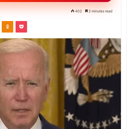
402
2 minutes read
ontakte
Odnoklassniki
Pocket