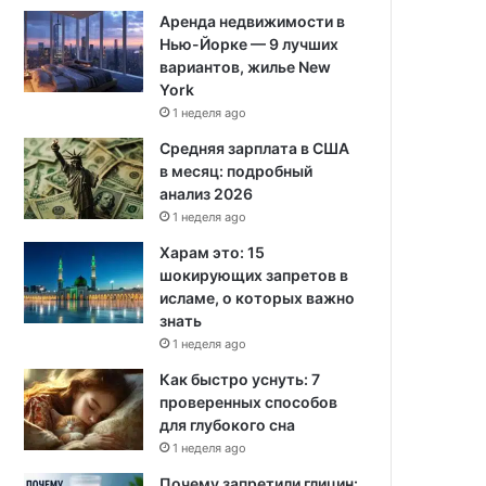
Аренда недвижимости в
Нью-Йорке — 9 лучших
вариантов, жилье New
York
1 неделя ago
Средняя зарплата в США
в месяц: подробный
анализ 2026
1 неделя ago
Харам это: 15
шокирующих запретов в
исламе, о которых важно
знать
1 неделя ago
Как быстро уснуть: 7
проверенных способов
для глубокого сна
1 неделя ago
Почему запретили глицин: