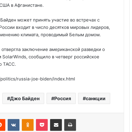
США в Афганистане.
Байден может принять участие во встречах с
оссии входит в число десятков мировых лидеров,
зменению климата, проводимый Белым домом.
 отвергла заключение американской разведки о
м SolarWinds, сообщило в четверг российское
о ТАСС.
politics/russia-joe-biden/index.html
Америка имеет огромный избыток
сыра
Джо Байден
Россия
санкции
Удивительные факты о Флориде
Reddit
VKontakte
Odnoklassniki
Pocket
Share via Email
Print
Роль политических партий в