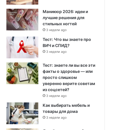
Маникюр 2026: идеи и
лучшие решения для
стильных ногтей
3 недели ago
Тест: Что вы знаете про
ВИЧ и СПИД?
3 недели ago
Тест: знаете ли вы все эти
факты о здоровье — или
просто слишком
уверенно верите советам
из соцсетей?
3 недели ago
Как выбирать мебель и
товары для дома
3 недели ago