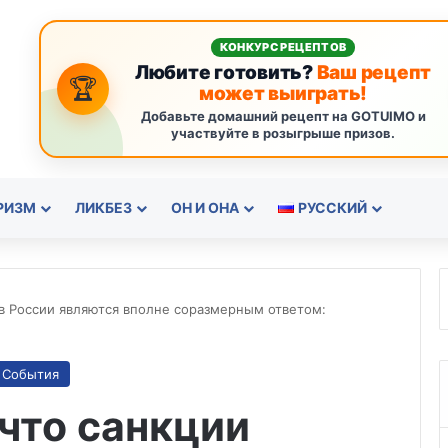
КОНКУРС РЕЦЕПТОВ
Любите готовить?
Ваш рецепт
🏆
может выиграть!
Добавьте домашний рецепт на GOTUIMO и
участвуйте в розыгрыше призов.
РИЗМ
ЛИКБЕЗ
ОН И ОНА
РУССКИЙ
ив России являются вполне соразмерным ответом:
События
 что санкции