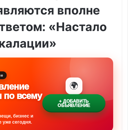
являются вполне
тветом: «Настало
скалации»
ие
🌍
вление
и по всему
+ ДОБАВИТЬ
ОБЪЯВЛЕНИЕ
вещи, бизнес и
 уже сегодня.