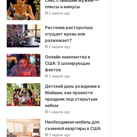
Секс с бывшим мужем —
плюсы и минусы
2 недели ago
Растение расторопша
сгущает кровь или
разжижает?
2 недели ago
Онлайн знакомства в
США: 5 шокирующих
фактов
2 недели ago
Детский день рождение в
Майами, как провести
праздник под открытым
небом
3 недели ago
Необходимая мебель для
съемной квартиры в США
3 недели ago