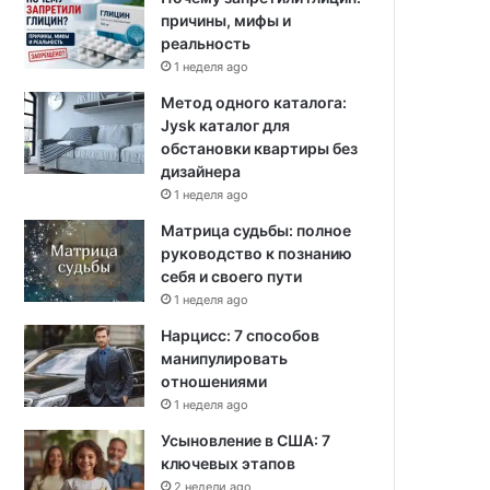
причины, мифы и
реальность
1 неделя ago
Метод одного каталога:
Jysk каталог для
обстановки квартиры без
дизайнера
1 неделя ago
Матрица судьбы: полное
руководство к познанию
себя и своего пути
1 неделя ago
Нарцисс: 7 способов
манипулировать
отношениями
1 неделя ago
Усыновление в США: 7
ключевых этапов
2 недели ago