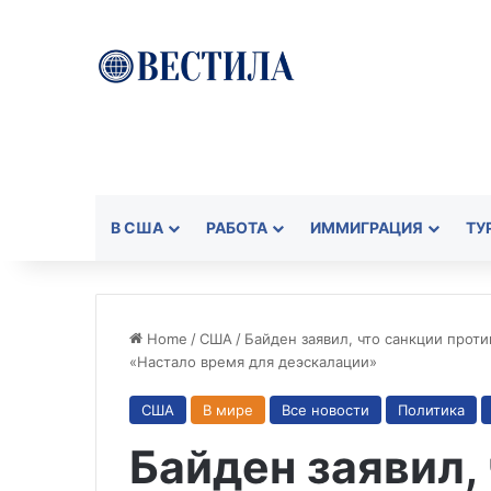
В США
РАБОТА
ИММИГРАЦИЯ
ТУ
Home
/
США
/
Байден заявил, что санкции прот
«Настало время для деэскалации»
США
В мире
Все новости
Политика
Байден заявил,