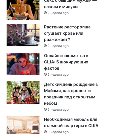
Секс с бывшим мужем —
плюсы и минусы
2 недели ago
Растение расторопша
сгущает кровь или
разжижает?
2 недели ago
Онлайн знакомства в
США: 5 шокирующих
фактов
2 недели ago
Детский день рождение в
Майами, как провести
праздник под открытым
небом
2 недели ago
Необходимая мебель для
съемной квартиры в США
3 недели ago