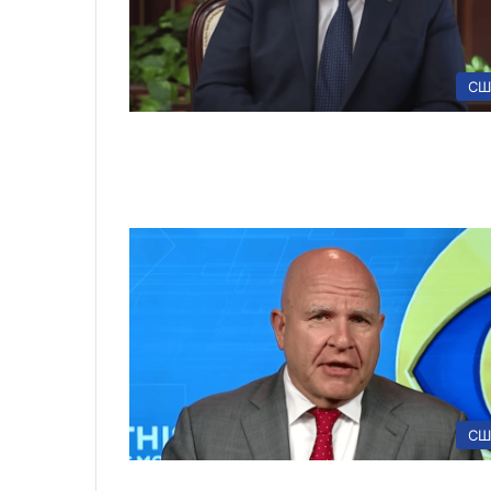
СШ
СШ