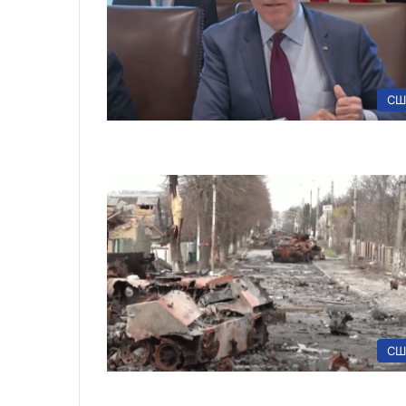
СШ
СШ