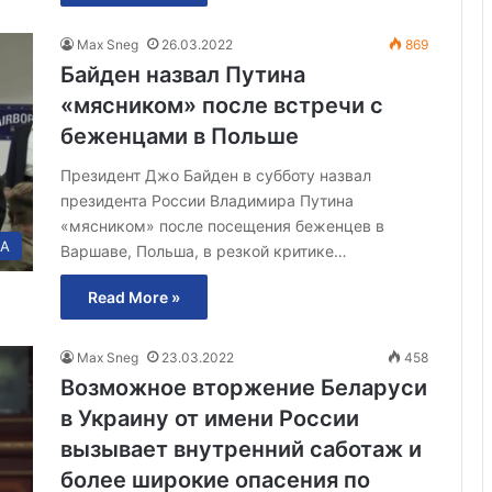
Max Sneg
26.03.2022
869
Байден назвал Путина
«мясником» после встречи с
беженцами в Польше
Президент Джо Байден в субботу назвал
президента России Владимира Путина
«мясником» после посещения беженцев в
А
Варшаве, Польша, в резкой критике…
Read More »
Max Sneg
23.03.2022
458
Возможное вторжение Беларуси
в Украину от имени России
вызывает внутренний саботаж и
более широкие опасения по