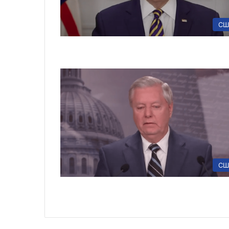
СШ
СШ