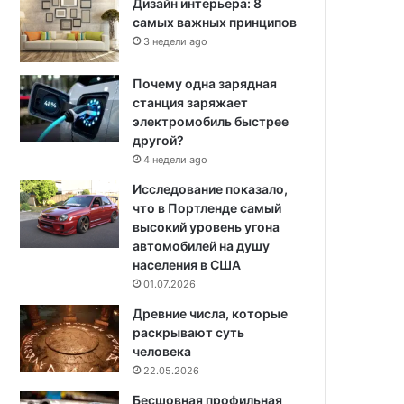
Дизайн интерьера: 8
самых важных принципов
3 недели ago
Почему одна зарядная
станция заряжает
электромобиль быстрее
другой?
4 недели ago
Исследование показало,
что в Портленде самый
высокий уровень угона
автомобилей на душу
населения в США
01.07.2026
Древние числа, которые
раскрывают суть
человека
22.05.2026
Бесшовная профильная