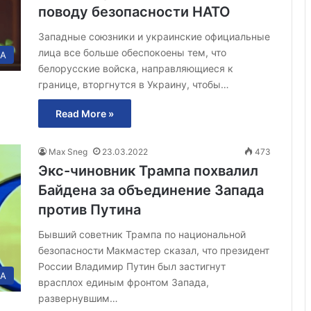
поводу безопасности НАТО
Западные союзники и украинские официальные
лица все больше обеспокоены тем, что
А
белорусские войска, направляющиеся к
границе, вторгнутся в Украину, чтобы…
Read More »
Max Sneg
23.03.2022
473
Экс-чиновник Трампа похвалил
Байдена за объединение Запада
против Путина
Бывший советник Трампа по национальной
безопасности Макмастер сказал, что президент
России Владимир Путин был застигнут
А
врасплох единым фронтом Запада,
развернувшим…