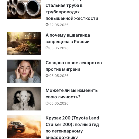
стальная труба в
трубопроводах
повышенной жесткости
22.05.2026
А почему ашваганда
запрещена в России
05.05.2026
Создано новое лекарство
против мигрени
05.05.2026
Можете ли вы изменить
свою личность?
05.05.2026
Крузак 200 (Toyota Land
Cruiser 200): полный гид
по легендарному
внедорожнику