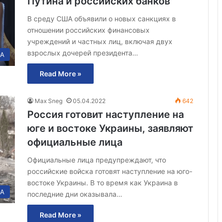
Путина и российских банков
В среду США объявили о новых санкциях в
отношении российских финансовых
учреждений и частных лиц, включая двух
взрослых дочерей президента…
А
Read More »
Max Sneg
05.04.2022
642
Россия готовит наступление на
юге и востоке Украины, заявляют
официальные лица
Официальные лица предупреждают, что
российские войска готовят наступление на юго-
востоке Украины. В то время как Украина в
А
последние дни оказывала…
Read More »