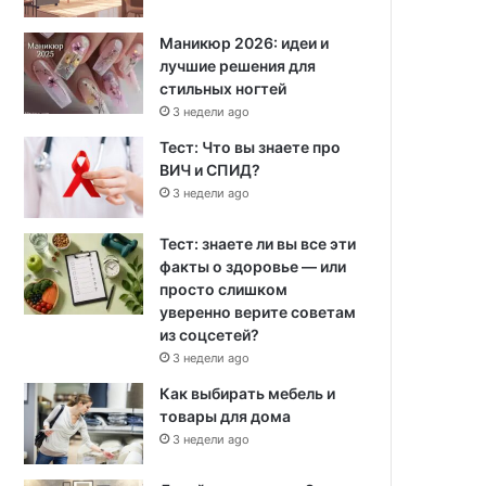
Маникюр 2026: идеи и
лучшие решения для
стильных ногтей
3 недели ago
Тест: Что вы знаете про
ВИЧ и СПИД?
3 недели ago
Тест: знаете ли вы все эти
факты о здоровье — или
просто слишком
уверенно верите советам
из соцсетей?
3 недели ago
Как выбирать мебель и
товары для дома
3 недели ago