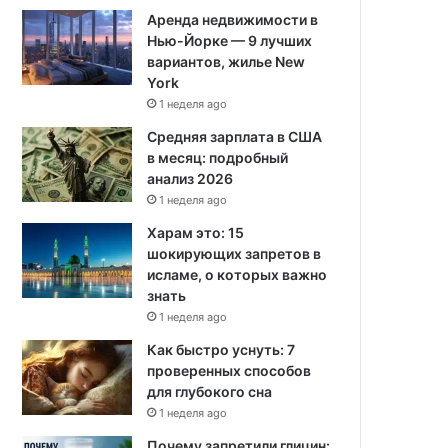
Аренда недвижимости в
Нью-Йорке — 9 лучших
вариантов, жилье New
York
1 неделя ago
Средняя зарплата в США
в месяц: подробный
анализ 2026
1 неделя ago
Харам это: 15
шокирующих запретов в
исламе, о которых важно
знать
1 неделя ago
Как быстро уснуть: 7
проверенных способов
для глубокого сна
1 неделя ago
Почему запретили глицин: