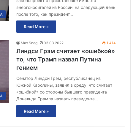
законопроект о приостановке импорта
энергоносителей из России, на следующий день
после того, как президент…
А
Read More »
Max Sneg
03.03.2022
1 414
Линдси Грэм считает «ошибкой»
то, что Трамп назвал Путина
гением
Сенатор Линдси Грэм, республиканец из
Южной Каролины, заявил в среду, что считает
«ошибкой» со стороны бывшего президента
А
Дональда Трампа назвать президента…
Read More »