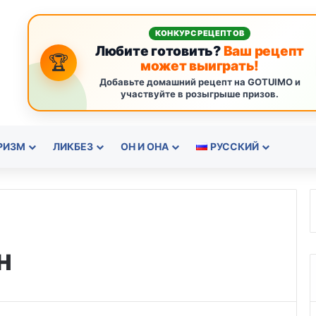
КОНКУРС РЕЦЕПТОВ
Любите готовить?
Ваш рецепт
🏆
может выиграть!
Добавьте домашний рецепт на GOTUIMO и
участвуйте в розыгрыше призов.
РИЗМ
ЛИКБЕЗ
ОН И ОНА
РУССКИЙ
н