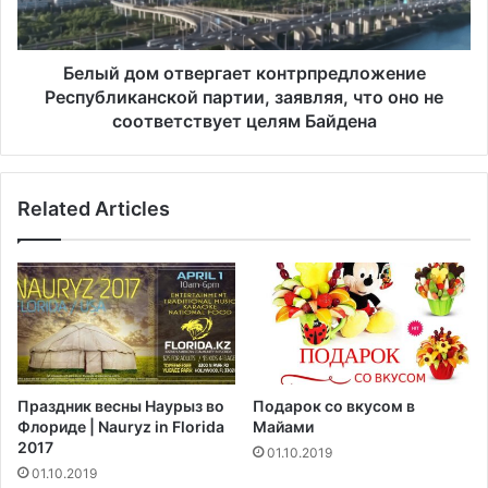
о
у
м
а
о
н
т
Белый дом отвергает контрпредложение
ы
в
Республиканской партии, заявляя, что оно не
н
е
соответствует целям Байдена
а
р
ш
г
л
а
и
Related Articles
е
в
т
ч
к
е
о
м
н
о
т
д
р
а
п
н
р
Праздник весны Наурыз во
Подарок со вкусом в
а
е
Флориде | Nauryz in Florida
Майами
х
д
2017
01.10.2019
в
л
01.10.2019
а
о