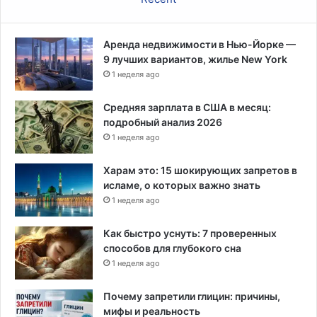
е
с
о
Аренда недвижимости в Нью-Йорке —
о
9 лучших вариантов, жилье New York
т
1 неделя ago
в
е
т
Средняя зарплата в США в месяц:
с
подробный анализ 2026
т
1 неделя ago
в
у
Харам это: 15 шокирующих запретов в
е
исламе, о которых важно знать
т
1 неделя ago
ц
е
Как быстро уснуть: 7 проверенных
л
способов для глубокого сна
я
1 неделя ago
м
Б
Почему запретили глицин: причины,
а
мифы и реальность
й