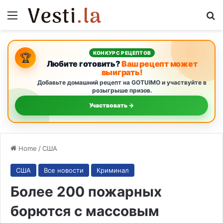
Menu
S
КОНКУРС РЕЦЕПТОВ
🏆
Любите готовить?
Ваш рецепт может
выиграть!
Добавьте домашний рецепт на GOTUIMO и участвуйте в
розыгрыше призов.
Участвовать →
Home
/
США
США
Все новости
Криминал
Более 200 пожарных
борются с массовым