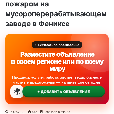
пожаром на
мусороперерабатывающем
заводе в Фениксе
⚡ Бесплатное объявление
Разместите объявление
в своем регионе или по всему
миру
Продажи, услуги, работа, жилье, вещи, бизнес и
частные предложения — начните уже сегодня.
🌍
+ ДОБАВИТЬ ОБЪЯВЛЕНИЕ
06.06.2021
455
Less than a minute