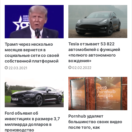
э
ж
р
е
о
н
п
и
о
е
р
Р
т
е
Tesla отзывает 53 822
Трамп через несколько
у
с
автомобилей с функцией
месяцев вернется в
А
п
«полного автономного
социальные сети со своей
т
у
вождения»
собственной платформой
л
б
02.02.2022
22.03.2021
а
л
н
и
т
к
ы
а
н
с
к
Ford объявил об
Pornhub удаляет
о
инвестициях в размере 3,7
большинство своих видео
й
миллиарда долларов в
после того, как
п
производство