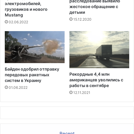
расследование выявило
а
электромобилей,
жестокое обращение с
р
грузовиков и нового
детьми
Mustang
т
15.12.2020
и
02.06.2022
и
,
з
а
я
в
л
Байден одобрил отправку
я
Рекордные 4,4 млн
передовых ракетных
я
американцев уволились с
систем в Украину
,
работы в сентябре
01.06.2022
ч
12.11.2021
т
о
о
н
о
н
Recent