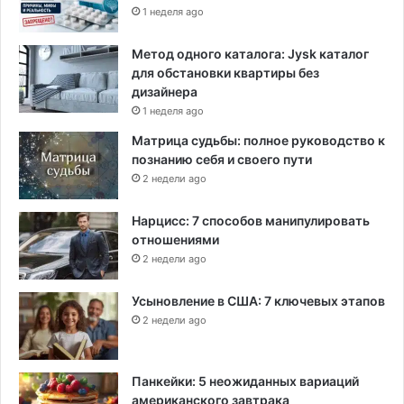
1 неделя ago
д
е
н
Метод одного каталога: Jysk каталог
а
для обстановки квартиры без
дизайнера
1 неделя ago
Матрица судьбы: полное руководство к
познанию себя и своего пути
2 недели ago
Нарцисс: 7 способов манипулировать
отношениями
2 недели ago
Усыновление в США: 7 ключевых этапов
2 недели ago
Панкейки: 5 неожиданных вариаций
американского завтрака