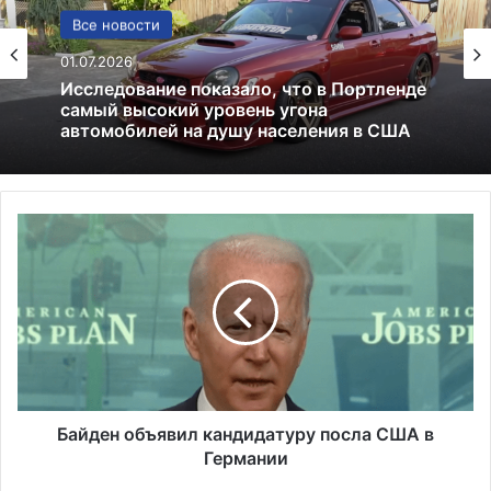
США
Все новости
13.06.2025
01.07.2026
Америка имеет огромный избыток сыра
Б
Исследование показало, что в Портленде
а
самый высокий уровень угона
й
автомобилей на душу населения в США
д
е
н
о
б
ъ
я
Байден объявил кандидатуру посла США в
в
Германии
и