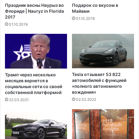
Г
й
Праздник весны Наурыз во
Подарок со вкусом в
е
к
Флориде | Nauryz in Florida
Майами
р
р
2017
01.10.2019
м
а
01.10.2019
а
н
н
у
и
п
и
а
л
н
а
з
Tesla отзывает 53 822
Трамп через несколько
д
автомобилей с функцией
месяцев вернется в
а
«полного автономного
социальные сети со своей
вождения»
собственной платформой
н
и
02.02.2022
22.03.2021
е