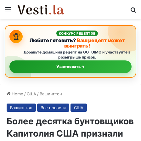
Menu
S
КОНКУРС РЕЦЕПТОВ
🏆
Любите готовить?
Ваш рецепт может
выиграть!
Добавьте домашний рецепт на GOTUIMO и участвуйте в
розыгрыше призов.
Участвовать →
Home
/
США
/
Вашингтон
Вашингтон
Все новости
США
Более десятка бунтовщиков
Капитолия США признали