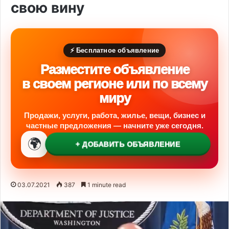
свою вину
⚡ Бесплатное объявление
Разместите объявление
в своем регионе или по всему
миру
Продажи, услуги, работа, жилье, вещи, бизнес и
частные предложения — начните уже сегодня.
🌍
+ ДОБАВИТЬ ОБЪЯВЛЕНИЕ
03.07.2021
387
1 minute read