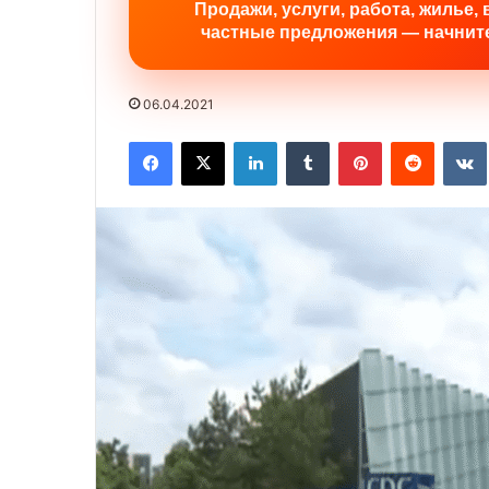
Продажи, услуги, работа, жилье, 
частные предложения — начните
06.04.2021
Facebook
X
LinkedIn
Tumblr
Pinterest
Reddit
VK