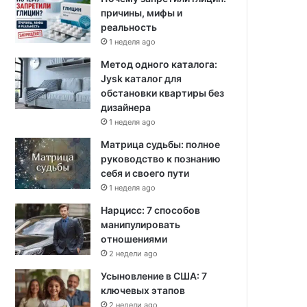
причины, мифы и
реальность
1 неделя ago
Метод одного каталога:
Jysk каталог для
обстановки квартиры без
дизайнера
1 неделя ago
Матрица судьбы: полное
руководство к познанию
себя и своего пути
1 неделя ago
Нарцисс: 7 способов
манипулировать
отношениями
2 недели ago
Усыновление в США: 7
ключевых этапов
2 недели ago