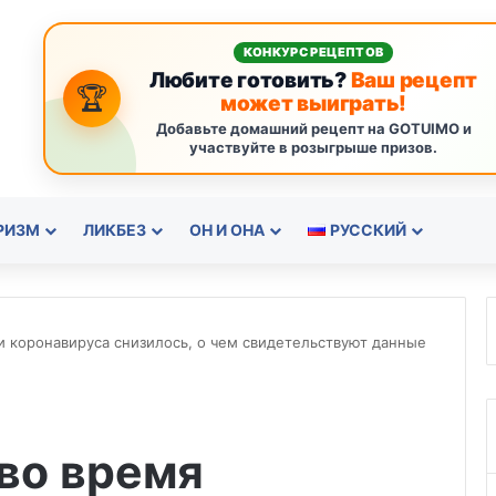
КОНКУРС РЕЦЕПТОВ
Любите готовить?
Ваш рецепт
🏆
может выиграть!
Добавьте домашний рецепт на GOTUIMO и
участвуйте в розыгрыше призов.
РИЗМ
ЛИКБЕЗ
ОН И ОНА
РУССКИЙ
и коронавируса снизилось, о чем свидетельствуют данные
во время