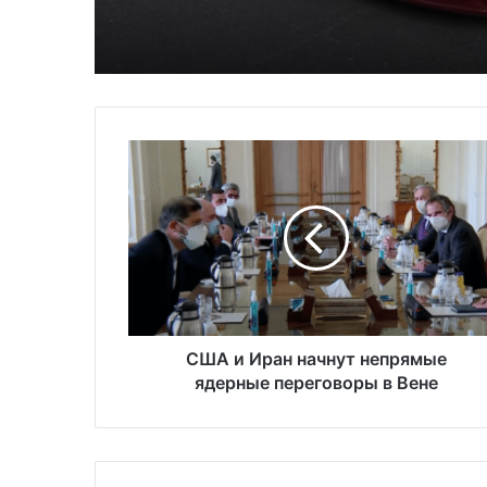
населения в США
С
Ш
А
и
И
р
а
н
н
а
США и Иран начнут непрямые
ч
ядерные переговоры в Вене
н
у
т
н