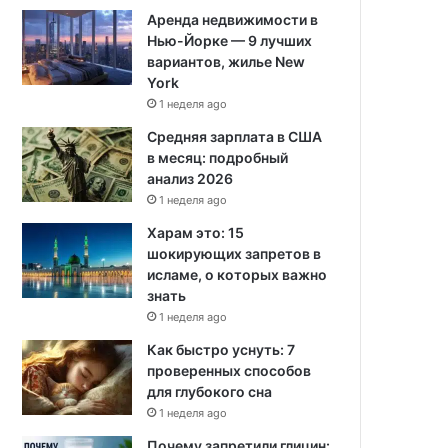
Аренда недвижимости в
Нью-Йорке — 9 лучших
вариантов, жилье New
York
1 неделя ago
Средняя зарплата в США
в месяц: подробный
анализ 2026
1 неделя ago
Харам это: 15
шокирующих запретов в
исламе, о которых важно
знать
1 неделя ago
Как быстро уснуть: 7
проверенных способов
для глубокого сна
1 неделя ago
Почему запретили глицин: