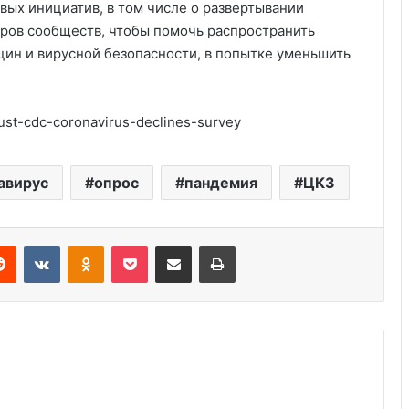
вых инициатив, в том числе о развертывании
еров сообществ, чтобы помочь распространить
ин и вирусной безопасности, в попытке уменьшить
ust-cdc-coronavirus-declines-survey
Америка имеет огромный избыток
сыра
авирус
опрос
пандемия
ЦКЗ
Удивительные факты о Флориде
Reddit
VKontakte
Odnoklassniki
Pocket
Share via Email
Print
Глицин для детей: правильная
дозировка и применение
Пляжный домик в Северной
Каролине, где Билл Гейтс и его
бывшая девушка Энн Уинблад