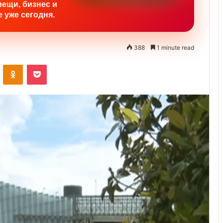
вещи, бизнес и
 уже сегодня.
388
1 minute read
ontakte
Odnoklassniki
Pocket