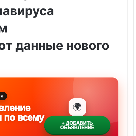
навируса
ем
ют данные нового
ие
🌍
вление
и по всему
+ ДОБАВИТЬ
ОБЪЯВЛЕНИЕ