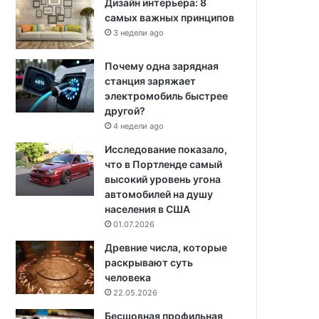
Дизайн интерьера: 8
самых важных принципов
3 недели ago
Почему одна зарядная
станция заряжает
электромобиль быстрее
другой?
4 недели ago
Исследование показало,
что в Портленде самый
высокий уровень угона
автомобилей на душу
населения в США
01.07.2026
Древние числа, которые
раскрывают суть
человека
22.05.2026
Бесшовная профильная