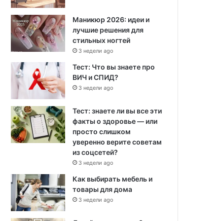
Маникюр 2026: идеи и
лучшие решения для
стильных ногтей
3 недели ago
Тест: Что вы знаете про
ВИЧ и СПИД?
3 недели ago
Тест: знаете ли вы все эти
факты о здоровье — или
просто слишком
уверенно верите советам
из соцсетей?
3 недели ago
Как выбирать мебель и
товары для дома
3 недели ago