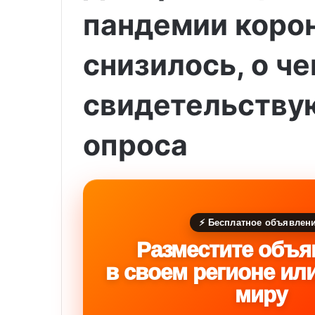
пандемии коро
снизилось, о ч
свидетельству
опроса
⚡ Бесплатное объявлен
Разместите объя
в своем регионе ил
миру