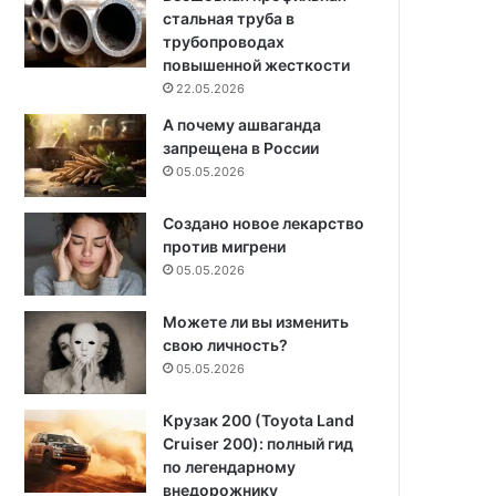
стальная труба в
трубопроводах
повышенной жесткости
22.05.2026
А почему ашваганда
запрещена в России
05.05.2026
Создано новое лекарство
против мигрени
05.05.2026
Можете ли вы изменить
свою личность?
05.05.2026
Крузак 200 (Toyota Land
Cruiser 200): полный гид
по легендарному
внедорожнику