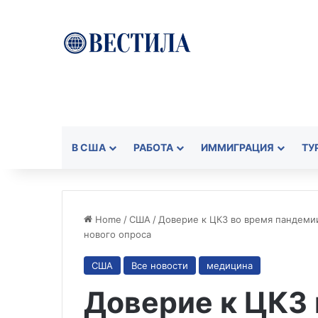
В США
РАБОТА
ИММИГРАЦИЯ
ТУ
Home
/
США
/
Доверие к ЦКЗ во время пандеми
нового опроса
США
Все новости
медицина
Доверие к ЦКЗ 