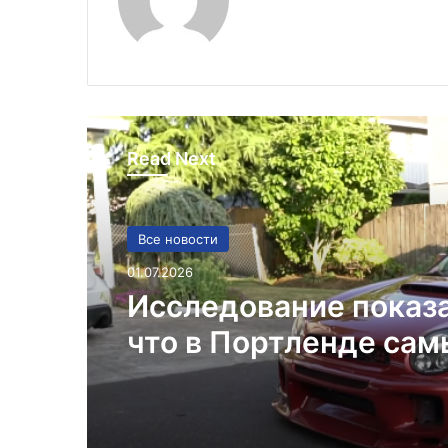
Read Next
Все новости
01.07.2026
Исследование показ
что в Портленде са
высокий уровень уго
автомобилей на душ