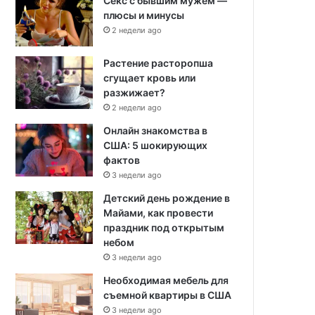
Секс с бывшим мужем —
плюсы и минусы
2 недели ago
Растение расторопша
сгущает кровь или
разжижает?
2 недели ago
Онлайн знакомства в
США: 5 шокирующих
фактов
3 недели ago
Детский день рождение в
Майами, как провести
праздник под открытым
небом
3 недели ago
Необходимая мебель для
съемной квартиры в США
3 недели ago