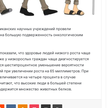
риканских научных учреждений провели
и на большую подверженность онкологическим
оказали, что здоровье людей низкого роста чаще
кже у низкорослых граждан чаще диагностируется
ется шестипроцентное уменьшение вероятности
й при увеличении роста на 65 миллиметров. При
величивается на четыре процента в случае
Создано новое лекарство против
мигрени
читают, что высокие люди в большей степени
содержится множество животных белков.
Новое исследование показывает,
что самые счастливые пары делают
Reddit
VKontakte
Odnoklassniki
Pocket
Share via Email
Print