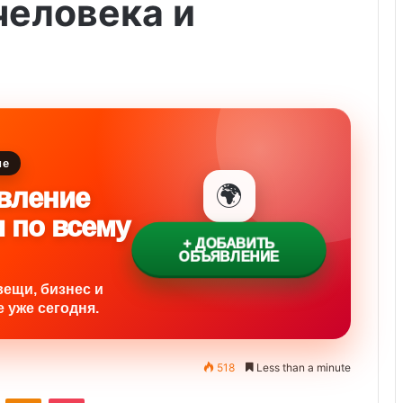
человека и
ие
🌍
вление
и по всему
+ ДОБАВИТЬ
ОБЪЯВЛЕНИЕ
вещи, бизнес и
 уже сегодня.
518
Less than a minute
ontakte
Odnoklassniki
Pocket