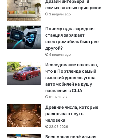
Дизайн интерьера: 8
самых важных принципов
3 недели ago
Почему одна зарядная
станция заряжает
электромобиль быстрее
другой?
4 недели ago
Исследование показало,
что в Портленде самый
высокий уровень угона
автомобилей на душу
населения в США
01.07.2026
Древние числа, которые
раскрывают суть
человека
22.05.2026
Бесшовная профильная