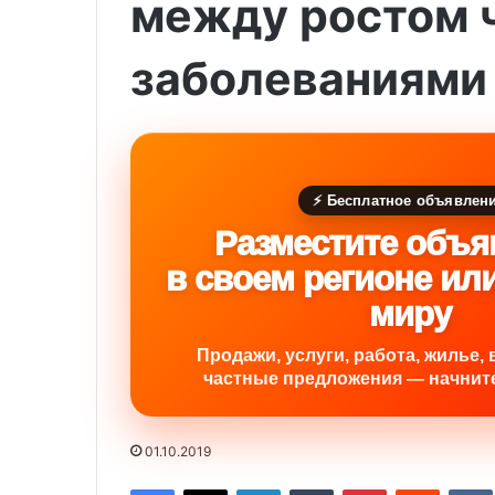
между ростом 
заболеваниями
⚡ Бесплатное объявлен
Разместите объя
в своем регионе ил
миру
Продажи, услуги, работа, жилье, 
частные предложения — начните
01.10.2019
Facebook
X
LinkedIn
Tumblr
Pinterest
Reddit
VK