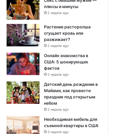
Секс с бывшим мужем —
плюсы и минусы
2 недели ago
Растение расторопша
сгущает кровь или
разжижает?
2 недели ago
Онлайн знакомства в
США: 5 шокирующих
фактов
2 недели ago
Детский день рождение в
Майами, как провести
праздник под открытым
небом
2 недели ago
Необходимая мебель для
съемной квартиры в США
3 недели ago