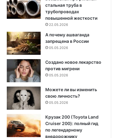
стальная труба в
трубопроводах
повышенной жесткости
22.05.2026
А почему ашваганда
запрещена в России
05.05.2026
Создано новое лекарство
против мигрени
05.05.2026
Можете ли вы изменить
свою личность?
05.05.2026
Крузак 200 (Toyota Land
Cruiser 200): полный гид
по легендарному
внедорожнику