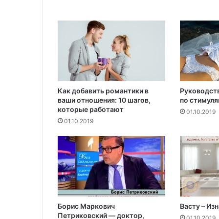
з
а
м
о
р
о
з
и
т
Как добавить романтики в
Руководст
ь
ваши отношения: 10 шагов,
по стимуля
которые работают
/
01.10.2019
р
01.10.2019
а
з
м
о
р
о
з
и
Борис Маркович
Васту – Из
т
Петриковский — доктор,
01.10.2019