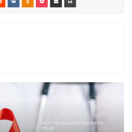
это
Йога смеха: Люди становятся
счастливее после занятий йогой
Советы экспертов по уходу за
всеми вашими любимыми летними
вещами
9 лучших мест, чтобы уединиться со
своим партнером
Маникюр 2026: идеи и лучшие
решения для стильных ногтей
Тест: Что вы знаете про ВИЧ и
СПИД?