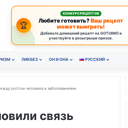
КОНКУРС РЕЦЕПТОВ
Любите готовить?
Ваш рецепт
🏆
может выиграть!
Добавьте домашний рецепт на GOTUIMO и
участвуйте в розыгрыше призов.
РИЗМ
ЛИКБЕЗ
ОН И ОНА
РУССКИЙ
между ростом человека и заболеваниями
овили связь