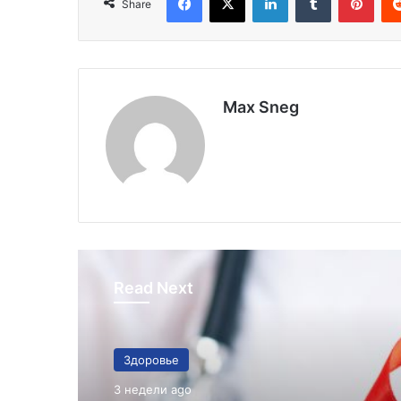
Share
Max Sneg
Read Next
Здоровье
3 недели ago