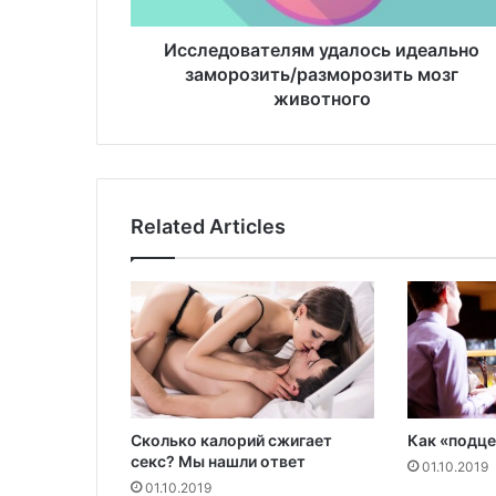
в
а
т
Исследователям удалось идеально
е
заморозить/разморозить мозг
л
животного
я
м
у
д
а
Related Articles
л
о
с
ь
и
д
е
а
л
Сколько калорий сжигает
Как «подце
ь
секс? Мы нашли ответ
н
01.10.2019
01.10.2019
о