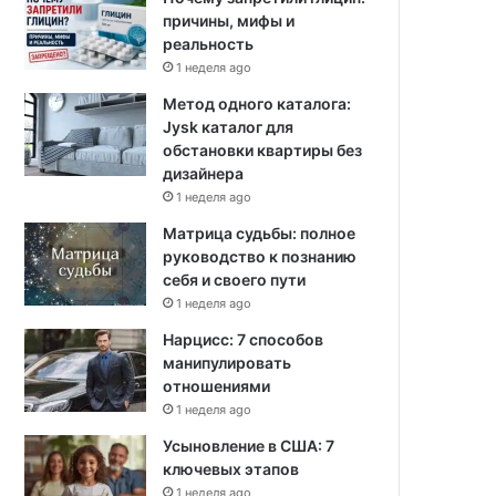
причины, мифы и
реальность
1 неделя ago
Метод одного каталога:
Jysk каталог для
обстановки квартиры без
дизайнера
1 неделя ago
Матрица судьбы: полное
руководство к познанию
себя и своего пути
1 неделя ago
Нарцисс: 7 способов
манипулировать
отношениями
1 неделя ago
Усыновление в США: 7
ключевых этапов
1 неделя ago