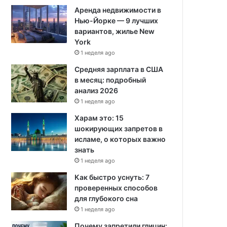
Аренда недвижимости в
Нью-Йорке — 9 лучших
вариантов, жилье New
York
1 неделя ago
Средняя зарплата в США
в месяц: подробный
анализ 2026
1 неделя ago
Харам это: 15
шокирующих запретов в
исламе, о которых важно
знать
1 неделя ago
Как быстро уснуть: 7
проверенных способов
для глубокого сна
1 неделя ago
Почему запретили глицин: