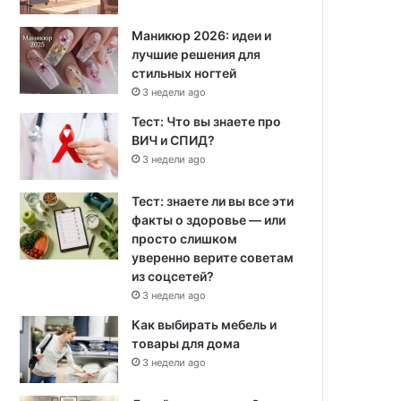
Маникюр 2026: идеи и
лучшие решения для
стильных ногтей
3 недели ago
Тест: Что вы знаете про
ВИЧ и СПИД?
3 недели ago
Тест: знаете ли вы все эти
факты о здоровье — или
просто слишком
уверенно верите советам
из соцсетей?
3 недели ago
Как выбирать мебель и
товары для дома
3 недели ago