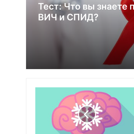
Тест: Что вы знаете 
ВИЧ и СПИД?
И
с
с
л
е
д
о