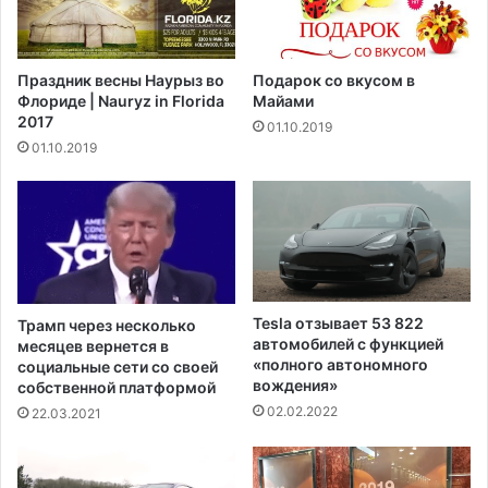
о
"
д
д
а
е
Праздник весны Наурыз во
Подарок со вкусом в
н
й
Флориде | Nauryz in Florida
Майами
з
с
2017
01.10.2019
а
т
01.10.2019
р
в
е
у
к
е
о
т
р
к
д
а
н
к
ы
ч
Tesla отзывает 53 822
Трамп через несколько
е
е
автомобилей с функцией
месяцев вернется в
3
л
«полного автономного
социальные сети со своей
,
о
вождения»
собственной платформой
8
в
02.02.2022
22.03.2021
5
е
м
ч
и
е