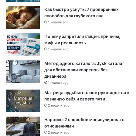
ь
Как быстро уснуть: 7 проверенных
н
способов для глубокого сна
ы
1 неделя ago
м
и
Почему запретили глицин: причины,
о
мифы и реальность
р
1 неделя ago
г
а
н
Метод одного каталога: Jysk каталог
а
для обстановки квартиры без
м
дизайнера
и
1 неделя ago
Матрица судьбы: полное руководство к
познанию себя и своего пути
2 недели ago
Нарцисс: 7 способов манипулировать
отношениями
2 недели ago