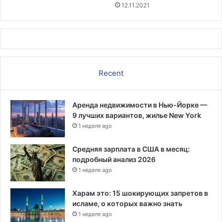
т
12.11.2021
у
ю
щ
и
м
и
Recent
и
п
р
Аренда недвижимости в Нью-Йорке —
а
9 лучших вариантов, жилье New York
в
1 неделя ago
о
о
х
Средняя зарплата в США в месяц:
р
подробный анализ 2026
а
1 неделя ago
н
и
Харам это: 15 шокирующих запретов в
т
исламе, о которых важно знать
е
1 неделя ago
л