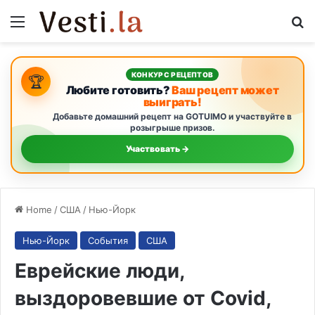
Menu
S
КОНКУРС РЕЦЕПТОВ
🏆
Любите готовить?
Ваш рецепт может
выиграть!
Добавьте домашний рецепт на GOTUIMO и участвуйте в
розыгрыше призов.
Участвовать →
Home
/
США
/
Нью-Йорк
Нью-Йорк
События
США
Еврейские люди,
выздоровевшие от Covid,