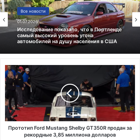
США
Все новости
13.06.2025
01.07.2026
Америка имеет огромный избыток сыра
П
Исследование показало, что в Портленде
р
самый высокий уровень угона
о
автомобилей на душу населения в США
т
о
т
и
п
F
o
Прототип Ford Mustang Shelby GT350R продан за
r
рекордные 3,85 миллиона долларов