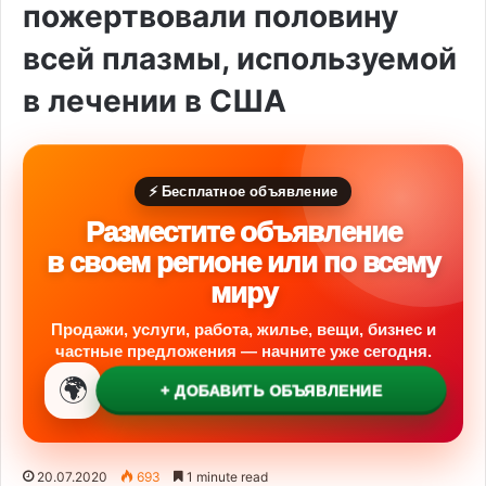
пожертвовали половину
всей плазмы, используемой
в лечении в США
⚡ Бесплатное объявление
Разместите объявление
в своем регионе или по всему
миру
Продажи, услуги, работа, жилье, вещи, бизнес и
частные предложения — начните уже сегодня.
🌍
+ ДОБАВИТЬ ОБЪЯВЛЕНИЕ
20.07.2020
693
1 minute read