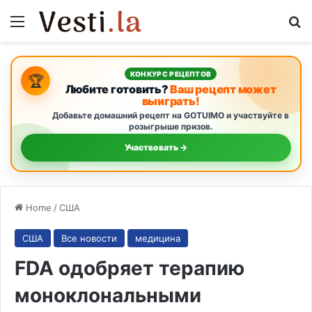
Menu
S
КОНКУРС РЕЦЕПТОВ
🏆
Любите готовить?
Ваш рецепт может
выиграть!
Добавьте домашний рецепт на GOTUIMO и участвуйте в
розыгрыше призов.
Участвовать →
Home
/
США
США
Все новости
медицина
FDA одобряет терапию
моноклональными