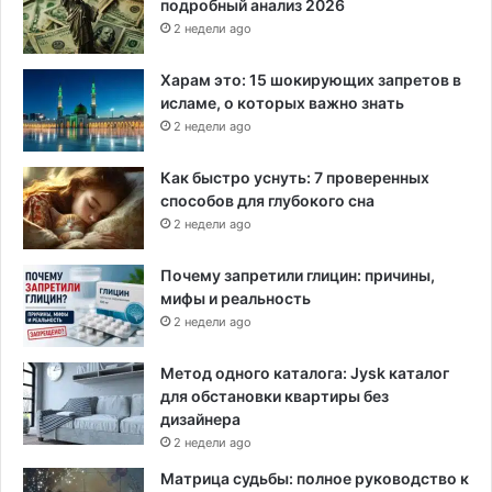
и
подробный анализ 2026
т
2 недели ago
м
е
Харам это: 15 шокирующих запретов в
р
исламе, о которых важно знать
м
2 недели ago
о
ж
Как быстро уснуть: 7 проверенных
е
способов для глубокого сна
т
2 недели ago
б
ы
Почему запретили глицин: причины,
т
мифы и реальность
ь
2 недели ago
"
н
а
Метод одного каталога: Jysk каталог
1
для обстановки квартиры без
0
дизайнера
0
2 недели ago
%
Матрица судьбы: полное руководство к
в