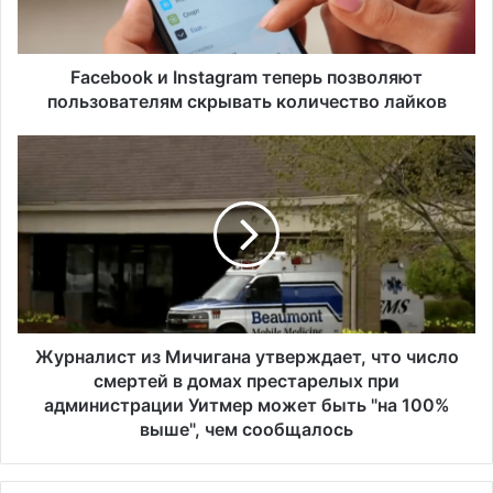
o
k
и
I
Facebook и Instagram теперь позволяют
n
пользователям скрывать количество лайков
s
t
Ж
a
у
g
р
r
н
a
а
m
л
т
и
е
с
п
т
е
и
Журналист из Мичигана утверждает, что число
р
з
смертей в домах престарелых при
ь
М
администрации Уитмер может быть "на 100%
п
и
выше", чем сообщалось
о
ч
з
и
в