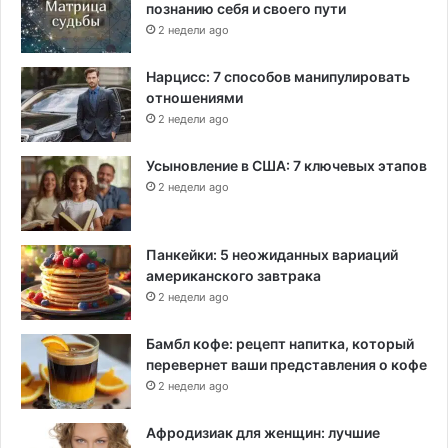
познанию себя и своего пути
ы
2 недели ago
ш
е
Нарцисс: 7 способов манипулировать
"
отношениями
,
ч
2 недели ago
е
м
Усыновление в США: 7 ключевых этапов
с
2 недели ago
о
о
б
Панкейки: 5 неожиданных вариаций
щ
американского завтрака
а
2 недели ago
л
о
Бамбл кофе: рецепт напитка, который
с
перевернет ваши представления о кофе
ь
2 недели ago
Афродизиак для женщин: лучшие