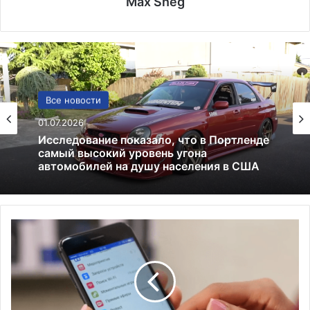
Max Sneg
Лекарства и аптеки
Все новости
05.05.2026
01.07.2026
Глицин — это фейк или реальное
средство
F
Исследование показало, что в Портленде
a
самый высокий уровень угона
c
автомобилей на душу населения в США
e
b
o