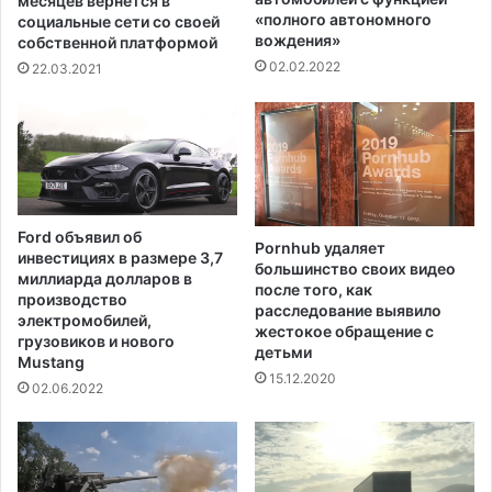
месяцев вернется в
ы
о
«полного автономного
социальные сети со своей
в
с
вождения»
собственной платформой
а
м
02.02.2022
22.03.2021
т
е
ь
р
к
т
о
е
л
й
и
в
ч
д
Ford объявил об
е
о
Pornhub удаляет
инвестициях в размере 3,7
с
большинство своих видео
м
миллиарда долларов в
после того, как
т
а
производство
расследование выявило
в
х
электромобилей,
жестокое обращение с
о
п
грузовиков и нового
детьми
л
Mustang
р
15.12.2020
а
е
02.06.2022
й
с
к
т
о
а
в
р