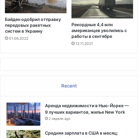
е
л
ы
Байден одобрил отправку
х
Рекордные 4,4 млн
передовых ракетных
п
американцев уволились с
систем в Украину
р
работы в сентябре
01.06.2022
и
12.11.2021
а
д
м
и
н
и
Recent
с
т
р
Аренда недвижимости в Нью-Йорке —
а
9 лучших вариантов, жилье New York
ц
и
2 недели ago
и
У
Средняя зарплата в США в месяц: