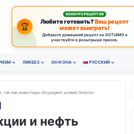
КОНКУРС РЕЦЕПТОВ
Любите готовить?
Ваш рецепт
🏆
может выиграть!
Добавьте домашний рецепт на GOTUIMO и
участвуйте в розыгрыше призов.
РИЗМ
ЛИКБЕЗ
ОН И ОНА
РУССКИЙ
т, так как инвесторы обсуждают штамм Omicron
кции и нефть