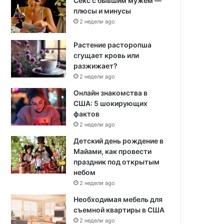
Секс с бывшим мужем —
плюсы и минусы
2 недели ago
Растение расторопша
сгущает кровь или
разжижает?
2 недели ago
Онлайн знакомства в
США: 5 шокирующих
фактов
2 недели ago
Детский день рождение в
Майами, как провести
праздник под открытым
небом
2 недели ago
Необходимая мебель для
съемной квартиры в США
2 недели ago