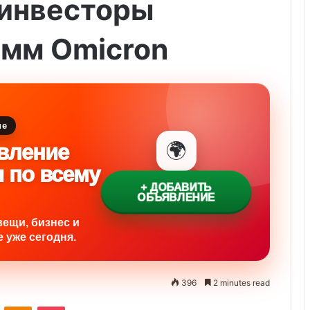
к инвесторы
мм Omicron
ие
🌍
вление
и по всему
+ ДОБАВИТЬ
ОБЪЯВЛЕНИЕ
вещи, бизнес и
 уже сегодня.
396
2 minutes read
ontakte
Odnoklassniki
Pocket