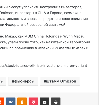
акцин смогут успокоить настроения инвесторов,
Omicron, инвесторы в США и Европе, возможно,
олатильность и вновь сосредоточат свое внимание
ки Федеральной резервной системой.
но Макао, как MGM China Holdings и Wynn Macau,
е, упали после того, как на китайской территории
ании по обвинению в незаконных азартных играх и
s/stock-futures-oil-rise-investors-omicron-variant
Цены на нефть падают в ожидании
новостей из США
ть
фьючерсы
штамм Omicron
Россия больше не получит
американских льгот: что это значит
Reddit
VKontakte
Odnoklassniki
Pocket
Share via Email
Print
и к чему приведёт