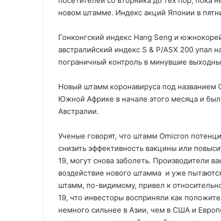
посетителей со вторника до тех пор, пока 
новом штамме. Индекс акций Японии в пятни
Гонконгский индекс Hang Seng и южнокорейс
австралийский индекс S & P/ASX 200 упал на
пограничный контроль в минувшие выходны
Новый штамм коронавируса под названием 
Южной Африке в начале этого месяца и был
Австралии.
Ученые говорят, что штамм Omicron потенц
снизить эффективность вакцины или повысит
19, могут снова заболеть. Производители в
воздействие нового штамма и уже пытаются 
штамм, по-видимому, привел к относительн
19, что инвесторы восприняли как положит
немного сильнее в Азии, чем в США и Европе