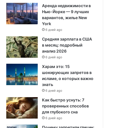
Аренда недвижимости в
Нью-Йорке — 9 лучших
вариантов, жилье New
York
6 дней ago
Средняя зарплата в США
в месяц: подробный
анализ 2026
6 дней ago
Харам это: 15
шокирующих запретов в
исламе, о которых важно
знать
6 дней ago
Как быстро уснуть: 7
проверенных способов
для глубокого сна
6 дней ago
Почему запретили глицин: