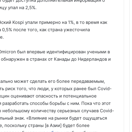
не будет доступна дополнительная информация о
цу упал на 2,5%.
кий Kospi упали примерно на 1%, в то время как
 0,5% после того, как страна ужесточила
е.
Omicron был впервые идентифицирован учеными в
 обнаружен в странах от Канады до Нидерландов и
иально может сделать его более передаваемым,
ь риск того, что люди, у которых ранее был Covid-
акцин оценивают опасность и потенциальное
разработать способы борьбы с ним. Пока что этот
о небольшому количеству серьезных случаев Covid-
ельный знак. «Влияние на рынки будет ощущаться
, поскольку страны [в Азии] будет более