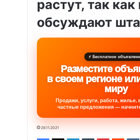
растут, так ка
обсуждают шта
⚡ Бесплатное объявлен
Разместите объя
в своем регионе ил
миру
Продажи, услуги, работа, жилье, 
частные предложения — начните
29.11.2021
Facebook
X
LinkedIn
Tumblr
Pinterest
Reddit
VK