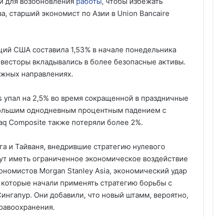
и для возобновления
работы
, чтобы избежать
а, старший экономист по Азии в Union Bancaire
ций США составила 1,53% в начале понедельника
инвесторы вкладывались в более безопасные активы.
ожных направлениях.
 упал на 2,5% во время сокращенной в праздничные
 большим однодневным процентным падением с
aq Composite также потеряли более 2%.
нга и Тайваня, внедрившие стратегию нулевого
удут иметь ограниченное экономическое воздействие
ономистов Morgan Stanley Asia, экономический удар
 которые начали применять стратегию борьбы с
Сингапур. Они добавили, что новый штамм, вероятно,
равоохранения.