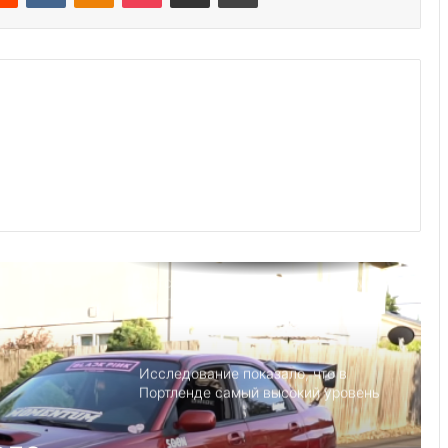
Америка имеет огромный избыток
сыра
Удивительные факты о Флориде
Глицин для детей: правильная
дозировка и применение
Детский день рождение в Майами,
как провести праздник под
открытым небом
Исследование показало, что в
Портленде самый высокий уровень
угона автомобилей на душу
населения в США