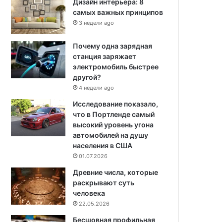
Дизайн интерьера: 8
самых важных принципов
3 недели ago
Почему одна зарядная
станция заряжает
электромобиль быстрее
другой?
4 недели ago
Исследование показало,
что в Портленде самый
высокий уровень угона
автомобилей на душу
населения в США
01.07.2026
Древние числа, которые
раскрывают суть
человека
22.05.2026
Бесшовная профильная