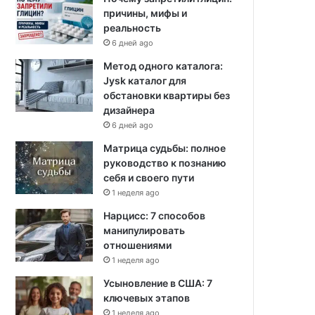
причины, мифы и
реальность
6 дней ago
Метод одного каталога:
Jysk каталог для
обстановки квартиры без
дизайнера
6 дней ago
Матрица судьбы: полное
руководство к познанию
себя и своего пути
1 неделя ago
Нарцисс: 7 способов
манипулировать
отношениями
1 неделя ago
Усыновление в США: 7
ключевых этапов
1 неделя ago