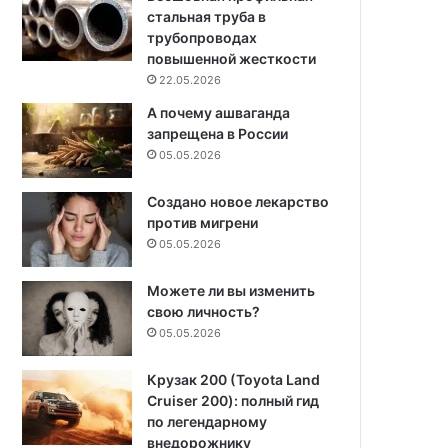
стальная труба в
трубопроводах
повышенной жесткости
22.05.2026
А почему ашваганда
запрещена в России
05.05.2026
Создано новое лекарство
против мигрени
05.05.2026
Можете ли вы изменить
свою личность?
05.05.2026
Крузак 200 (Toyota Land
Cruiser 200): полный гид
по легендарному
внедорожнику