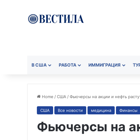
В США
РАБОТА
ИММИГРАЦИЯ
ТУ
Home
/
США
/
Фьючерсы на акции и нефть расту
США
Все новости
медицина
Финансы
Фьючерсы на а