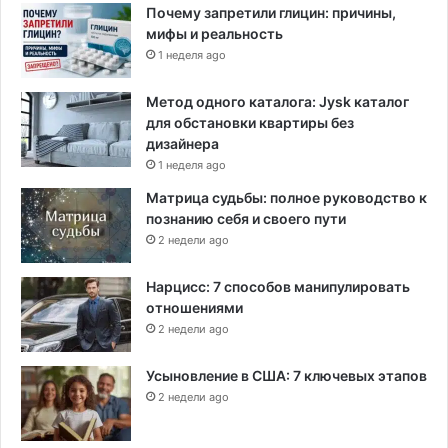
и
Почему запретили глицин: причины,
ц
мифы и реальность
е
1 неделя ago
Метод одного каталога: Jysk каталог
для обстановки квартиры без
дизайнера
1 неделя ago
Матрица судьбы: полное руководство к
познанию себя и своего пути
2 недели ago
Нарцисс: 7 способов манипулировать
отношениями
2 недели ago
Усыновление в США: 7 ключевых этапов
2 недели ago