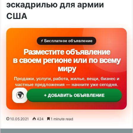
эскадрилью для армии
США
⚡ Бесплатное объявление
Разместите объявление
в своем регионе или по всему
миру
Продажи, услуги, работа, жилье, вещи, бизнес и
частные предложения — начните уже сегодня.
🌍
+ ДОБАВИТЬ ОБЪЯВЛЕНИЕ
10.05.2021
424
1 minute read