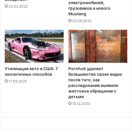
а
т
электромобилей,
02.02.2022
в
з
грузовиков и нового
и
Mustang
а
л
к
02.06.2022
а
и
Н
б
а
е
ц
р
и
а
о
т
н
а
а
Утилизация авто в США: 7
Pornhub удаляет
к
экологичных способов
большинство своих видео
л
о
после того, как
ь
17.06.2025
й
расследование выявило
н
н
жестокое обращение с
у
а
детьми
ю
т
15.12.2020
г
р
в
у
а
б
р
о
д
п