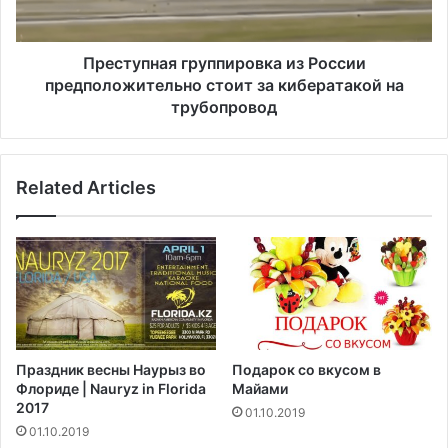
и
н
к
а
о
я
Преступная группировка из России
в
г
предположительно стоит за кибератакой на
а
р
трубопровод
л
у
а
п
а
п
д
Related Articles
и
м
р
и
о
н
в
и
к
с
а
т
и
р
з
а
Р
Праздник весны Наурыз во
Подарок со вкусом в
ц
о
Флориде | Nauryz in Florida
Майами
и
с
2017
01.10.2019
ю
с
01.10.2019
Б
и