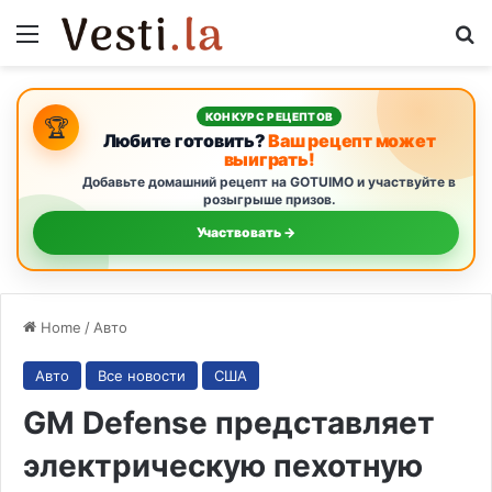
Menu
S
КОНКУРС РЕЦЕПТОВ
🏆
Любите готовить?
Ваш рецепт может
выиграть!
Добавьте домашний рецепт на GOTUIMO и участвуйте в
розыгрыше призов.
Участвовать →
Home
/
Авто
Авто
Все новости
США
GM Defense представляет
электрическую пехотную