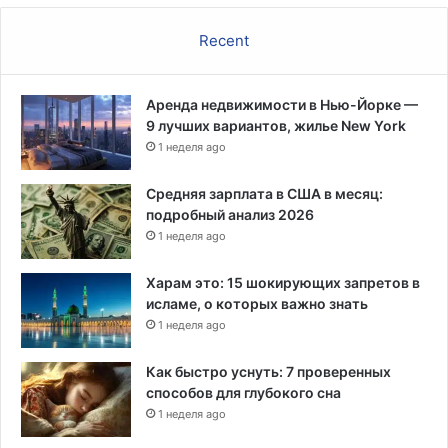
и
р
ю
Recent
о
с
в
о
о
б
д
Аренда недвижимости в Нью-Йорке —
и
9 лучших вариантов, жилье New York
р
1 неделя ago
а
т
Средняя зарплата в США в месяц:
ь
подробный анализ 2026
м
1 неделя ago
у
с
Харам это: 15 шокирующих запретов в
о
исламе, о которых важно знать
р
1 неделя ago
н
а
Как быстро уснуть: 7 проверенных
г
способов для глубокого сна
р
а
1 неделя ago
н