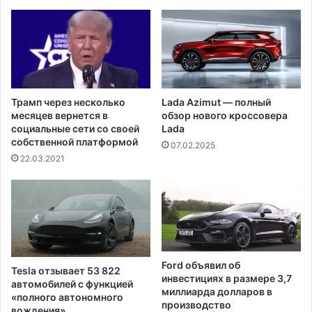
а
и
й
п
д
р
е
е
н
д
а
п
з
о
Трамп через несколько
Lada Azimut — полный
а
л
месяцев вернется в
обзор нового кроссовера
т
о
социальные сети со своей
Lada
о
ж
собственной платформой
07.02.2025
,
и
22.03.2021
ч
т
т
е
о
л
о
ь
н
н
а
о
з
с
Ford объявил об
а
Tesla отзывает 53 822
т
инвестициях в размере 3,7
автомобилей с функцией
с
о
миллиарда долларов в
«полного автономного
т
и
производство
вождения»