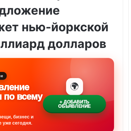
едложение
жет нью-йоркской
иллиард долларов
ие
🌍
вление
и по всему
+ ДОБАВИТЬ
ОБЪЯВЛЕНИЕ
вещи, бизнес и
 уже сегодня.