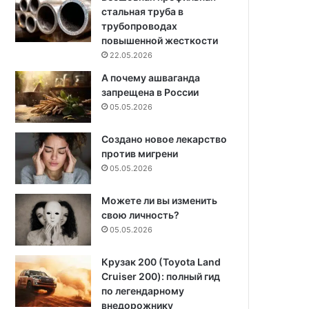
стальная труба в
трубопроводах
повышенной жесткости
22.05.2026
А почему ашваганда
запрещена в России
05.05.2026
Создано новое лекарство
против мигрени
05.05.2026
Можете ли вы изменить
свою личность?
05.05.2026
Крузак 200 (Toyota Land
Cruiser 200): полный гид
по легендарному
внедорожнику