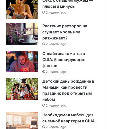
Секс с бывшим мужем —
плюсы и минусы
2 недели ago
Растение расторопша
сгущает кровь или
разжижает?
2 недели ago
Онлайн знакомства в
США: 5 шокирующих
фактов
2 недели ago
Детский день рождение в
Майами, как провести
праздник под открытым
небом
2 недели ago
Необходимая мебель для
съемной квартиры в США
2 недели ago