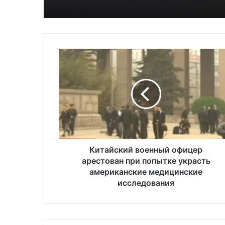
Китайский
военный
офицер
арестован
при
попытке
украсть
американские
медицинские
исследования
Китайский военный офицер
арестован при попытке украсть
американские медицинские
исследования