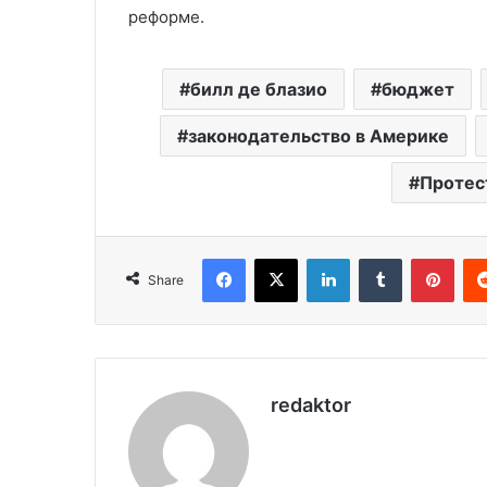
реформе.
билл де блазио
бюджет
законодательство в Америке
Протес
Facebook
X
LinkedIn
Tumblr
Pint
Share
redaktor