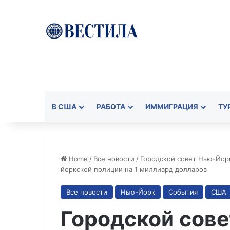
В США
РАБОТА
ИММИГРАЦИЯ
ТУ
Home
/
Все новости
/
Городской совет Нью-Йор
йоркской полиции на 1 миллиард долларов
Все новости
Нью-Йорк
События
США
Городской сов