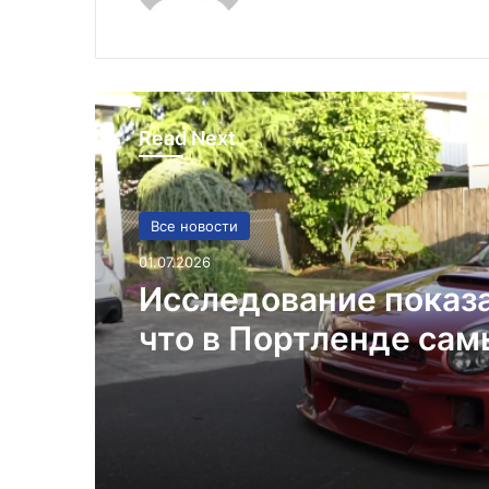
Read Next
Все новости
01.07.2026
Исследование показ
что в Портленде са
высокий уровень уго
автомобилей на душ
населения в США