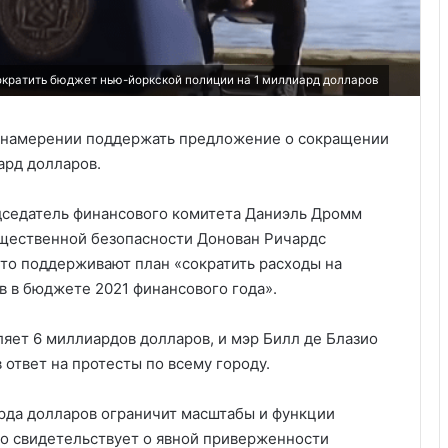
кратить бюджет нью-йоркской полиции на 1 миллиард долларов
м намерении поддержать предложение о сокращении
ард долларов.
дседатель финансового комитета Даниэль Дромм
бщественной безопасности Донован Ричардс
 что поддерживают план «сократить расходы на
 в бюджете 2021 финансового года».
ет 6 миллиардов долларов, и мэр Билл де Блазио
в ответ на протесты по всему городу.
рда долларов ограничит масштабы и функции
то свидетельствует о явной приверженности