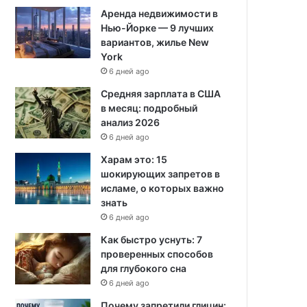
Аренда недвижимости в
Нью-Йорке — 9 лучших
вариантов, жилье New
York
6 дней ago
Средняя зарплата в США
в месяц: подробный
анализ 2026
6 дней ago
Харам это: 15
шокирующих запретов в
исламе, о которых важно
знать
6 дней ago
Как быстро уснуть: 7
проверенных способов
для глубокого сна
6 дней ago
Почему запретили глицин: