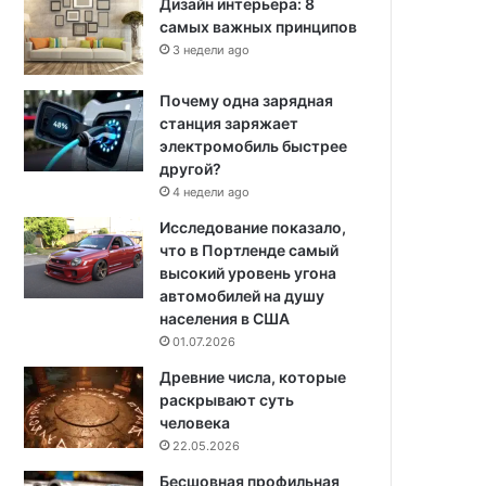
Дизайн интерьера: 8
самых важных принципов
3 недели ago
Почему одна зарядная
станция заряжает
электромобиль быстрее
другой?
4 недели ago
Исследование показало,
что в Портленде самый
высокий уровень угона
автомобилей на душу
населения в США
01.07.2026
Древние числа, которые
раскрывают суть
человека
22.05.2026
Бесшовная профильная