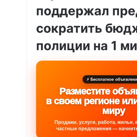
поддержал пр
сократить бюд
полиции на 1 м
⚡ Бесплатное объявлен
Разместите объя
в своем регионе ил
миру
Продажи, услуги, работа, жилье, 
частные предложения — начните