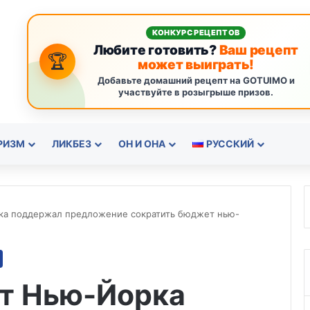
КОНКУРС РЕЦЕПТОВ
Любите готовить?
Ваш рецепт
🏆
может выиграть!
Добавьте домашний рецепт на GOTUIMO и
участвуйте в розыгрыше призов.
РИЗМ
ЛИКБЕЗ
ОН И ОНА
РУССКИЙ
ка поддержал предложение сократить бюджет нью-
ет Нью-Йорка