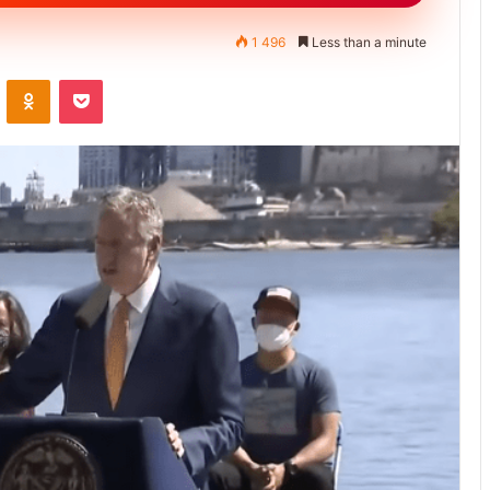
1 496
Less than a minute
VKontakte
Odnoklassniki
Pocket