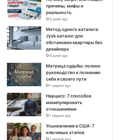
причины, мифы и
реальность
6 дней ago
Метод одного каталога:
Jysk каталог для
обстановки квартиры без
дизайнера
6 дней ago
Матрица судьбы: полное
руководство к познанию
себя и своего пути
1 неделя ago
Нарцисс: 7 способов
манипулировать
отношениями
1 неделя ago
Усыновление в США: 7
ключевых этапов
1 неделя ago