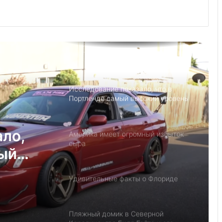
Джанет Л. Йеллен в Суниве в
Норкроссе, Джорджия
Детский день рождение в Майами,
как провести праздник под
открытым небом
Исследование показало, что в
Портленде самый высокий уровень
угона автомобилей на душу
населения в США
ало,
Америка имеет огромный избыток
сыра
мый
на
Удивительные факты о Флориде
у
Пляжный домик в Северной