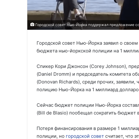
Городской совет Нью-Йорка поддержал предложение со
Городской совет Нью-Йорка заявил о свое
бюджета нью-йоркской полиции на 1 милли
Спикер Кори Джонсон (Corey Johnson), пре
(Daniel Dromm) и председатель комитета о
(Donovan Richards), среди прочих, заявили,
полицию Нью-Йорка на 1 миллиард долларов
Сейчас бюджет полиции Нью-Йорка составля
(Bill de Blasio) пообещал сократить бюджет 
Потеря финансирования в размере 1 миллиа
полиции, но
городской совет
считает, что э