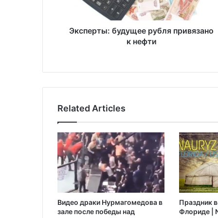
ы
:
б
Эксперты: будущее рубля привязано
у
к нефти
д
у
щ
е
е
р
Related Articles
у
б
л
я
п
р
и
в
я
Видео драки Нурмагомедова в
Праздник в
з
зале после победы над
Флориде | N
а