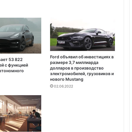
с
т
и
р
е
б
е
н
к
Ford объявил об инвестициях в
а
вает 53 822
размере 3,7 миллиарда
й с функцией
и
долларов в производство
автономного
з
электромобилей, грузовиков и
Ф
нового Mustang
л
02.06.2022
о
р
и
д
ы
,
с