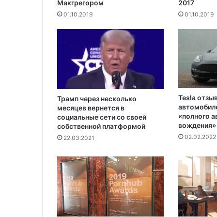
Макгрегором‍
2017
н
01.10.2019
01.10.2019
о
к
н
е
ф
т
и
Tesla отзы
Трамп через несколько
автомобиле
месяцев вернется в
«полного 
социальные сети со своей
вождения»
собственной платформой
02.02.2022
22.03.2021