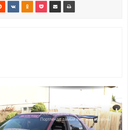
Reddit
VKontakte
Odnoklassniki
Pocket
Share via Email
Print
Выступление министра финансов
Джанет Л. Йеллен в Суниве в
Норкроссе, Джорджия
Что если, Трамп снова станет
президентом США?
Детский день рождение в Майами,
как провести праздник под
открытым небом
Исследование показало, что в
Портленде самый высокий уровень
угона автомобилей на душу
населения в США
Америка имеет огромный избыток
сыра