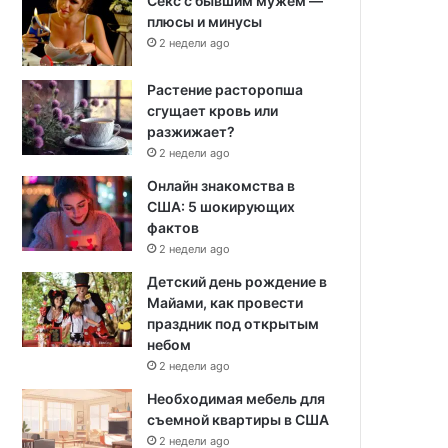
Секс с бывшим мужем —
плюсы и минусы
2 недели ago
Растение расторопша
сгущает кровь или
разжижает?
2 недели ago
Онлайн знакомства в
США: 5 шокирующих
фактов
2 недели ago
Детский день рождение в
Майами, как провести
праздник под открытым
небом
2 недели ago
Необходимая мебель для
съемной квартиры в США
2 недели ago