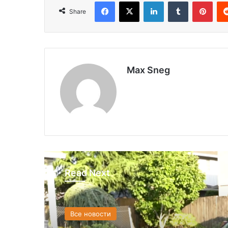
Facebook
X
LinkedIn
Tumblr
Pinterest
Share
Max Sneg
Read Next
США