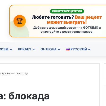
КОНКУРС РЕЦЕПТОВ
Любите готовить?
Ваш рецепт
🏆
может выиграть!
Добавьте домашний рецепт на GOTUIMO и
участвуйте в розыгрыше призов.
РИЗМ
ЛИКБЕЗ
ОН И ОНА
РУССКИЙ
острова ― геноцид
: блокада