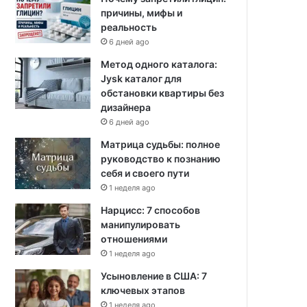
причины, мифы и
реальность
6 дней ago
Метод одного каталога:
Jysk каталог для
обстановки квартиры без
дизайнера
6 дней ago
Матрица судьбы: полное
руководство к познанию
себя и своего пути
1 неделя ago
Нарцисс: 7 способов
манипулировать
отношениями
1 неделя ago
Усыновление в США: 7
ключевых этапов
1 неделя ago