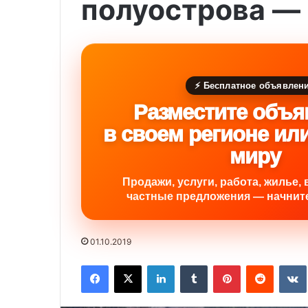
полуострова ―
⚡ Бесплатное объявлен
Разместите объя
в своем регионе ил
миру
Продажи, услуги, работа, жилье, 
частные предложения — начните
01.10.2019
Facebook
X
LinkedIn
Tumblr
Pinterest
Reddit
VK