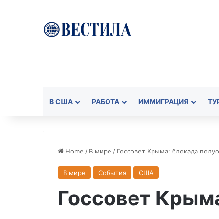
В США
РАБОТА
ИММИГРАЦИЯ
ТУ
Home
/
В мире
/
Госсовет Крыма: блокада полу
В мире
События
США
Госсовет Крыма