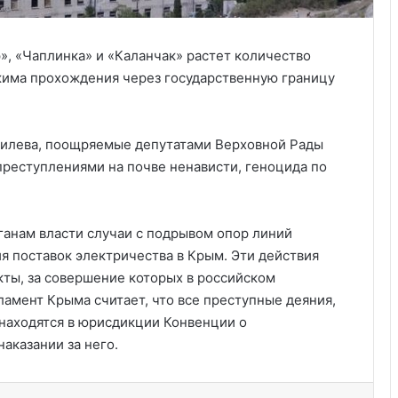
», «Чаплинка» и «Каланчак» растет количество
жима прохождения через государственную границу
милева, поощряемые депутатами Верховной Рады
реступлениями на почве ненависти, геноцида по
Удивительные факты о Флориде
анам власти случаи с подрывом опор линий
 поставок электричества в Крым. Эти действия
ты, за совершение которых в российском
Пляжный домик в Северной
Каролине, где Билл Гейтс и его
ламент Крыма считает, что все преступные деяния,
бывшая девушка Энн Уинблад
находятся в юрисдикции Конвенции о
проводили долгие выходные, теперь
аказании за него.
доступен для сдачи в аренду для
Курсы бухгалтера в США
отдыха