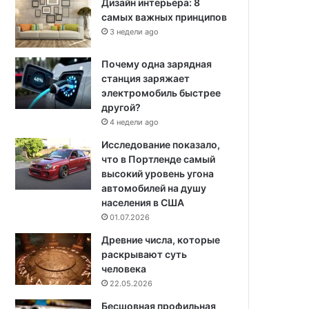
Дизайн интерьера: 8
самых важных принципов
3 недели ago
Почему одна зарядная
станция заряжает
электромобиль быстрее
другой?
4 недели ago
Исследование показало,
что в Портленде самый
высокий уровень угона
автомобилей на душу
населения в США
01.07.2026
Древние числа, которые
раскрывают суть
человека
22.05.2026
Бесшовная профильная