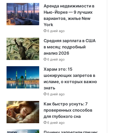
Аренда недвижимости в
Нью-Йорке — 9 лучших
вариантов, жилье New
York
6 дней ago
Средняя зарплата в США
в месяц: подробный
анализ 2026
6 дней ago
Харам это: 15
шокирующих запретов в
исламе, о которых важно
знать
6 дней ago
Как быстро уснуть: 7
проверенных способов
для глубокого сна
6 дней ago
Почему запретили глицин: