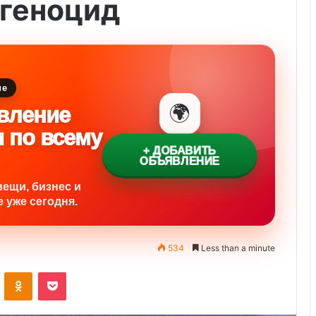
 геноцид
ие
🌍
вление
и по всему
+ ДОБАВИТЬ
ОБЪЯВЛЕНИЕ
вещи, бизнес и
 уже сегодня.
534
Less than a minute
ontakte
Odnoklassniki
Pocket