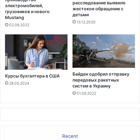
расследование выявило
о
й
электромобилей,
жестокое обращение с
м
грузовиков и нового
с
детьми
о
Mustang
б
15.12.2020
н
о
02.06.2022
а
л
1
ь
1
н
0
у
0
ю
0
к
ч
о
Байден одобрил отправку
Курсы бухгалтера в США
е
м
передовых ракетных
л
28.05.2024
а
систем в Украину
о
н
01.06.2022
в
д
е
у
к
Recent