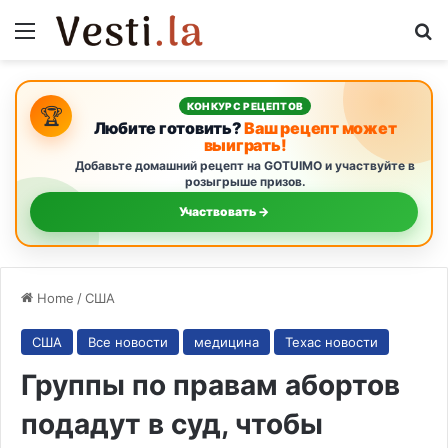
Menu
S
КОНКУРС РЕЦЕПТОВ
🏆
Любите готовить?
Ваш рецепт может
выиграть!
Добавьте домашний рецепт на GOTUIMO и участвуйте в
розыгрыше призов.
Участвовать →
Home
/
США
США
Все новости
медицина
Техас новости
Группы по правам абортов
подадут в суд, чтобы