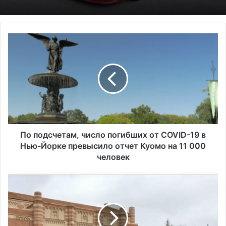
П
Исследование показало, что в Портленде
о
самый высокий уровень угона
п
автомобилей на душу населения в США
о
д
с
ч
е
т
а
По подсчетам, число погибших от COVID-19 в
м
Нью-Йорке превысило отчет Куомо на 11 000
,
человек
ч
и
К
с
а
л
л
о
и
п
ф