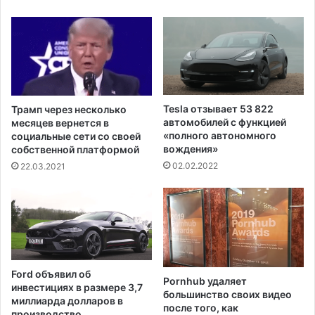
т
Й
с
о
т
р
р
к
а
е
н
п
я
р
е
Tesla отзывает 53 822
Трамп через несколько
е
т
автомобилей с функцией
месяцев вернется в
в
о
«полного автономного
социальные сети со своей
ы
вождения»
т
собственной платформой
с
р
02.02.2022
22.03.2021
и
а
л
б
о
о
о
т
т
ы
ч
в
е
с
Ford объявил об
т
Pornhub удаляет
ю
инвестициях в размере 3,7
большинство своих видео
К
б
миллиарда долларов в
после того, как
у
е
производство