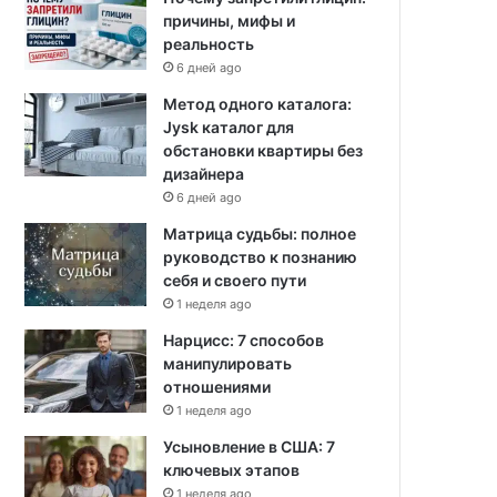
причины, мифы и
реальность
6 дней ago
Метод одного каталога:
Jysk каталог для
обстановки квартиры без
дизайнера
6 дней ago
Матрица судьбы: полное
руководство к познанию
себя и своего пути
1 неделя ago
Нарцисс: 7 способов
манипулировать
отношениями
1 неделя ago
Усыновление в США: 7
ключевых этапов
1 неделя ago