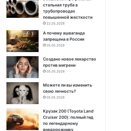
стальная труба в
трубопроводах
повышенной жесткости
22.05.2026
А почему ашваганда
запрещена в России
05.05.2026
Создано новое лекарство
против мигрени
05.05.2026
Можете ли вы изменить
свою личность?
05.05.2026
Крузак 200 (Toyota Land
Cruiser 200): полный гид
по легендарному
внедорожнику