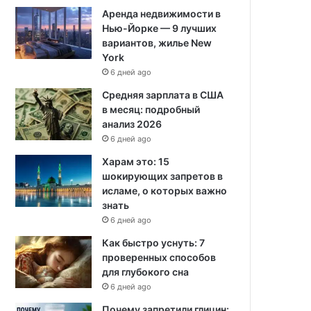
Аренда недвижимости в
Нью-Йорке — 9 лучших
вариантов, жилье New
York
6 дней ago
Средняя зарплата в США
в месяц: подробный
анализ 2026
6 дней ago
Харам это: 15
шокирующих запретов в
исламе, о которых важно
знать
6 дней ago
Как быстро уснуть: 7
проверенных способов
для глубокого сна
6 дней ago
Почему запретили глицин: