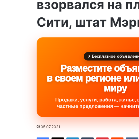
взорвался на п
Сити, штат Мэ
⚡ Бесплатное объявлен
Разместите объя
в своем регионе ил
миру
Продажи, услуги, работа, жилье, 
частные предложения — начните
05.07.2021
Facebook
X
LinkedIn
Tumblr
Pinterest
Reddit
VK