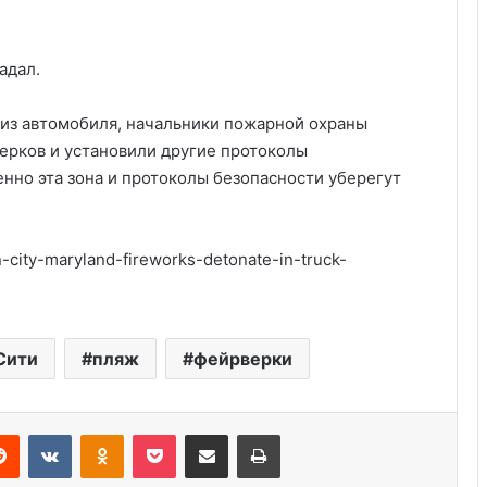
адал.
 из автомобиля, начальники пожарной охраны
ерков и установили другие протоколы
нно эта зона и протоколы безопасности уберегут
city-maryland-fireworks-detonate-in-truck-
Удивительные факты о Флориде
Сити
пляж
фейрверки
Серийные убийцы США: 5
шокирующих случаев
Reddit
VKontakte
Odnoklassniki
Pocket
Share via Email
Print
Пляжный домик в Северной