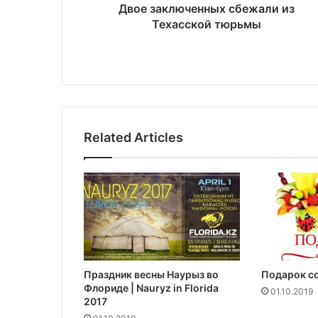
ч
Двое заключенных сбежали из
е
Техасской тюрьмы
н
н
ы
х
с
б
е
Related Articles
ж
а
л
и
и
з
Т
е
х
Праздник весны Наурыз во
Подарок со
а
Флориде | Nauryz in Florida
с
01.10.2019
2017
с