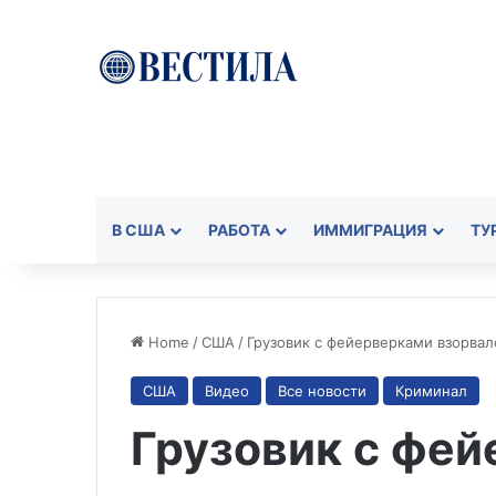
В США
РАБОТА
ИММИГРАЦИЯ
ТУ
Home
/
США
/
Грузовик с фейерверками взорвал
США
Видео
Все новости
Криминал
Грузовик с фе