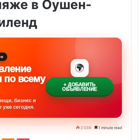
ляже в Оушен-
риленд
ие
🌍
вление
и по всему
+ ДОБАВИТЬ
ОБЪЯВЛЕНИЕ
вещи, бизнес и
 уже сегодня.
2 039
1 minute read
ontakte
Odnoklassniki
Pocket