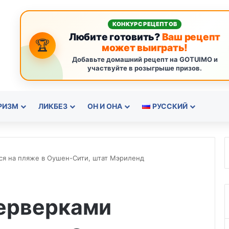
КОНКУРС РЕЦЕПТОВ
Любите готовить?
Ваш рецепт
🏆
может выиграть!
Добавьте домашний рецепт на GOTUIMO и
участвуйте в розыгрыше призов.
РИЗМ
ЛИКБЕЗ
ОН И ОНА
РУССКИЙ
ся на пляже в Оушен-Сити, штат Мэриленд
йерверками