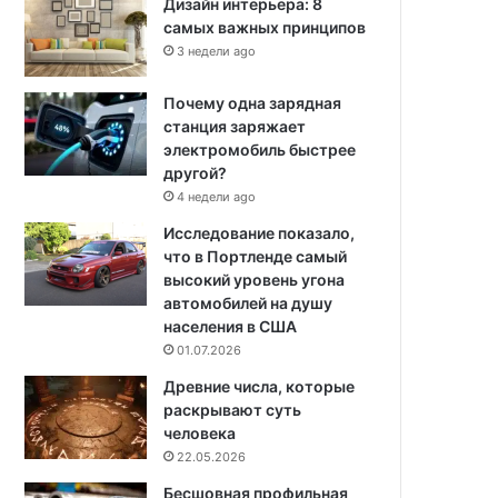
Дизайн интерьера: 8
самых важных принципов
3 недели ago
Почему одна зарядная
станция заряжает
электромобиль быстрее
другой?
4 недели ago
Исследование показало,
что в Портленде самый
высокий уровень угона
автомобилей на душу
населения в США
01.07.2026
Древние числа, которые
раскрывают суть
человека
22.05.2026
Бесшовная профильная