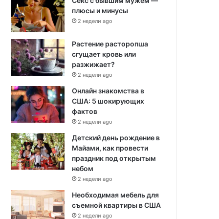
Секс с бывшим мужем —
плюсы и минусы
2 недели ago
Растение расторопша
сгущает кровь или
разжижает?
2 недели ago
Онлайн знакомства в
США: 5 шокирующих
фактов
2 недели ago
Детский день рождение в
Майами, как провести
праздник под открытым
небом
2 недели ago
Необходимая мебель для
съемной квартиры в США
2 недели ago