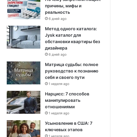
причины, мифы и
реальность
6 дней ago
Метод одного каталога:
Jysk каталог для
обстановки квартиры без
дизайнера
6 дней ago
Матрица судьбы: полное
руководство к познанию
себя и своего пути
1 неделя ago
Нарцисс: 7 способов
манипулировать
отношениями
1 неделя ago
Усыновление в США: 7
ключевых этапов
1 неделя ago