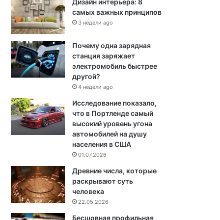
Дизайн интерьера: 8
самых важных принципов
3 недели ago
Почему одна зарядная
станция заряжает
электромобиль быстрее
другой?
4 недели ago
Исследование показало,
что в Портленде самый
высокий уровень угона
автомобилей на душу
населения в США
01.07.2026
Древние числа, которые
раскрывают суть
человека
22.05.2026
Бесшовная профильная