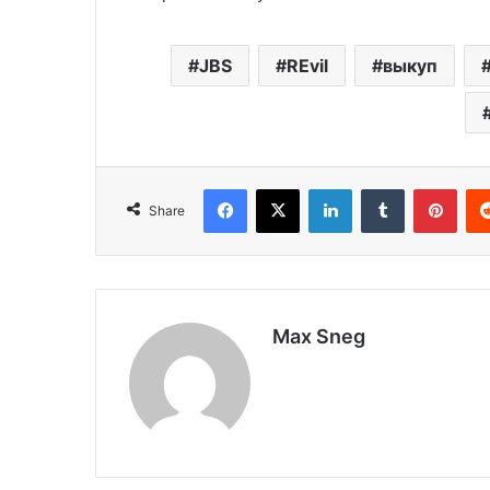
JBS
REvil
выкуп
Facebook
X
LinkedIn
Tumblr
Pinterest
Share
Max Sneg