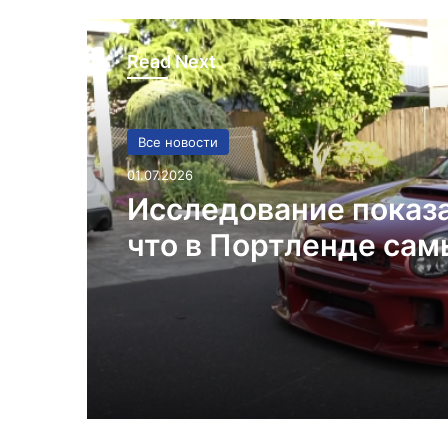
Read Next
Все новости
01.07.2026
Исследование показ
что в Портленде са
высокий уровень уго
автомобилей на душ
населения в США