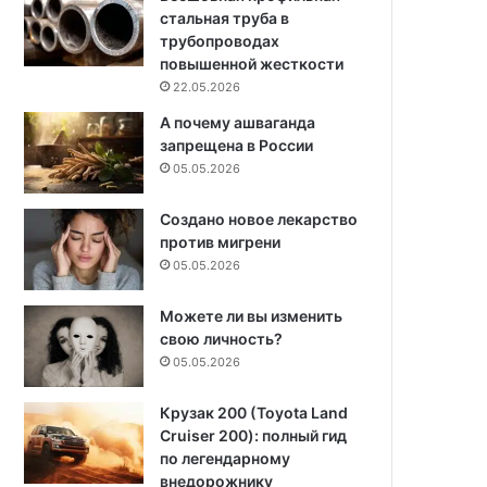
стальная труба в
трубопроводах
повышенной жесткости
22.05.2026
А почему ашваганда
запрещена в России
05.05.2026
Создано новое лекарство
против мигрени
05.05.2026
Можете ли вы изменить
свою личность?
05.05.2026
Крузак 200 (Toyota Land
Cruiser 200): полный гид
по легендарному
внедорожнику