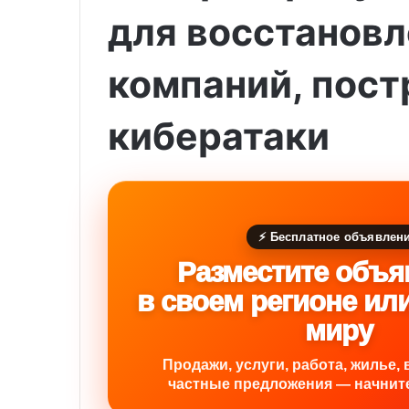
для восстанов
компаний, пост
кибератаки
⚡ Бесплатное объявлен
Разместите объя
в своем регионе ил
миру
Продажи, услуги, работа, жилье, 
частные предложения — начните