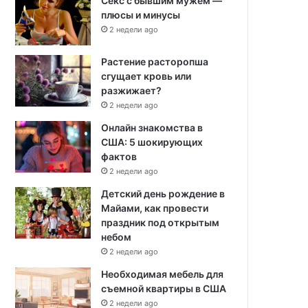
Секс с бывшим мужем —
плюсы и минусы
2 недели ago
Растение расторопша
сгущает кровь или
разжижает?
2 недели ago
Онлайн знакомства в
США: 5 шокирующих
фактов
2 недели ago
Детский день рождение в
Майами, как провести
праздник под открытым
небом
2 недели ago
Необходимая мебель для
съемной квартиры в США
2 недели ago