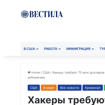
В США
РАБОТА
ИММИГРАЦИЯ
ТУ
Home
/
США
/
Хакеры требуют 70 млн долларов
кибератаки
США
В мире
Все новости
Криминал
Хакеры требую