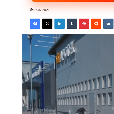
06.07.2021
Facebook
X
LinkedIn
Tumblr
Pinterest
Reddit
VK