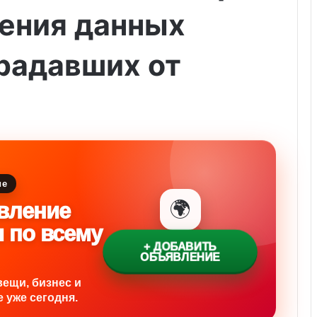
ления данных
радавших от
ие
🌍
вление
и по всему
+ ДОБАВИТЬ
ОБЪЯВЛЕНИЕ
вещи, бизнес и
 уже сегодня.