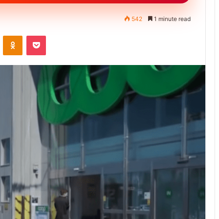
542
1 minute read
ontakte
Odnoklassniki
Pocket