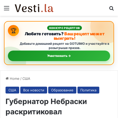
Menu
S
КОНКУРС РЕЦЕПТОВ
🏆
Любите готовить?
Ваш рецепт может
выиграть!
Добавьте домашний рецепт на GOTUIMO и участвуйте в
розыгрыше призов.
Участвовать →
Home
/
США
США
Все новости
Образование
Политика
Губернатор Небраски
раскритиковал