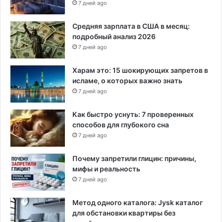
7 дней ago
н
с
и
Средняя зарплата в США в месяц:
н
подробный анализ 2026
е
7 дней ago
Харам это: 15 шокирующих запретов в
исламе, о которых важно знать
7 дней ago
Как быстро уснуть: 7 проверенных
способов для глубокого сна
7 дней ago
Почему запретили глицин: причины,
мифы и реальность
7 дней ago
Метод одного каталога: Jysk каталог
для обстановки квартиры без