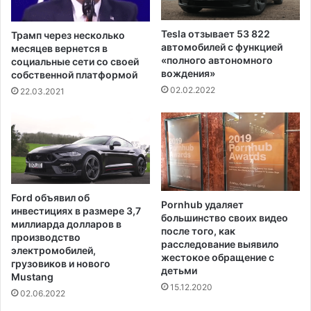
а
е
н
с
е
Tesla отзывает 53 822
Трамп через несколько
н
н
автомобилей с функцией
месяцев вернется в
ы
и
«полного автономного
социальные сети со своей
х
я
вождения»
собственной платформой
п
,
02.02.2022
22.03.2021
о
к
ж
о
а
г
р
д
а
а
х
в
н
Ford объявил об
Pornhub удаляет
е
инвестициях в размере 3,7
большинство своих видео
д
миллиарда долларов в
после того, как
о
производство
расследование выявило
р
электромобилей,
жестокое обращение с
о
грузовиков и нового
детьми
Mustang
ж
15.12.2020
н
02.06.2022
и