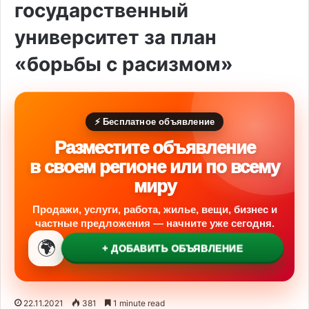
государственный
университет за план
«борьбы с расизмом»
⚡ Бесплатное объявление
Разместите объявление
в своем регионе или по всему
миру
Продажи, услуги, работа, жилье, вещи, бизнес и
частные предложения — начните уже сегодня.
🌍
+ ДОБАВИТЬ ОБЪЯВЛЕНИЕ
22.11.2021
381
1 minute read