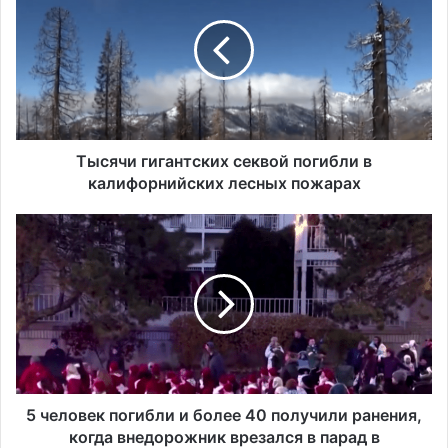
самый высокий уровень угона
с
автомобилей на душу населения в США
я
ч
и
г
и
г
а
Тысячи гигантских секвой погибли в
н
калифорнийских лесных пожарах
т
с
5
к
ч
и
е
х
л
с
о
е
в
к
е
в
к
о
п
й
о
5 человек погибли и более 40 получили ранения,
п
г
когда внедорожник врезался в парад в