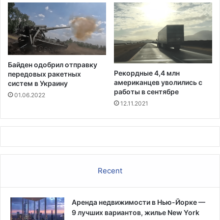
к
в
р
е
з
а
Байден одобрил отправку
л
Рекордные 4,4 млн
передовых ракетных
с
американцев уволились с
систем в Украину
я
работы в сентябре
01.06.2022
в
12.11.2021
п
а
р
а
д
в
Recent
В
и
с
Аренда недвижимости в Нью-Йорке —
к
9 лучших вариантов, жилье New York
о