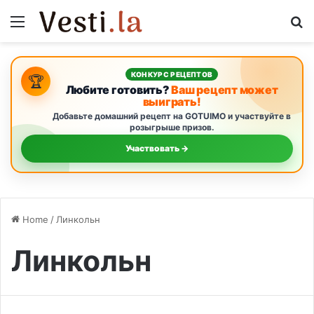
Menu
S
КОНКУРС РЕЦЕПТОВ
🏆
Любите готовить?
Ваш рецепт может
выиграть!
Добавьте домашний рецепт на GOTUIMO и участвуйте в
розыгрыше призов.
Участвовать →
Home
/
Линкольн
Линкольн