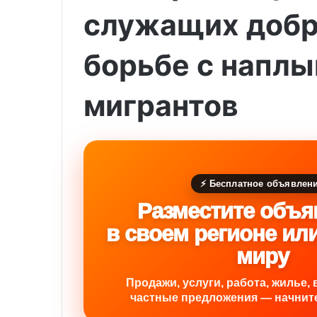
служащих добр
борьбе с наплы
мигрантов
⚡ Бесплатное объявлен
Разместите объя
в своем регионе ил
миру
Продажи, услуги, работа, жилье, 
частные предложения — начните