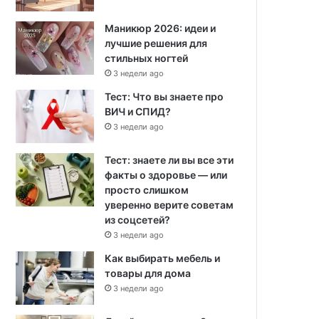
Маникюр 2026: идеи и
лучшие решения для
стильных ногтей
3 недели ago
Тест: Что вы знаете про
ВИЧ и СПИД?
3 недели ago
Тест: знаете ли вы все эти
факты о здоровье — или
просто слишком
уверенно верите советам
из соцсетей?
3 недели ago
Как выбирать мебель и
товары для дома
3 недели ago