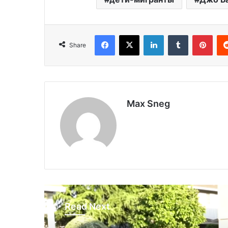
Facebook
X
LinkedIn
Tumblr
Pinterest
Share
Max Sneg
Read Next