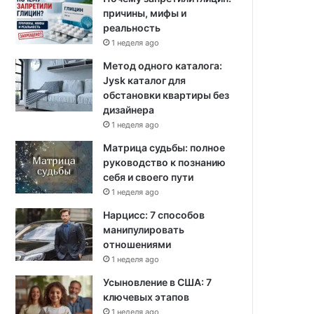
причины, мифы и
реальность
1 неделя ago
Метод одного каталога:
Jysk каталог для
обстановки квартиры без
дизайнера
1 неделя ago
Матрица судьбы: полное
руководство к познанию
себя и своего пути
1 неделя ago
Нарцисс: 7 способов
манипулировать
отношениями
1 неделя ago
Усыновление в США: 7
ключевых этапов
1 неделя ago