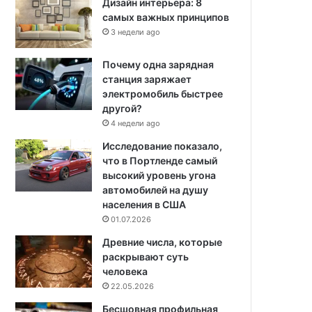
Дизайн интерьера: 8
самых важных принципов
3 недели ago
Почему одна зарядная
станция заряжает
электромобиль быстрее
другой?
4 недели ago
Исследование показало,
что в Портленде самый
высокий уровень угона
автомобилей на душу
населения в США
01.07.2026
Древние числа, которые
раскрывают суть
человека
22.05.2026
Бесшовная профильная