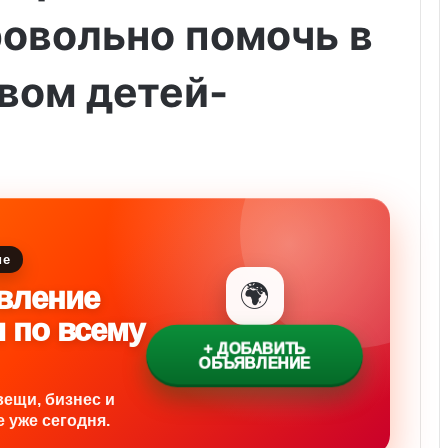
овольно помочь в
вом детей-
ие
🌍
вление
и по всему
+ ДОБАВИТЬ
ОБЪЯВЛЕНИЕ
вещи, бизнес и
 уже сегодня.