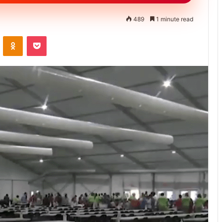
489
1 minute read
ontakte
Odnoklassniki
Pocket