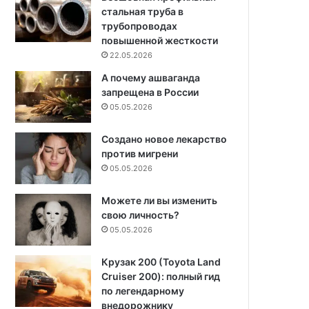
стальная труба в
трубопроводах
повышенной жесткости
22.05.2026
А почему ашваганда
запрещена в России
05.05.2026
Создано новое лекарство
против мигрени
05.05.2026
Можете ли вы изменить
свою личность?
05.05.2026
Крузак 200 (Toyota Land
Cruiser 200): полный гид
по легендарному
внедорожнику