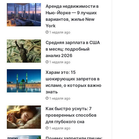
Аренда недвижимости в
Нью-Йорке — 9 лучших
вариантов, жилье New
York
1 неделя ago
Средняя зарплата в США
в месяц: подробный
анализ 2026
1 неделя ago
Харам это: 15
шокирующих запретов в
исламе, о которых важно
знать
1 неделя ago
Как быстро уснуть: 7
проверенных способов
для глубокого сна
1 неделя ago
Почему запретили глицин: