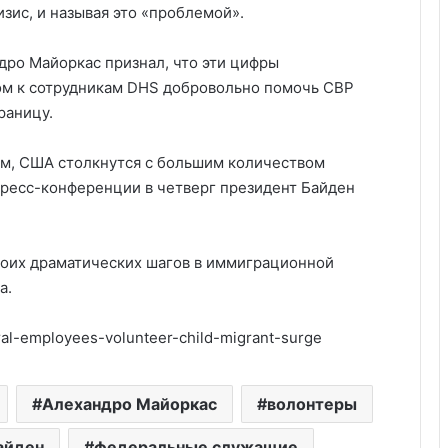
изис, и называя это «проблемой».
дро Майоркас признал, что эти цифры
ом к сотрудникам DHS добровольно помочь CBP
раницу.
зам, США столкнутся с большим количеством
 пресс-конференции в четверг президент Байден
своих драматических шагов в иммиграционной
а.
ral-employees-volunteer-child-migrant-surge
Удивительные факты о Флориде
Алехандро Майоркас
волонтеры
Пляжный домик в Северной
Каролине, где Билл Гейтс и его
айден
федеральные служащие