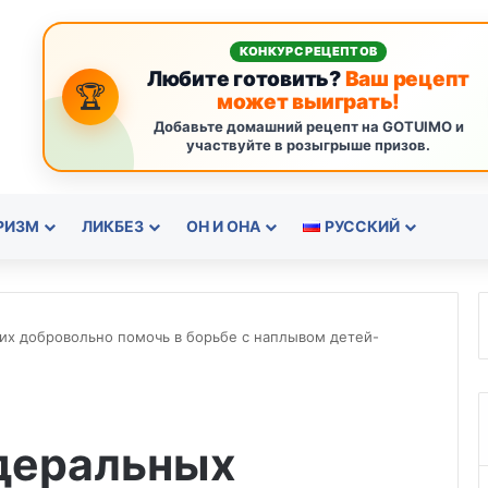
КОНКУРС РЕЦЕПТОВ
Любите готовить?
Ваш рецепт
🏆
может выиграть!
Добавьте домашний рецепт на GOTUIMO и
участвуйте в розыгрыше призов.
РИЗМ
ЛИКБЕЗ
ОН И ОНА
РУССКИЙ
х добровольно помочь в борьбе с наплывом детей-
деральных