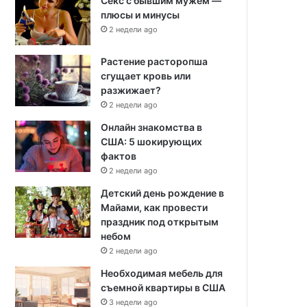
Секс с бывшим мужем —
плюсы и минусы
2 недели ago
Растение расторопша
сгущает кровь или
разжижает?
2 недели ago
Онлайн знакомства в
США: 5 шокирующих
фактов
2 недели ago
Детский день рождение в
Майами, как провести
праздник под открытым
небом
2 недели ago
Необходимая мебель для
съемной квартиры в США
3 недели ago