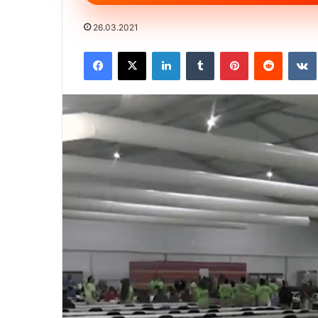
26.03.2021
Facebook
X
LinkedIn
Tumblr
Pinterest
Reddit
VK