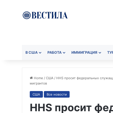
В США
РАБОТА
ИММИГРАЦИЯ
ТУ
Home
/
США
/
HHS просит федеральных служащи
мигрантов
США
Все новости
HHS просит фе