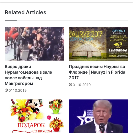
ь
о
К
в
Related Articles
р
о
е
с
м
т
л
и
ь
C
N
N
ш
о
Видео драки
Праздник весны Наурыз во
к
Нурмагомедова в зале
Флориде | Nauryz in Florida
и
после победы над
2017
р
Макгрегором‍
01.10.2019
о
01.10.2019
в
а
л
и