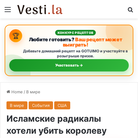
Menu
S
КОНКУРС РЕЦЕПТОВ
🏆
Любите готовить?
Ваш рецепт может
выиграть!
Добавьте домашний рецепт на GOTUIMO и участвуйте в
розыгрыше призов.
Участвовать →
Home
/
В мире
В мире
События
США
Исламские радикалы
хотели убить королеву