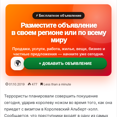
⚡ Бесплатное объявление
Разместите объявление
в своем регионе или по всему
миру
Продажи, услуги, работа, жилье, вещи, бизнес и
частные предложения — начните уже сегодня.
🌍
+ ДОБАВИТЬ ОБЪЯВЛЕНИЕ
01.10.2019
477
Less than a minute
Террористы планировали совершить покушение
сегодня, ударив королеву ножом во время того, как она
приедет с визитом в Королевский Альберт-холл.
Сообщается, что преступники входят в одну из самых