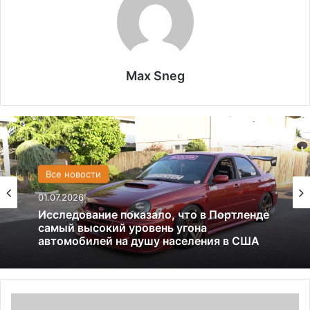
Max Sneg
Все новости
США
01.07.2026
13.06.2025
Исследование показало, что в Портленде
Америка имеет огромный избыток сыра
самый высокий уровень угона
автомобилей на душу населения в США
Ч