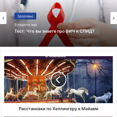
Здоровье
3 недели ago
Здоровье
3 недели ago
Тест: знаете ли вы все эти факты о
здоровье — или просто слишком
уверенно верите советам из соцсетей?
Тест: Что вы знаете про ВИЧ и СПИД?
Р
а
с
с
т
а
н
о
в
к
Расстановки по Хеллингеру в Майами
и