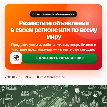
⚡ Бесплатное объявление
Разместите объявление
в своем регионе или по всему
миру
Продажи, услуги, работа, жилье, вещи, бизнес и
частные предложения — начните уже сегодня.
🌍
+ ДОБАВИТЬ ОБЪЯВЛЕНИЕ
01.10.2019
462
Less than a minute