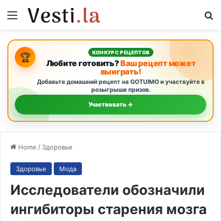
Menu
S
КОНКУРС РЕЦЕПТОВ
🏆
Любите готовить?
Ваш рецепт может
выиграть!
Добавьте домашний рецепт на GOTUIMO и участвуйте в
розыгрыше призов.
Участвовать →
Home
/
Здоровье
Здоровье
Мода
Исследователи обозначили
ингибиторы старения мозга