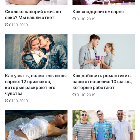
и
э
Сколько калорий сжигает
Как «подцепить» парня
л
секс? Мы нашли ответ
01.10.2019
е
01.10.2019
к
т
р
и
ч
е
с
к
Как узнать, нравитесь ли вы
Как добавить романтики в
и
парню: 12 признаков,
ваши отношения: 10 шагов,
й
которые раскроют его
которые работают
с
чувства
01.10.2019
т
01.10.2019
и
м
у
л
я
т