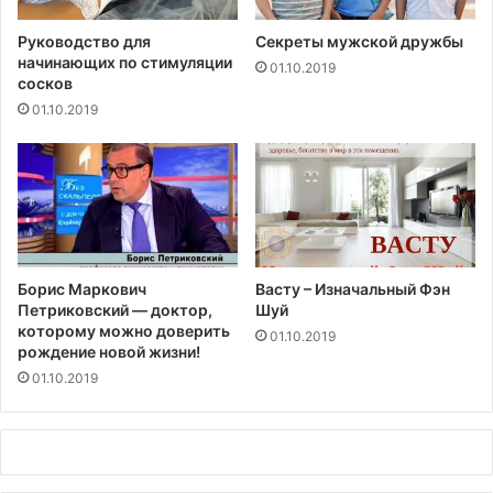
о
р
Руководство для
Секреты мужской дружбы
начинающих по стимуляции
с
01.10.2019
сосков
п
е
01.10.2019
р
м
а
т
о
з
о
Борис Маркович
Васту – Изначальный Фэн
и
Петриковский — доктор,
Шуй
д
которому можно доверить
01.10.2019
о
рождение новой жизни!
в
01.10.2019