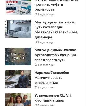
причины, мифы и
реальность
1 неделя ago
Метод одного каталога:
Jysk каталог для
обстановки квартиры без
дизайнера
1 неделя ago
Матрица судьбы: полное
руководство к познанию
себя и своего пути
1 неделя ago
Нарцисс: 7 способов
манипулировать
отношениями
1 неделя ago
Усыновление в США: 7
ключевых этапов
2 недели ago