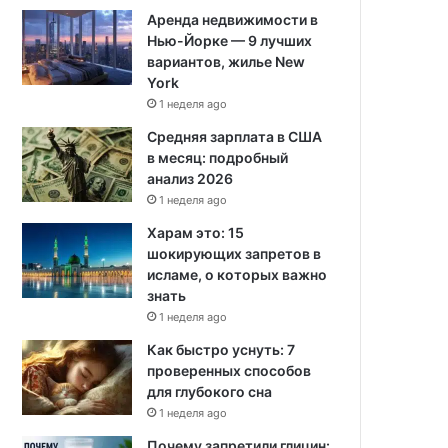
Аренда недвижимости в
Нью-Йорке — 9 лучших
вариантов, жилье New
York
1 неделя ago
Средняя зарплата в США
в месяц: подробный
анализ 2026
1 неделя ago
Харам это: 15
шокирующих запретов в
исламе, о которых важно
знать
1 неделя ago
Как быстро уснуть: 7
проверенных способов
для глубокого сна
1 неделя ago
Почему запретили глицин: