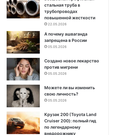
стальная труба в
трубопроводах
повышенной жесткости
22.05.2026
А почему ашваганда
запрещена в России
05.05.2026
Создано новое лекарство
против мигрени
05.05.2026
Можете ли вы изменить
свою личность?
05.05.2026
Крузак 200 (Toyota Land
Cruiser 200): полный гид
по легендарному
внедорожнику