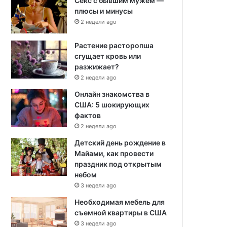
Секс с бывшим мужем —
плюсы и минусы
2 недели ago
Растение расторопша
сгущает кровь или
разжижает?
2 недели ago
Онлайн знакомства в
США: 5 шокирующих
фактов
2 недели ago
Детский день рождение в
Майами, как провести
праздник под открытым
небом
3 недели ago
Необходимая мебель для
съемной квартиры в США
3 недели ago