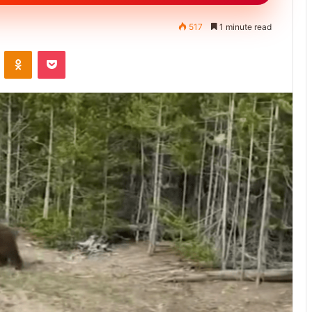
517
1 minute read
ontakte
Odnoklassniki
Pocket