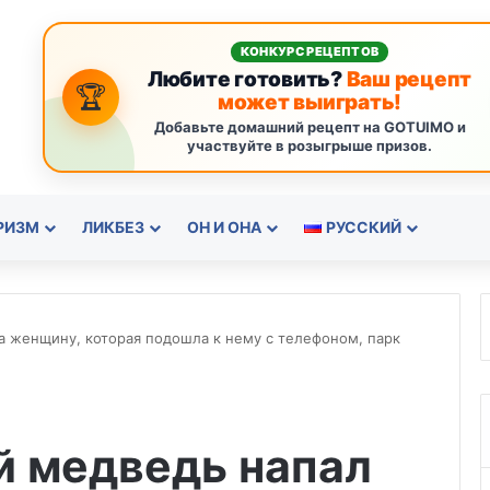
КОНКУРС РЕЦЕПТОВ
Любите готовить?
Ваш рецепт
🏆
может выиграть!
Добавьте домашний рецепт на GOTUIMO и
участвуйте в розыгрыше призов.
РИЗМ
ЛИКБЕЗ
ОН И ОНА
РУССКИЙ
а женщину, которая подошла к нему с телефоном, парк
й медведь напал