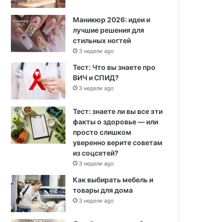
Маникюр 2026: идеи и
лучшие решения для
стильных ногтей
3 недели ago
Тест: Что вы знаете про
ВИЧ и СПИД?
3 недели ago
Тест: знаете ли вы все эти
факты о здоровье — или
просто слишком
уверенно верите советам
из соцсетей?
3 недели ago
Как выбирать мебель и
товары для дома
3 недели ago