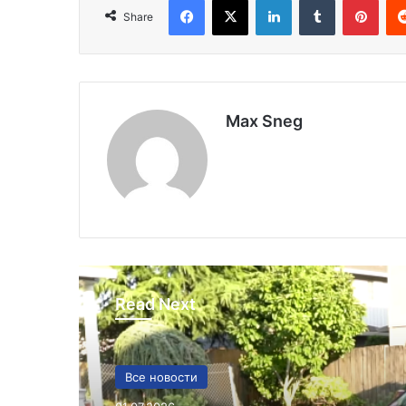
Share
Max Sneg
Read Next
США