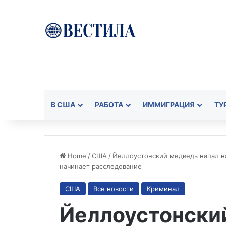
В США
РАБОТА
ИММИГРАЦИЯ
ТУ
Home
/
США
/
Йеллоустонский медведь напал н
начинает расследование
США
Все новости
Криминал
Йеллоустонски