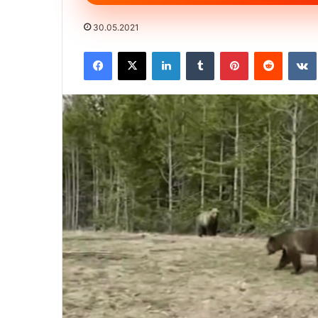
30.05.2021
Facebook
X
LinkedIn
Tumblr
Pinterest
Reddit
VK