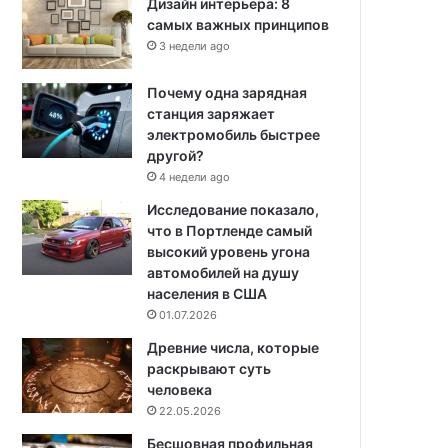
Дизайн интерьера: 8
самых важных принципов
3 недели ago
Почему одна зарядная
станция заряжает
электромобиль быстрее
другой?
4 недели ago
Исследование показало,
что в Портленде самый
высокий уровень угона
автомобилей на душу
населения в США
01.07.2026
Древние числа, которые
раскрывают суть
человека
22.05.2026
Бесшовная профильная