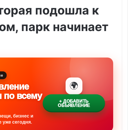
торая подошла к
ом, парк начинает
ие
🌍
вление
и по всему
+ ДОБАВИТЬ
ОБЪЯВЛЕНИЕ
вещи, бизнес и
 уже сегодня.