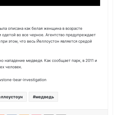
ыла описана как белая женщина в возрасте
и одетой во все черное. Агентство предупреждает
при этом, что весь Йеллоустон является средой
о нападение медведя. Как сообщает парк, в 2011 и
Удивительные факты о Флориде
ех человек.
Серийные убийцы США: 5
stone-bear-investigation
шокирующих случаев
еллоустоун
медведь
Пляжный домик в Северной
Каролине, где Билл Гейтс и его
бывшая девушка Энн Уинблад
Reddit
VKontakte
Odnoklassniki
Pocket
Share via Email
Print