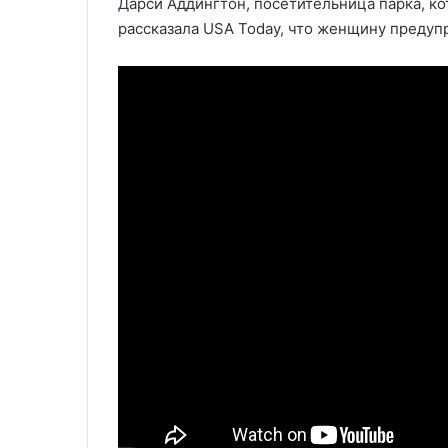
Дарси Аддингтон, посетительница парка, ко
рассказала USA Today, что женщину предуп