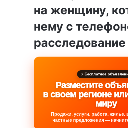
на женщину, ко
нему с телефон
расследование
⚡ Бесплатное объявлен
Разместите объя
в своем регионе ил
миру
Продажи, услуги, работа, жилье, 
частные предложения — начните