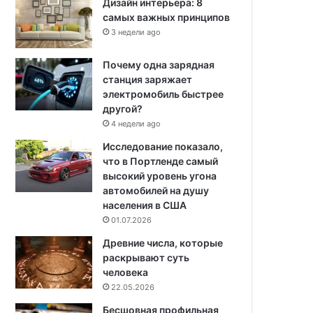
Дизайн интерьера: 8
самых важных принципов
3 недели ago
Почему одна зарядная
станция заряжает
электромобиль быстрее
другой?
4 недели ago
Исследование показало,
что в Портленде самый
высокий уровень угона
автомобилей на душу
населения в США
01.07.2026
Древние числа, которые
раскрывают суть
человека
22.05.2026
Бесшовная профильная