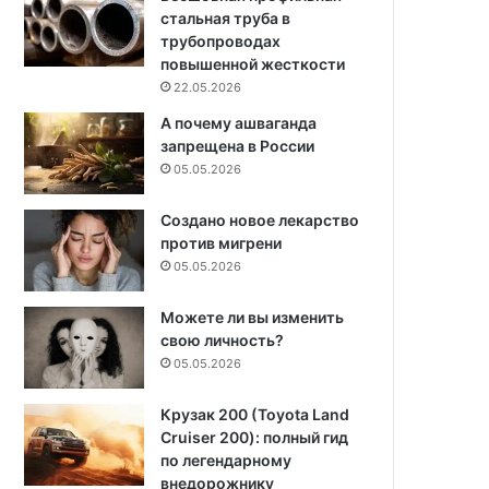
стальная труба в
трубопроводах
повышенной жесткости
22.05.2026
А почему ашваганда
запрещена в России
05.05.2026
Создано новое лекарство
против мигрени
05.05.2026
Можете ли вы изменить
свою личность?
05.05.2026
Крузак 200 (Toyota Land
Cruiser 200): полный гид
по легендарному
внедорожнику