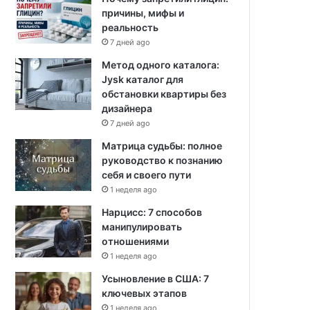
причины, мифы и
реальность
7 дней ago
Метод одного каталога:
Jysk каталог для
обстановки квартиры без
дизайнера
7 дней ago
Матрица судьбы: полное
руководство к познанию
себя и своего пути
1 неделя ago
Нарцисс: 7 способов
манипулировать
отношениями
1 неделя ago
Усыновление в США: 7
ключевых этапов
1 неделя ago