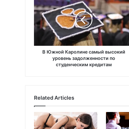
Ю
ж
н
о
й
К
а
р
о
В Южной Каролине самый высокий
л
уровень задолженности по
и
студенческим кредитам
н
е
с
а
м
Related Articles
ы
й
в
ы
с