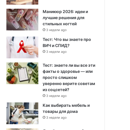
Маникюр 2026: идеи и
лучшие решения для
стильных ногтей
3 недели ago
Тест: Что вы знаете про
ВИЧ и СПИД?
3 недели ago
Тест: знаете ли вы все эти
факты о здоровье — или
просто слишком
уверенно верите советам
из соцсетей?
3 недели ago
Как выбирать мебель и
товары для дома
3 недели ago