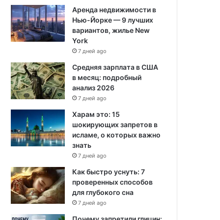
Аренда недвижимости в
Нью-Йорке — 9 лучших
вариантов, жилье New
York
7 дней ago
Средняя зарплата в США
в месяц: подробный
анализ 2026
7 дней ago
Харам это: 15
шокирующих запретов в
исламе, о которых важно
знать
7 дней ago
Как быстро уснуть: 7
проверенных способов
для глубокого сна
7 дней ago
Почему запретили глицин: