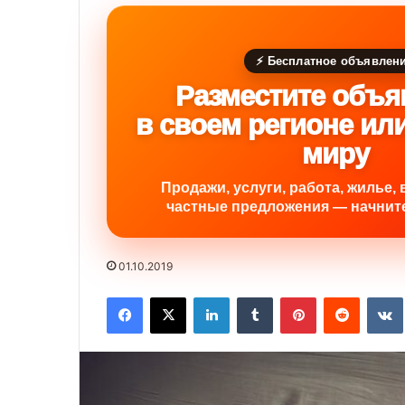
⚡ Бесплатное объявлен
Разместите объя
в своем регионе ил
миру
Продажи, услуги, работа, жилье, 
частные предложения — начните
01.10.2019
Facebook
X
LinkedIn
Tumblr
Pinterest
Reddit
VK