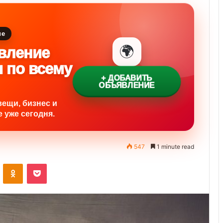
ие
🌍
вление
и по всему
+ ДОБАВИТЬ
ОБЪЯВЛЕНИЕ
вещи, бизнес и
 уже сегодня.
547
1 minute read
ontakte
Odnoklassniki
Pocket