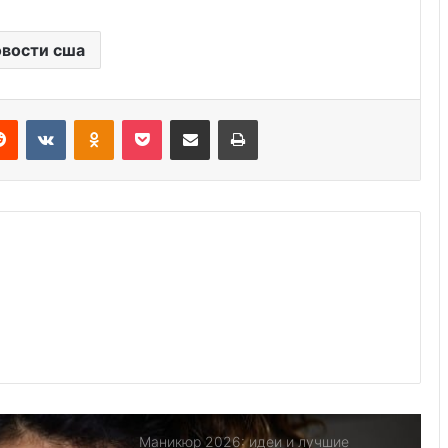
Советы экспертов по уходу за
всеми вашими любимыми летними
вещами
вости сша
9 лучших мест, чтобы уединиться со
своим партнером
Reddit
VKontakte
Odnoklassniki
Pocket
Share via Email
Print
Спортивные напитки негативно
действуют на зубы
10 лучших профессий в сфере
спроса, чтобы сделать карьеру
Узнайте 6 секретов молодости!
Маникюр 2026: идеи и лучшие