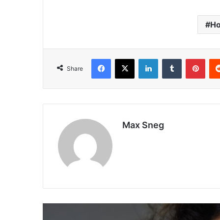
Но
Facebook
X
LinkedIn
Tumblr
Pinterest
Share
Max Sneg