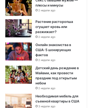
Секс с бывшим мужем —
плюсы и минусы
2 недели ago
Растение расторопша
сгущает кровь или
разжижает?
2 недели ago
Онлайн знакомства в
США: 5 шокирующих
фактов
2 недели ago
Детский день рождение в
Майами, как провести
праздник под открытым
небом
2 недели ago
Необходимая мебель для
съемной квартиры в США
3 недели ago