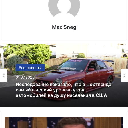
Max Sneg
США
Все новости
13.06.2025
01.07.2026
Америка имеет огромный избыток сыра
С
Исследование показало, что в Портленде
и