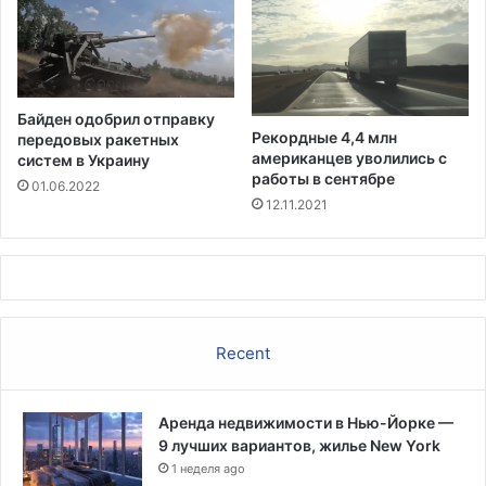
р
х
о
в
н
Байден одобрил отправку
о
Рекордные 4,4 млн
передовых ракетных
г
американцев уволились с
систем в Украину
о
работы в сентябре
01.06.2022
с
12.11.2021
у
д
а
Recent
Аренда недвижимости в Нью-Йорке —
9 лучших вариантов, жилье New York
1 неделя ago