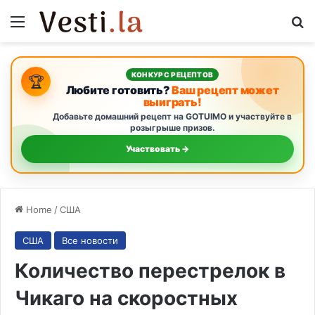
Menu
S
КОНКУРС РЕЦЕПТОВ
🏆
Любите готовить?
Ваш рецепт может
выиграть!
Добавьте домашний рецепт на GOTUIMO и участвуйте в
розыгрыше призов.
Участвовать →
Home
/
США
США
Все новости
Количество перестрелок в
Чикаго на скоростных