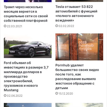
ь
Т
с
Tesla отзывает 53 822
Трамп через несколько
р
р
автомобилей с функцией
месяцев вернется в
а
о
«полного автономного
социальные сети со своей
м
вождения»
к
собственной платформой
п
п
02.02.2022
22.03.2021
а
о
"
л
М
н
а
о
р
м
-
о
а
ч
Ford объявил об
-
Pornhub удаляет
и
инвестициях в размере 3,7
большинство своих видео
Л
й
миллиарда долларов в
после того, как
а
с
производство
расследование выявило
г
у
электромобилей,
жестокое обращение с
о
грузовиков и нового
д
детьми
Mustang
"
е
15.12.2020
й
02.06.2022
В
е