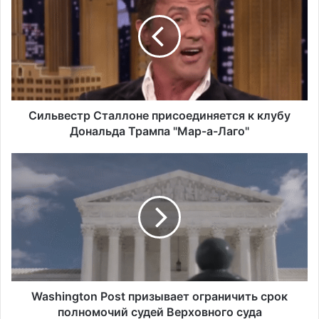
самый высокий уровень угона
л
автомобилей на душу населения в США
ь
в
е
с
т
р
С
Сильвестр Сталлоне присоединяется к клубу
т
Дональда Трампа "Мар-а-Лаго"
а
л
W
л
a
о
s
н
h
е
i
п
n
р
g
и
t
с
o
о
n
Washington Post призывает ограничить срок
е
P
полномочий судей Верховного суда