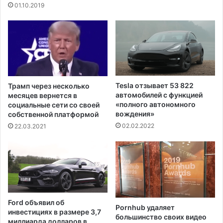
01.10.2019
о
с
д
с
а
и
ж
ю
и
п
о
о
р
ф
у
и
Tesla отзывает 53 822
Трамп через несколько
ж
н
автомобилей с функцией
месяцев вернется в
и
а
«полного автономного
социальные сети со своей
я
н
вождения»
собственной платформой
в
с
02.02.2022
22.03.2021
О
и
А
р
Э
о
н
в
а
а
с
н
у
и
Ford объявил об
м
Pornhub удаляет
ю
инвестициях в размере 3,7
м
большинство своих видео
з
миллиарда долларов в