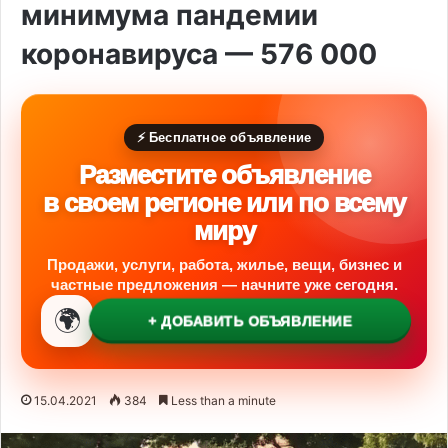
минимума пандемии
коронавируса — 576 000
⚡ Бесплатное объявление
Разместите объявление
в своем регионе или по всему
миру
Продажи, услуги, работа, жилье, вещи, бизнес и
частные предложения — начните уже сегодня.
🌍
+ ДОБАВИТЬ ОБЪЯВЛЕНИЕ
15.04.2021
384
Less than a minute