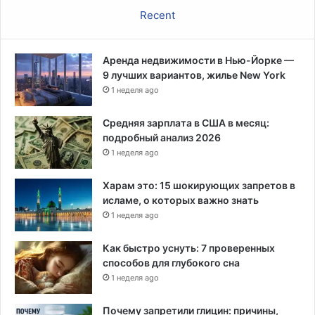
о
Recent
ж
е
т
Аренда недвижимости в Нью-Йорке —
р
9 лучших вариантов, жилье New York
е
1 неделя ago
к
о
м
Средняя зарплата в США в месяц:
е
подробный анализ 2026
н
1 неделя ago
д
о
Харам это: 15 шокирующих запретов в
в
исламе, о которых важно знать
а
1 неделя ago
т
ь
Как быстро уснуть: 7 проверенных
р
способов для глубокого сна
е
1 неделя ago
п
а
Почему запретили глицин: причины,
р