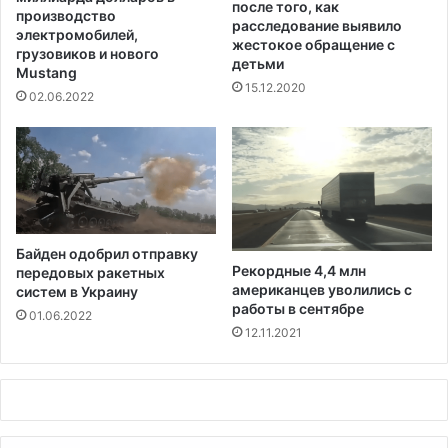
после того, как
у
а
производство
расследование выявило
2
к
электромобилей,
жестокое обращение с
3
о
грузовиков и нового
детьми
м
Mustang
н
15.12.2020
и
о
02.06.2022
л
п
л
р
и
о
а
е
р
к
д
т
а
а
Байден одобрил отправку
д
,
Рекордные 4,4 млн
передовых ракетных
о
к
американцев уволились с
систем в Украину
л
о
работы в сентябре
01.06.2022
л
т
12.11.2021
а
о
р
р
о
ы
в
й
м