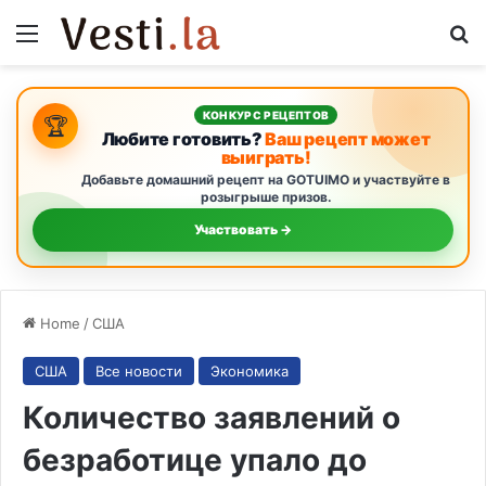
Menu
S
КОНКУРС РЕЦЕПТОВ
🏆
Любите готовить?
Ваш рецепт может
выиграть!
Добавьте домашний рецепт на GOTUIMO и участвуйте в
розыгрыше призов.
Участвовать →
Home
/
США
США
Все новости
Экономика
Количество заявлений о
безработице упало до