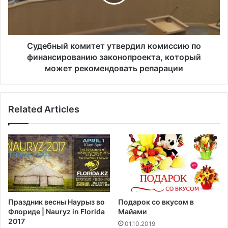
н
н
а
ы
н
й
а
к
м
о
Судебный комитет утвердил комиссию по
е
м
финансированию законопроекта, который
р
и
может рекомендовать репарации
е
т
н
е
а
т
п
Related Articles
у
р
т
о
в
д
е
в
р
и
д
г
и
а
л
т
к
Праздник весны Наурыз во
Подарок со вкусом в
ь
о
Флориде | Nauryz in Florida
Майами
п
м
2017
01.10.2019
р
и