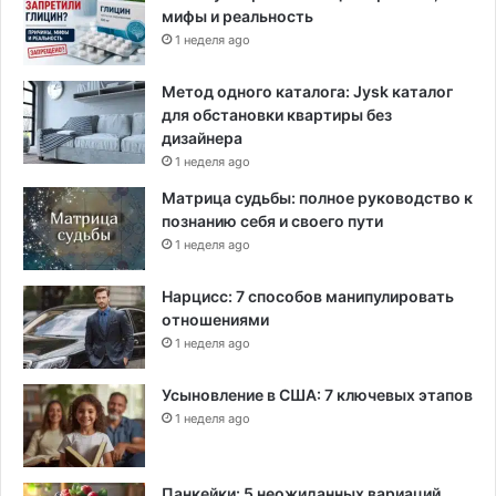
мифы и реальность
а
1 неделя ago
ц
и
и
Метод одного каталога: Jysk каталог
для обстановки квартиры без
дизайнера
1 неделя ago
Матрица судьбы: полное руководство к
познанию себя и своего пути
1 неделя ago
Нарцисс: 7 способов манипулировать
отношениями
1 неделя ago
Усыновление в США: 7 ключевых этапов
1 неделя ago
Панкейки: 5 неожиданных вариаций