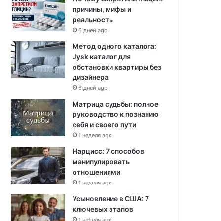
причины, мифы и
реальность
6 дней ago
Метод одного каталога:
Jysk каталог для
обстановки квартиры без
дизайнера
6 дней ago
Матрица судьбы: полное
руководство к познанию
себя и своего пути
1 неделя ago
Нарцисс: 7 способов
манипулировать
отношениями
1 неделя ago
Усыновление в США: 7
ключевых этапов
1 неделя ago