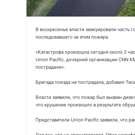
В воскресенье власти эвакуировали часть г
последовавшего за этим пожара.
«Катастрофа произошла сегодня около 2 час
Union Pacific, дочерней организации CNN 
пострадали».
Бригада поезда не пострадала, добавил Тис
Власти заявили, что пожар был вызван дизе
что крушение произошло в результате обру
Представители Union Pacific заявили, что р
Для тех, кто не эвакуировался, Офис шерифа