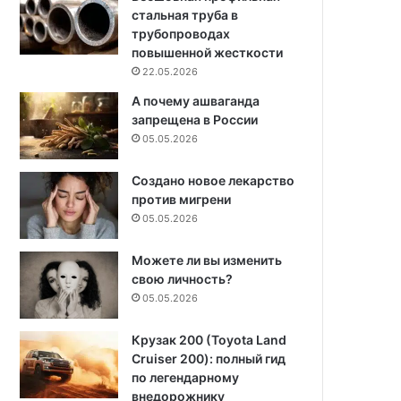
стальная труба в
трубопроводах
повышенной жесткости
22.05.2026
А почему ашваганда
запрещена в России
05.05.2026
Создано новое лекарство
против мигрени
05.05.2026
Можете ли вы изменить
свою личность?
05.05.2026
Крузак 200 (Toyota Land
Cruiser 200): полный гид
по легендарному
внедорожнику