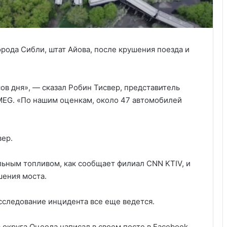
орода Сибли, штат Айова, после крушения поезда и
ов дня», — сказал Робин Тисвер, представитель
KMEG. «По нашим оценкам, около 47 автомобилей
вер.
льным топливом, как сообщает филиал CNN KTIV, и
шения моста.
асследование инцидента все еще ведется.
 округа Оцеола написал в своем посте в Facebook,