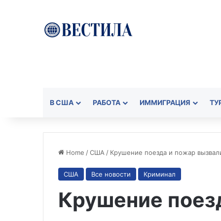
В США
РАБОТА
ИММИГРАЦИЯ
ТУ
Home
/
США
/
Крушение поезда и пожар вызвал
США
Все новости
Криминал
Крушение поез