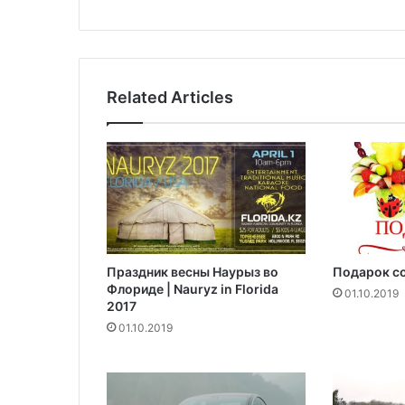
ч
т
о
п
а
Related Articles
н
д
е
м
и
я
в
ы
я
Праздник весны Наурыз во
Подарок со
в
Флориде | Nauryz in Florida
и
01.10.2019
2017
л
01.10.2019
а
"
н
е