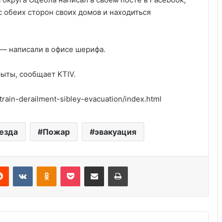
 обеих сторон своих домов и находиться
 — написали в офисе шерифа.
рыты, сообщает KTIV.
-train-derailment-sibley-evacuation/index.html
Удивительные факты о Флориде
езда
Пожар
эвакуация
Серийные убийцы США: 5
шокирующих случаев
Reddit
VKontakte
Odnoklassniki
Pocket
Share via Email
Print
Пляжный домик в Северной
Каролине, где Билл Гейтс и его
бывшая девушка Энн Уинблад
проводили долгие выходные, теперь