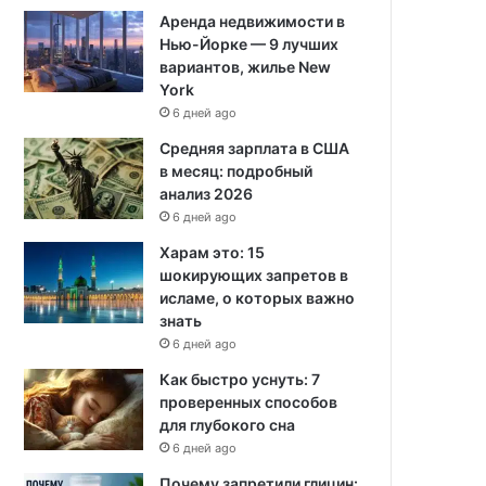
Аренда недвижимости в
Нью-Йорке — 9 лучших
вариантов, жилье New
York
6 дней ago
Средняя зарплата в США
в месяц: подробный
анализ 2026
6 дней ago
Харам это: 15
шокирующих запретов в
исламе, о которых важно
знать
6 дней ago
Как быстро уснуть: 7
проверенных способов
для глубокого сна
6 дней ago
Почему запретили глицин: