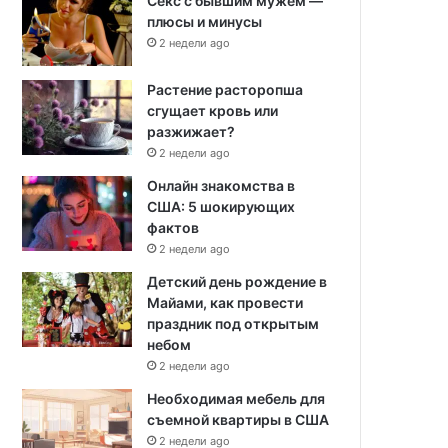
Секс с бывшим мужем —
плюсы и минусы
2 недели ago
Растение расторопша
сгущает кровь или
разжижает?
2 недели ago
Онлайн знакомства в
США: 5 шокирующих
фактов
2 недели ago
Детский день рождение в
Майами, как провести
праздник под открытым
небом
2 недели ago
Необходимая мебель для
съемной квартиры в США
2 недели ago