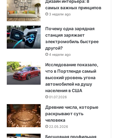
Дизайн интерьера: 8
самых важных принципов
3 недели ago
Почему одна зарядная
станция заряжает
электромобиль быстрее
другой?
4 недели ago
Исследование показало,
что в Портленде самый
высокий уровень угона
автомобилей на душу
населения в США
01.07.2026
Древние числа, которые
раскрывают суть
человека
22.05.2026
Бесшовная профильная