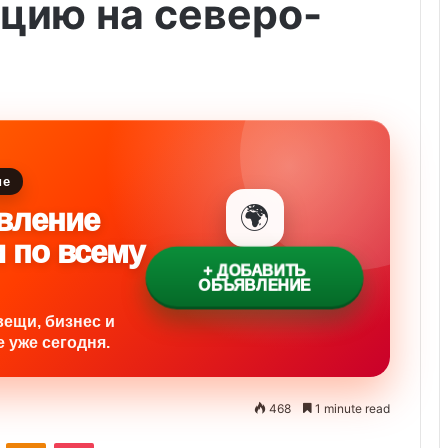
цию на северо-
ие
🌍
вление
и по всему
+ ДОБАВИТЬ
ОБЪЯВЛЕНИЕ
вещи, бизнес и
 уже сегодня.
468
1 minute read
ontakte
Odnoklassniki
Pocket