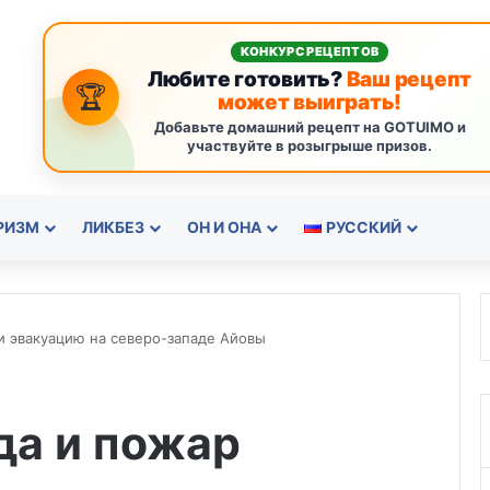
КОНКУРС РЕЦЕПТОВ
Любите готовить?
Ваш рецепт
🏆
может выиграть!
Добавьте домашний рецепт на GOTUIMO и
участвуйте в розыгрыше призов.
РИЗМ
ЛИКБЕЗ
ОН И ОНА
РУССКИЙ
и эвакуацию на северо-западе Айовы
да и пожар