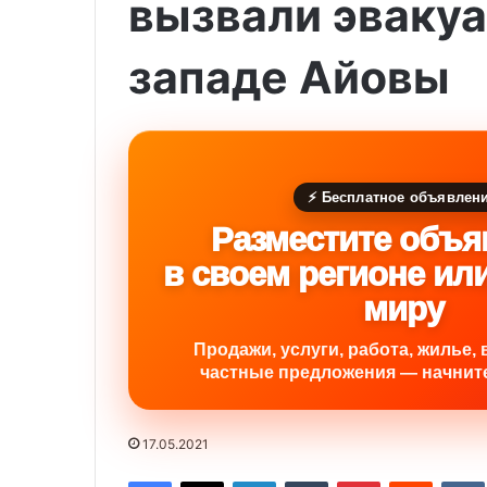
вызвали эвакуа
западе Айовы
⚡ Бесплатное объявлен
Разместите объя
в своем регионе ил
миру
Продажи, услуги, работа, жилье, 
частные предложения — начните
17.05.2021
Facebook
X
LinkedIn
Tumblr
Pinterest
Reddit
VK