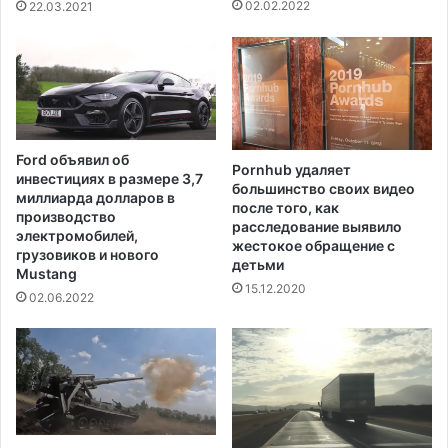
р
02.02.2022
22.03.2021
о
т
е
с
т
и
р
Ford объявил об
Pornhub удаляет
о
инвестициях в размере 3,7
большинство своих видео
в
миллиарда долларов в
после того, как
а
производство
расследование выявило
н
электромобилей,
жестокое обращение с
грузовиков и нового
н
детьми
Mustang
а
15.12.2020
л
02.06.2022
ю
д
я
х