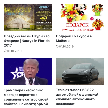
л
и
л
н
и
ы
а
M
р
o
д
d
о
e
Праздник весны Наурыз во
Подарок со вкусом в
в
r
Флориде | Nauryz in Florida
Майами
д
n
2017
01.10.2019
о
a
01.10.2019
л
о
л
т
а
C
р
O
о
V
в
I
D
-
Tesla отзывает 53 822
Трамп через несколько
1
автомобилей с функцией
месяцев вернется в
9
«полного автономного
социальные сети со своей
вождения»
п
собственной платформой