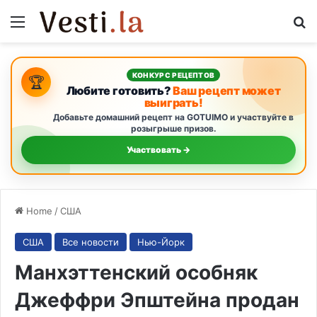
Menu
S
КОНКУРС РЕЦЕПТОВ
🏆
Любите готовить?
Ваш рецепт может
выиграть!
Добавьте домашний рецепт на GOTUIMO и участвуйте в
розыгрыше призов.
Участвовать →
Home
/
США
США
Все новости
Нью-Йорк
Манхэттенский особняк
Джеффри Эпштейна продан