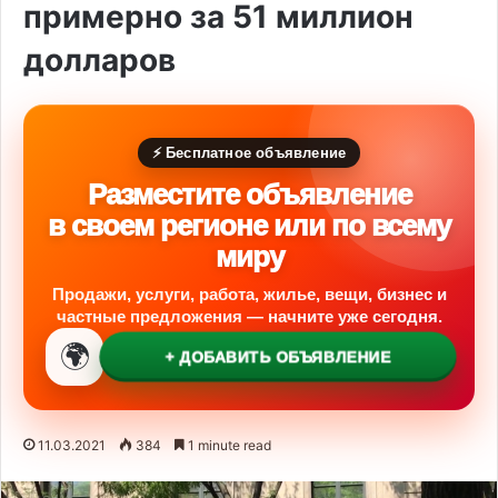
примерно за 51 миллион
долларов
⚡ Бесплатное объявление
Разместите объявление
в своем регионе или по всему
миру
Продажи, услуги, работа, жилье, вещи, бизнес и
частные предложения — начните уже сегодня.
🌍
+ ДОБАВИТЬ ОБЪЯВЛЕНИЕ
11.03.2021
384
1 minute read