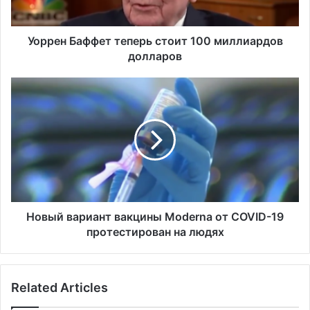
а
ф
ф
Уоррен Баффет теперь стоит 100 миллиардов
е
долларов
т
т
Н
е
о
п
в
е
ы
р
й
ь
в
с
а
т
р
о
и
и
а
Новый вариант вакцины Moderna от COVID-19
т
н
протестирован на людях
1
т
0
в
0
а
Related Articles
м
к
и
ц