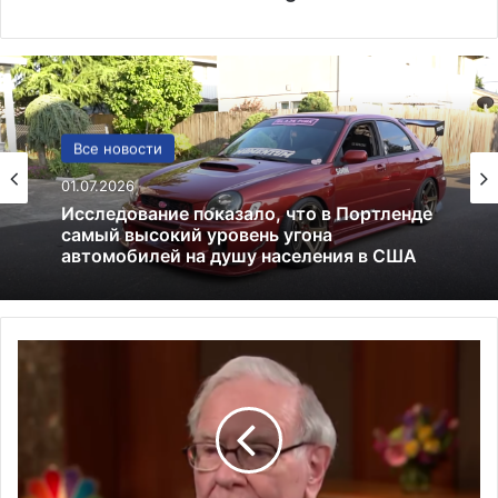
США
Все новости
13.06.2025
01.07.2026
Америка имеет огромный избыток сыра
У
Исследование показало, что в Портленде
о
самый высокий уровень угона
р
автомобилей на душу населения в США
р
е
н
Б