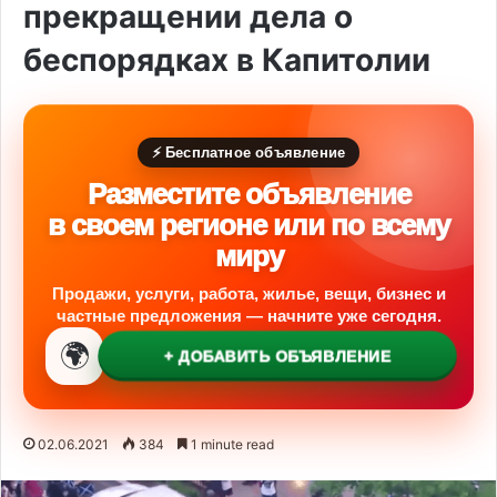
прекращении дела о
беспорядках в Капитолии
⚡ Бесплатное объявление
Разместите объявление
в своем регионе или по всему
миру
Продажи, услуги, работа, жилье, вещи, бизнес и
частные предложения — начните уже сегодня.
🌍
+ ДОБАВИТЬ ОБЪЯВЛЕНИЕ
02.06.2021
384
1 minute read