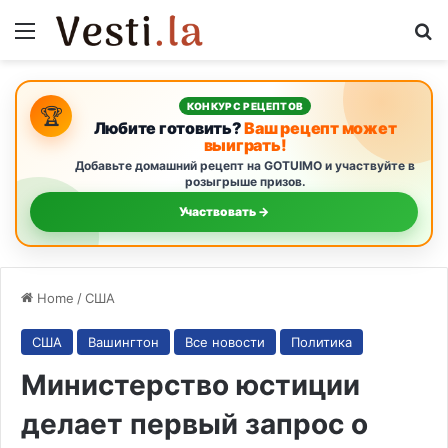
Menu
S
КОНКУРС РЕЦЕПТОВ
🏆
Любите готовить?
Ваш рецепт может
выиграть!
Добавьте домашний рецепт на GOTUIMO и участвуйте в
розыгрыше призов.
Участвовать →
Home
/
США
США
Вашингтон
Все новости
Политика
Министерство юстиции
делает первый запрос о