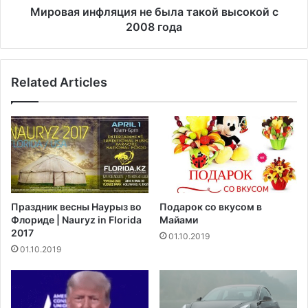
о
ф
Мировая инфляция не была такой высокой с
т
л
2008 года
н
я
о
ц
ш
и
е
Related Articles
я
н
н
и
е
я
б
С
ы
Ш
л
А
а
с
т
Г
а
Праздник весны Наурыз во
Подарок со вкусом в
в
к
Флориде | Nauryz in Florida
Майами
а
о
2017
01.10.2019
т
й
01.10.2019
е
в
м
ы
а
с
л
о