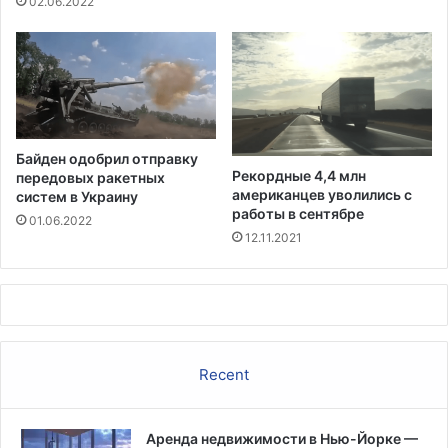
02.06.2022
й
п
е
р
в
о
й
Байден одобрил отправку
з
Рекордные 4,4 млн
передовых ракетных
а
американцев уволились с
систем в Украину
р
работы в сентябре
01.06.2022
у
12.11.2021
б
е
ж
н
о
й
Recent
п
о
е
Аренда недвижимости в Нью-Йорке —
з