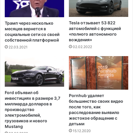
о
к
й
о
и
й
М
с
Tesla отзывает 53 822
Трамп через несколько
е
2
автомобилей с функцией
месяцев вернется в
к
0
«полного автономного
социальные сети со своей
с
вождения»
0
собственной платформой
и
8
02.02.2022
22.03.2021
к
г
о
о
й
д
в
а
о
в
р
Ford объявил об
е
Pornhub удаляет
инвестициях в размере 3,7
большинство своих видео
м
миллиарда долларов в
после того, как
я
производство
расследование выявило
с
электромобилей,
жестокое обращение с
в
грузовиков и нового
детьми
о
Mustang
15.12.2020
е