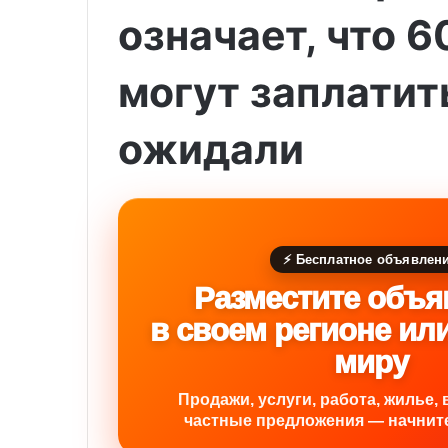
означает, что 
могут заплатит
ожидали
⚡ Бесплатное объявлен
Разместите объя
в своем регионе ил
миру
Продажи, услуги, работа, жилье, 
частные предложения — начните