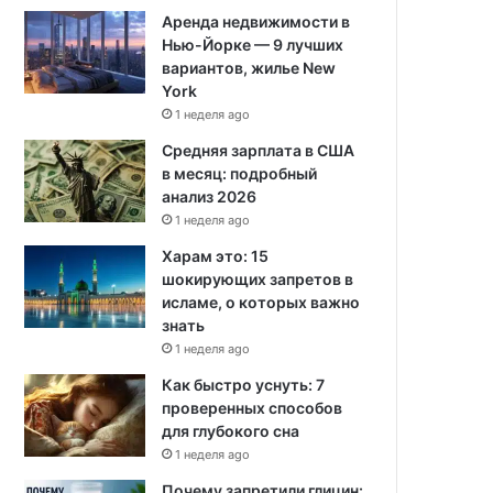
Аренда недвижимости в
Нью-Йорке — 9 лучших
вариантов, жилье New
York
1 неделя ago
Средняя зарплата в США
в месяц: подробный
анализ 2026
1 неделя ago
Харам это: 15
шокирующих запретов в
исламе, о которых важно
знать
1 неделя ago
Как быстро уснуть: 7
проверенных способов
для глубокого сна
1 неделя ago
Почему запретили глицин: