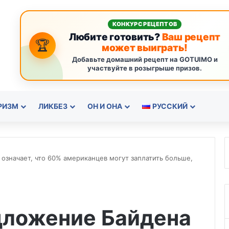
КОНКУРС РЕЦЕПТОВ
Любите готовить?
Ваш рецепт
🏆
может выиграть!
Добавьте домашний рецепт на GOTUIMO и
участвуйте в розыгрыше призов.
РИЗМ
ЛИКБЕЗ
ОН И ОНА
РУССКИЙ
значает, что 60% американцев могут заплатить больше,
дложение Байдена