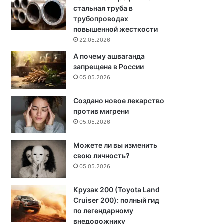
стальная труба в
трубопроводах
повышенной жесткости
22.05.2026
А почему ашваганда
запрещена в России
05.05.2026
Создано новое лекарство
против мигрени
05.05.2026
Можете ли вы изменить
свою личность?
05.05.2026
Крузак 200 (Toyota Land
Cruiser 200): полный гид
по легендарному
внедорожнику