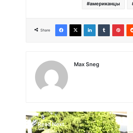
американцы
Facebook
X
LinkedIn
Tumblr
Pinterest
Share
Max Sneg
Read Next