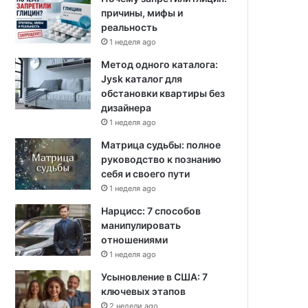
причины, мифы и
реальность
1 неделя ago
Метод одного каталога:
Jysk каталог для
обстановки квартиры без
дизайнера
1 неделя ago
Матрица судьбы: полное
руководство к познанию
себя и своего пути
1 неделя ago
Нарцисс: 7 способов
манипулировать
отношениями
1 неделя ago
Усыновление в США: 7
ключевых этапов
2 недели ago