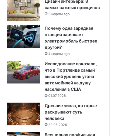
Дизайн интерьера: 8
самых важных принципов
3 недели ago
Почему одна зарядная
станция заряжает
электромобиль быстрее
другой?
4 недели ago
Исследование показало,
что в Портленде самый
высокий уровень угона
автомобилей на душу
населения в США
01.07.2026
Древние числа, которые
раскрывают суть
человека
22.05.2026
Бесшовная профильная