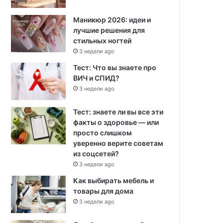
Маникюр 2026: идеи и
лучшие решения для
стильных ногтей
3 недели ago
Тест: Что вы знаете про
ВИЧ и СПИД?
3 недели ago
Тест: знаете ли вы все эти
факты о здоровье — или
просто слишком
уверенно верите советам
из соцсетей?
3 недели ago
Как выбирать мебель и
товары для дома
3 недели ago