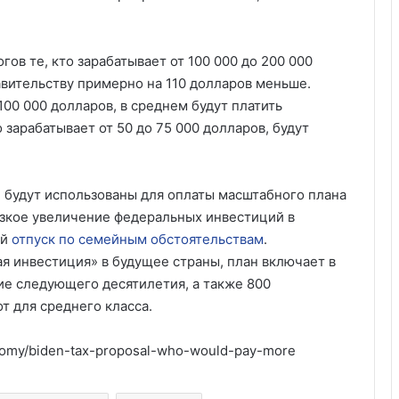
ов те, кто зарабатывает от 100 000 до 200 000
равительству примерно на 110 долларов меньше.
00 000 долларов, в среднем будут платить
 зарабатывает от 50 до 75 000 долларов, будут
 будут использованы для оплаты масштабного плана
езкое увеличение федеральных инвестиций в
ый
отпуск по семейным обстоятельствам
.
 инвестиция» в будущее страны, план включает в
ие следующего десятилетия, а также 800
т для среднего класса.
nomy/biden-tax-proposal-who-would-pay-more
Россия больше не получит
американских льгот: что это значит