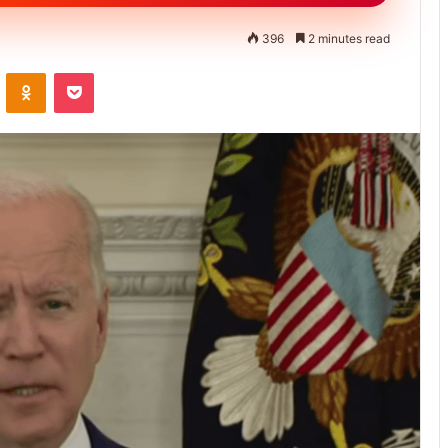
396
2 minutes read
ontakte
Odnoklassniki
Pocket