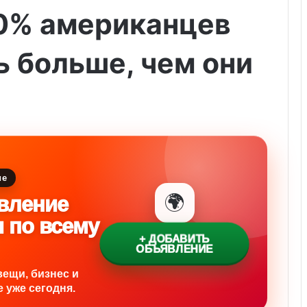
60% американцев
ь больше, чем они
ие
🌍
вление
и по всему
+ ДОБАВИТЬ
ОБЪЯВЛЕНИЕ
вещи, бизнес и
 уже сегодня.