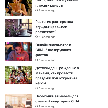
Секс с бывшим мужем —
плюсы и минусы
2 недели ago
Растение расторопша
сгущает кровь или
разжижает?
2 недели ago
Онлайн знакомства в
США: 5 шокирующих
фактов
2 недели ago
Детский день рождение в
Майами, как провести
праздник под открытым
небом
3 недели ago
Необходимая мебель для
съемной квартиры в США
3 недели ago