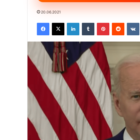
20.06.2021
Facebook
X
LinkedIn
Tumblr
Pinterest
Reddit
VK