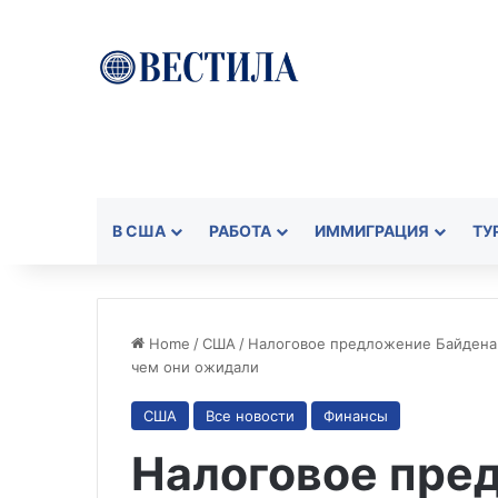
В США
РАБОТА
ИММИГРАЦИЯ
ТУ
Home
/
США
/
Налоговое предложение Байдена о
чем они ожидали
США
Все новости
Финансы
Налоговое пре