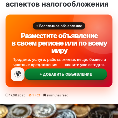
аспектов налогообложения
⚡ Бесплатное объявление
Разместите объявление
в своем регионе или по всему
миру
Продажи, услуги, работа, жилье, вещи, бизнес и
частные предложения — начните уже сегодня.
🌍
+ ДОБАВИТЬ ОБЪЯВЛЕНИЕ
17.06.2025
1 421
9 minutes read