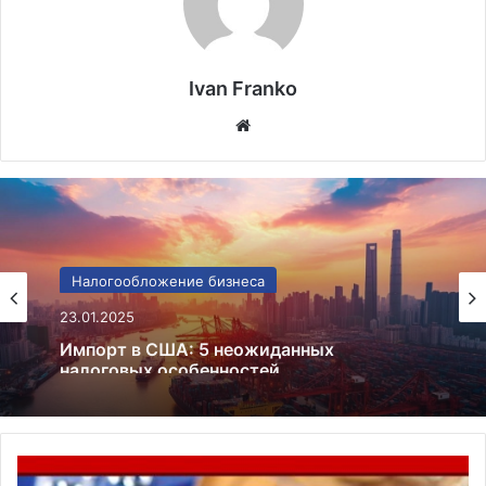
Ivan Franko
Website
Налогообложение бизнеса
23.01.2025
Импорт в США: 5 неожиданных
налоговых особенностей
Кредитная