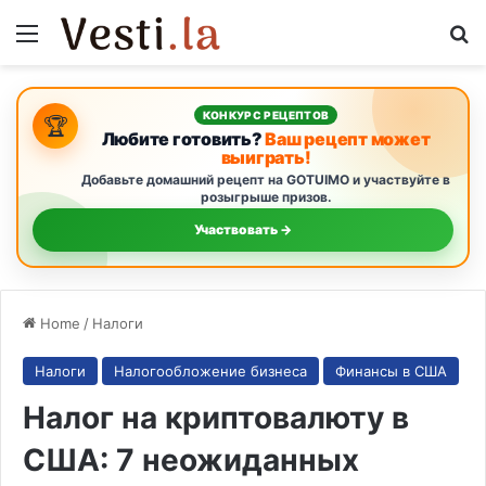
Menu
Se
КОНКУРС РЕЦЕПТОВ
🏆
Любите готовить?
Ваш рецепт может
выиграть!
Добавьте домашний рецепт на GOTUIMO и участвуйте в
розыгрыше призов.
Участвовать →
Home
/
Налоги
Налоги
Налогообложение бизнеса
Финансы в США
Налог на криптовалюту в
США: 7 неожиданных