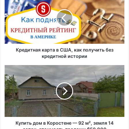
карта
в
США,
как
получить
без
кредитной
истории
Кредитная карта в США, как получить без
кредитной истории
Купить
дом
в
Коростене
—
92
м²,
земля
14
соток,
Купить дом в Коростене — 92 м², земля 14
стоимость