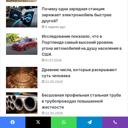
Почему одна зарядная станция
заряжает электромобиль быстрее
другой?
4 недели ago
Исследование показало, что в
Портленде самый высокий уровень
угона автомобилей на душу населения в
США
01.07.2026
Древние числа, которые раскрывают
суть человека
22.05.2026
Бесшовная профильная стальная труба
в трубопроводах повышенной
жесткости
22.05.2026
А почему ашваганда запрещена в
Facebook
X
WhatsApp
Telegram
Viber