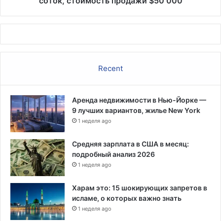
соток, стоимость продажи $50 000
продажи
$50
000
Recent
Аренда недвижимости в Нью-Йорке —
9 лучших вариантов, жилье New York
1 неделя ago
Средняя зарплата в США в месяц:
подробный анализ 2026
1 неделя ago
Харам это: 15 шокирующих запретов в
исламе, о которых важно знать
1 неделя ago