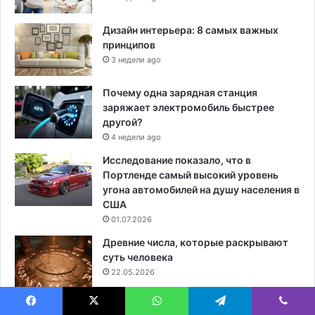
Дизайн интерьера: 8 самых важных
принципов
3 недели ago
Почему одна зарядная станция
заряжает электромобиль быстрее
другой?
4 недели ago
Исследование показало, что в
Портленде самый высокий уровень
угона автомобилей на душу населения в
США
01.07.2026
Древние числа, которые раскрывают
суть человека
22.05.2026
Бесшовная профильная стальная труба
Facebook
X
WhatsApp
Telegram
Viber