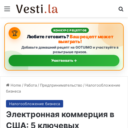
Menu
Se
КОНКУРС РЕЦЕПТОВ
🏆
Любите готовить?
Ваш рецепт может
выиграть!
Добавьте домашний рецепт на GOTUIMO и участвуйте в
розыгрыше призов.
Участвовать →
Home
/
Работа
/
Предпринимательство
/
Налогообложение
бизнеса
Налогообложение бизнеса
Электронная коммерция в
США: 5 ключевых