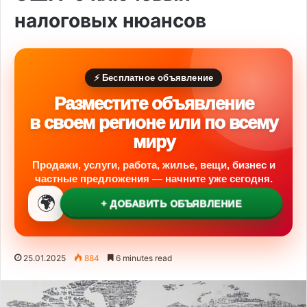
налоговых нюансов
⚡ Бесплатное объявление
Разместите объявление
в своем регионе или по всему
миру
Продажи, услуги, работа, жилье, вещи, бизнес и
частные предложения — начните уже сегодня.
🌍
+ ДОБАВИТЬ ОБЪЯВЛЕНИЕ
25.01.2025
884
6 minutes read