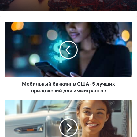
Мобильный
банкинг
в
США:
5
лучших
приложений
для
иммигрантов
Мобильный банкинг в США: 5 лучших
приложений для иммигрантов
Карьерный
рост
CDL
водителей:
7
стратегий