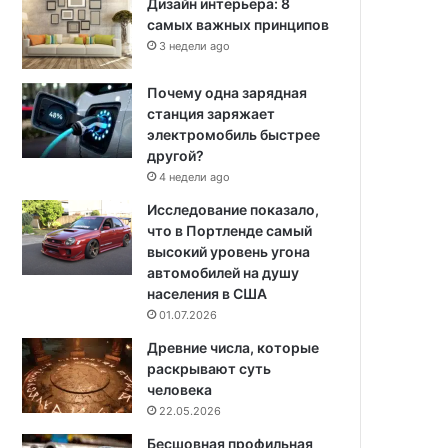
Дизайн интерьера: 8
самых важных принципов
3 недели ago
Почему одна зарядная
станция заряжает
электромобиль быстрее
другой?
4 недели ago
Исследование показало,
что в Портленде самый
высокий уровень угона
автомобилей на душу
населения в США
01.07.2026
Древние числа, которые
раскрывают суть
человека
22.05.2026
Бесшовная профильная