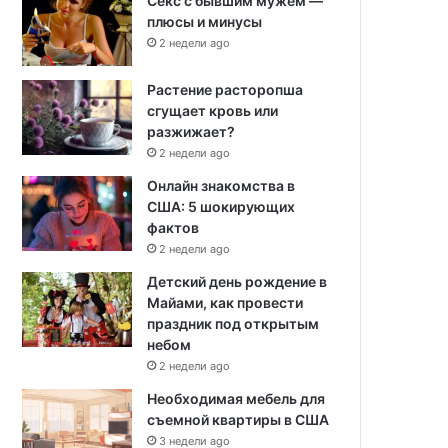
Секс с бывшим мужем —
плюсы и минусы
2 недели ago
Растение расторопша
сгущает кровь или
разжижает?
2 недели ago
Онлайн знакомства в
США: 5 шокирующих
фактов
2 недели ago
Детский день рождение в
Майами, как провести
праздник под открытым
небом
2 недели ago
Необходимая мебель для
съемной квартиры в США
3 недели ago