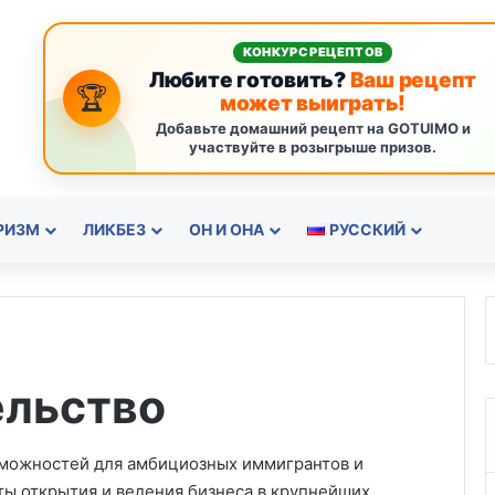
КОНКУРС РЕЦЕПТОВ
Любите готовить?
Ваш рецепт
🏆
может выиграть!
Добавьте домашний рецепт на GOTUIMO и
участвуйте в розыгрыше призов.
РИЗМ
ЛИКБЕЗ
ОН И ОНА
РУССКИЙ
льство
можностей для амбициозных иммигрантов и
ты открытия и ведения бизнеса в крупнейших