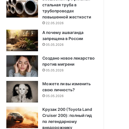
стальная труба в
трубопроводах
повышенной жесткости
22.05.2026
А почему ашваганда
запрещена в России
05.05.2026
Создано новое лекарство
против мигрени
05.05.2026
Можете ли вы изменить
свою личность?
05.05.2026
Крузак 200 (Toyota Land
Cruiser 200): полный гид
по легендарному
внедорожнику