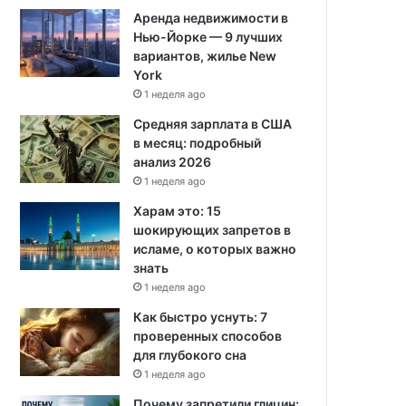
Аренда недвижимости в
Нью-Йорке — 9 лучших
вариантов, жилье New
York
1 неделя ago
Средняя зарплата в США
в месяц: подробный
анализ 2026
1 неделя ago
Харам это: 15
шокирующих запретов в
исламе, о которых важно
знать
1 неделя ago
Как быстро уснуть: 7
проверенных способов
для глубокого сна
1 неделя ago
Почему запретили глицин: