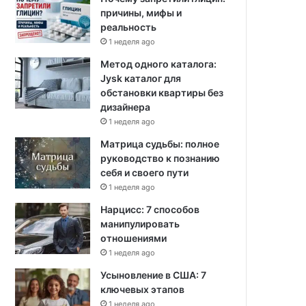
причины, мифы и
реальность
1 неделя ago
Метод одного каталога:
Jysk каталог для
обстановки квартиры без
дизайнера
1 неделя ago
Матрица судьбы: полное
руководство к познанию
себя и своего пути
1 неделя ago
Нарцисс: 7 способов
манипулировать
отношениями
1 неделя ago
Усыновление в США: 7
ключевых этапов
1 неделя ago