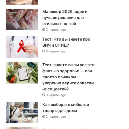
Маникюр 2026: идеи и
лучшие решения для
стильных ногтей
3 недели ago
Тест: Что вы знаете про
ВИЧ и СПИД?
3 недели ago
Тест: знаете ли вы все эти
факты о здоровье — или
просто слишком
уверенно верите советам
из соцсетей?
3 недели ago
Как выбирать мебель и
товары для дома
3 недели ago