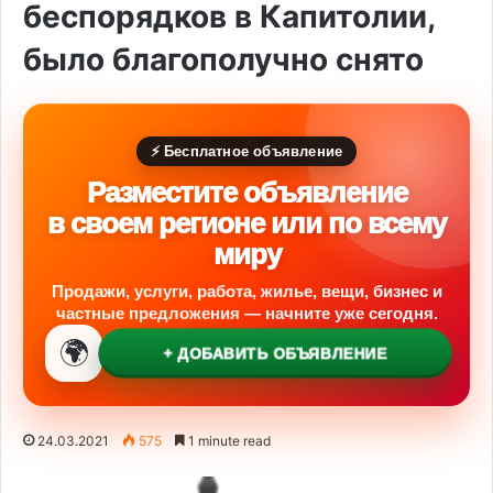
беспорядков в Капитолии,
было благополучно снято
⚡ Бесплатное объявление
Разместите объявление
в своем регионе или по всему
миру
Продажи, услуги, работа, жилье, вещи, бизнес и
частные предложения — начните уже сегодня.
🌍
+ ДОБАВИТЬ ОБЪЯВЛЕНИЕ
24.03.2021
575
1 minute read