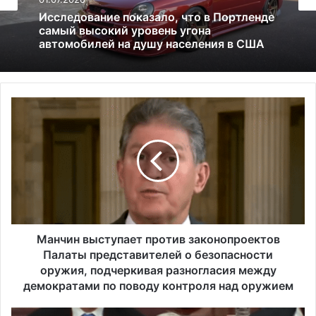
Все новости
13.06.2025
01.07.2026
Америка имеет огромный избыток сыра
М
Исследование показало, что в Портленде
а
самый высокий уровень угона
автомобилей на душу населения в США
н
ч
и
н
в
ы
с
т
Манчин выступает против законопроектов
у
Палаты представителей о безопасности
п
оружия, подчеркивая разногласия между
а
демократами по поводу контроля над оружием
е
т
Л