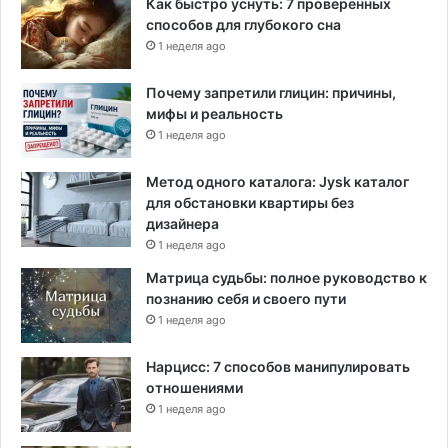
Как быстро уснуть: 7 проверенных
д
способов для глубокого сна
у
1 неделя ago
д
е
м
Почему запретили глицин: причины,
о
мифы и реальность
к
1 неделя ago
р
а
Метод одного каталога: Jysk каталог
т
для обстановки квартиры без
а
дизайнера
м
1 неделя ago
и
Матрица судьбы: полное руководство к
п
познанию себя и своего пути
о
1 неделя ago
п
о
в
Нарцисс: 7 способов манипулировать
о
отношениями
д
1 неделя ago
у