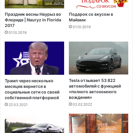
а
с
л
т
Праздник весны Наурыз во
Подарок со вкусом в
а
в
Флориде | Nauryz in Florida
Майами
т
а
2017
01.10.2019
ы
М
01.10.2019
п
а
р
к
е
к
д
о
с
н
т
н
а
е
в
л
Tesla отзывает 53 822
Трамп через несколько
и
л
автомобилей с функцией
месяцев вернется в
т
с
«полного автономного
социальные сети со своей
е
к
вождения»
собственной платформой
л
а
02.02.2022
22.03.2021
е
з
й
а
о
л
б
,