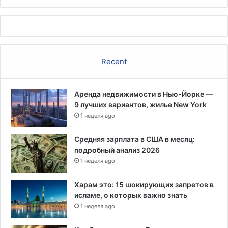
е
ш
р
а
к
л
и
и
в
в
Recent
а
Б
я
е
р
л
а
Аренда недвижимости в Нью-Йорке —
ы
з
9 лучших вариантов, жилье New York
й
н
1 неделя ago
д
о
о
г
м
Средняя зарплата в США в месяц:
л
подробный анализ 2026
а
1 неделя ago
с
и
Харам это: 15 шокирующих запретов в
я
исламе, о которых важно знать
м
1 неделя ago
е
ж