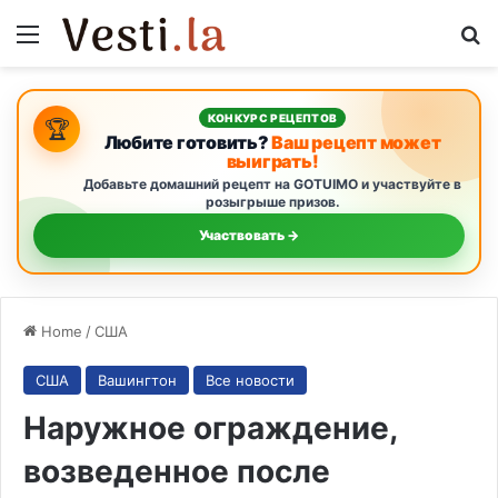
Menu
S
КОНКУРС РЕЦЕПТОВ
🏆
Любите готовить?
Ваш рецепт может
выиграть!
Добавьте домашний рецепт на GOTUIMO и участвуйте в
розыгрыше призов.
Участвовать →
Home
/
США
США
Вашингтон
Все новости
Наружное ограждение,
возведенное после