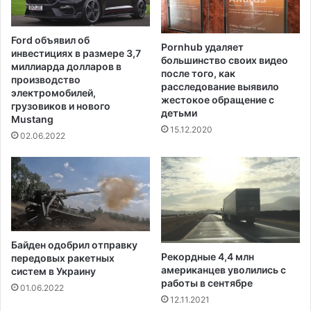
е
ч
з
т
о
о
Ford объявил об
п
Pornhub удаляет
е
инвестициях в размере 3,7
а
большинство своих видео
г
миллиарда долларов в
после того, как
с
о
производство
расследование выявило
н
у
электромобилей,
жестокое обращение с
о
ж
грузовиков и нового
детьми
с
Mustang
е
15.12.2020
т
д
02.06.2022
и
а
о
в
р
н
у
о
ж
н
и
е
я
п
Байден одобрил отправку
,
р
Рекордные 4,4 млн
передовых ракетных
п
и
американцев уволились с
систем в Украину
о
г
работы в сентябре
01.06.2022
д
л
12.11.2021
ч
а