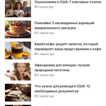
к
Усыновление в США: 7 ключевых этапов
о
1 неделя ago
н
т
р
Панкейки: 5 неожиданных вариаций
о
американского завтрака
л
2 недели ago
я
н
Бамбл кофе: рецепт напитка, который
а
перевернет ваши представления о кофе
д
2 недели ago
о
р
у
Афродизиак для женщин: лучшие
ж
природные патогены
и
2 недели ago
е
м
Что нужно для развода в США: 12
необходимых документов
2 недели ago