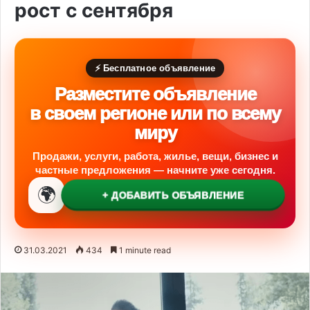
рост с сентября
⚡ Бесплатное объявление
Разместите объявление
в своем регионе или по всему
миру
Продажи, услуги, работа, жилье, вещи, бизнес и
частные предложения — начните уже сегодня.
🌍
+ ДОБАВИТЬ ОБЪЯВЛЕНИЕ
31.03.2021
434
1 minute read