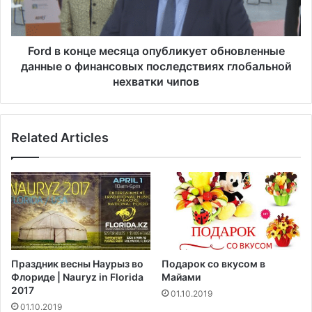
е
о
т
н
н
ц
и
е
Ford в конце месяца опубликует обновленные
о
м
данные о финансовых последствиях глобальной
н
е
нехватки чипов
о
с
в
я
ы
ц
х
Related Articles
а
с
о
л
п
у
у
ч
б
а
л
я
и
х
к
з
у
Праздник весны Наурыз во
Подарок со вкусом в
а
е
Флориде | Nauryz in Florida
Майами
б
т
2017
01.10.2019
о
о
01.10.2019
л