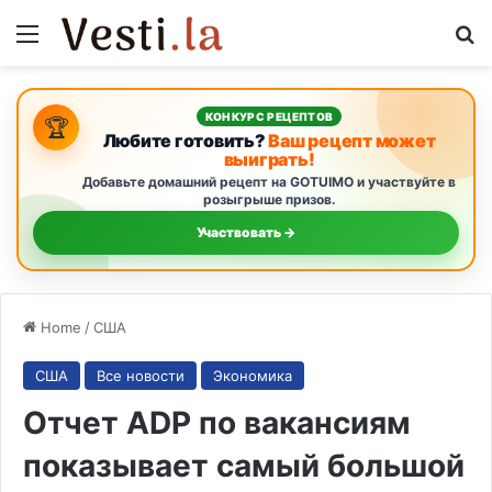
Menu
S
КОНКУРС РЕЦЕПТОВ
🏆
Любите готовить?
Ваш рецепт может
выиграть!
Добавьте домашний рецепт на GOTUIMO и участвуйте в
розыгрыше призов.
Участвовать →
Home
/
США
США
Все новости
Экономика
Отчет ADP по вакансиям
показывает самый большой