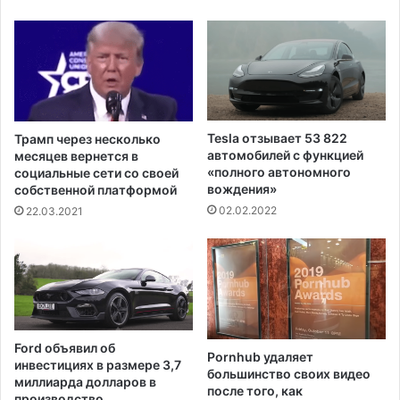
б
е
н
в
о
а
в
н
л
и
е
я
н
к
н
Tesla отзывает 53 822
Трамп через несколько
о
ы
автомобилей с функцией
месяцев вернется в
р
е
«полного автономного
социальные сети со своей
о
д
вождения»
собственной платформой
н
а
02.02.2022
22.03.2021
а
н
в
н
и
ы
р
е
у
о
с
ф
о
и
Ford объявил об
м
Pornhub удаляет
н
инвестициях в размере 3,7
,
большинство своих видео
а
миллиарда долларов в
после того, как
н
н
производство