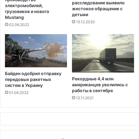
расследование выявило
и
с
электромобилей,
жестокое обращение с
о
о
грузовиков и нового
детьми
с
Mustang
в
15.12.2020
м
ы
02.06.2022
е
х
р
п
т
о
е
с
л
л
ь
е
н
д
Байден одобрил отправку
ы
с
Рекордные 4,4 млн
передовых ракетных
х
т
американцев уволились с
систем в Украину
с
в
работы в сентябре
01.06.2022
л
и
12.11.2021
у
я
ч
х
а
г
я
л
х
о
б