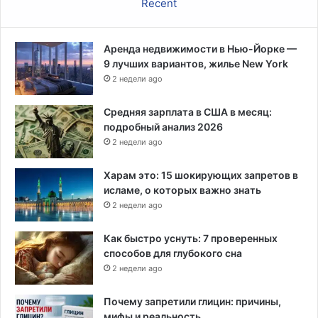
Recent
а
л
ь
Аренда недвижимости в Нью-Йорке —
н
9 лучших вариантов, жилье New York
о
2 недели ago
й
н
е
Средняя зарплата в США в месяц:
х
подробный анализ 2026
в
2 недели ago
а
т
Харам это: 15 шокирующих запретов в
к
исламе, о которых важно знать
и
2 недели ago
ч
и
Как быстро уснуть: 7 проверенных
п
способов для глубокого сна
о
2 недели ago
в
Почему запретили глицин: причины,
мифы и реальность