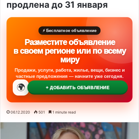
продлена до 31 января
⚡ Бесплатное объявление
Разместите объявление
в своем регионе или по всему
миру
Продажи, услуги, работа, жилье, вещи, бизнес и
частные предложения — начните уже сегодня.
🌍
+ ДОБАВИТЬ ОБЪЯВЛЕНИЕ
06.12.2020
501
1 minute read