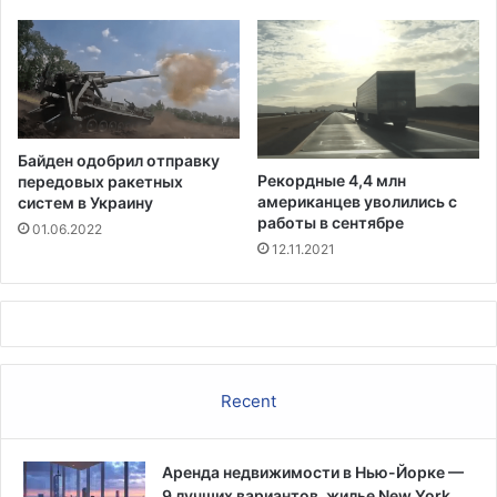
р
у
к
о
в
о
д
Байден одобрил отправку
с
Рекордные 4,4 млн
передовых ракетных
т
американцев уволились с
систем в Украину
в
работы в сентябре
01.06.2022
о
12.11.2021
з
д
р
а
в
о
Recent
о
х
р
Аренда недвижимости в Нью-Йорке —
а
9 лучших вариантов, жилье New York
н