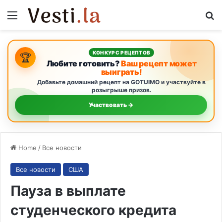
Menu
S
КОНКУРС РЕЦЕПТОВ
🏆
Любите готовить?
Ваш рецепт может
выиграть!
Добавьте домашний рецепт на GOTUIMO и участвуйте в
розыгрыше призов.
Участвовать →
Home
/
Все новости
Все новости
США
Пауза в выплате
студенческого кредита