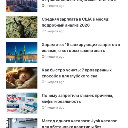
е
1 неделя ago
н
и
Средняя зарплата в США в месяц:
е
подробный анализ 2026
м
1 неделя ago
и
с
Харам это: 15 шокирующих запретов в
о
исламе, о которых важно знать
ц
1 неделя ago
и
а
Как быстро уснуть: 7 проверенных
л
способов для глубокого сна
ь
1 неделя ago
н
ы
Почему запретили глицин: причины,
м
мифы и реальность
и
1 неделя ago
с
л
у
Метод одного каталога: Jysk каталог
ж
для обстановки квартиры без