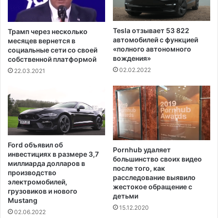
в
у
л
т
я
Tesla отзывает 53 822
Трамп через несколько
е
автомобилей с функцией
месяцев вернется в
т
«полного автономного
социальные сети со своей
с
вождения»
собственной платформой
я
02.02.2022
22.03.2021
п
р
е
т
е
н
д
Ford объявил об
е
Pornhub удаляет
инвестициях в размере 3,7
большинство своих видео
н
миллиарда долларов в
после того, как
т
производство
расследование выявило
о
электромобилей,
жестокое обращение с
м
грузовиков и нового
детьми
Mustang
н
15.12.2020
а
02.06.2022