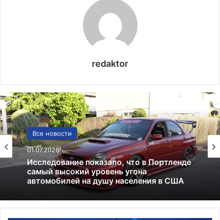
redaktor
США
Все новости
13.06.2025
01.07.2026
Америка имеет огромный избыток сыра