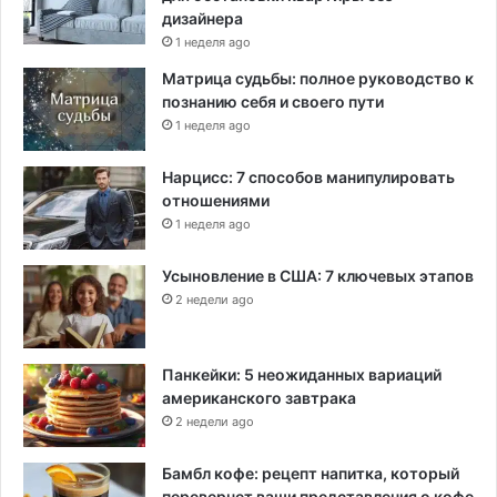
б
дизайнера
а
1 неделя ago
м
Матрица судьбы: полное руководство к
и
познанию себя и своего пути
1 неделя ago
Нарцисс: 7 способов манипулировать
отношениями
1 неделя ago
Усыновление в США: 7 ключевых этапов
2 недели ago
Панкейки: 5 неожиданных вариаций
американского завтрака
2 недели ago
Бамбл кофе: рецепт напитка, который
перевернет ваши представления о кофе