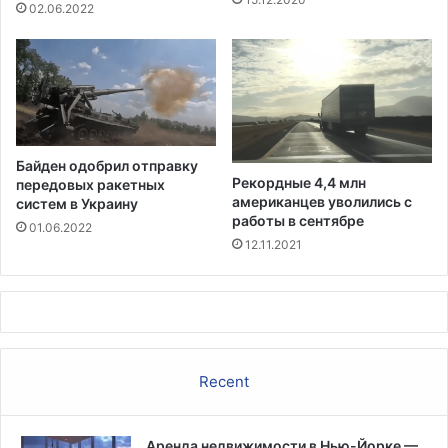
1
п
02.06.2022
5
р
0
о
л
с
ю
и
д
т
я
е
м
л
Байден одобрил отправку
е
Рекордные 4,4 млн
передовых ракетных
й
американцев уволились с
систем в Украину
у
работы в сентябре
01.06.2022
б
12.11.2021
е
ж
и
щ
а
Recent
Аренда недвижимости в Нью-Йорке —