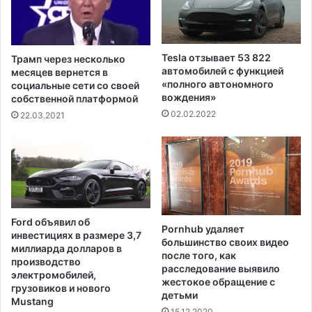
и
Б
о
а
н
й
о
д
Tesla отзывает 53 822
Трамп через несколько
в
е
автомобилей с функцией
месяцев вернется в
д
н
«полного автономного
социальные сети со своей
о
вождения»
а
собственной платформой
л
з
02.02.2022
22.03.2021
л
а
а
щ
р
и
о
т
в
и
п
т
р
ь
Ford объявил об
и
Pornhub удаляет
Л
инвестициях в размере 3,7
большинство своих видео
м
Г
миллиарда долларов в
после того, как
е
Б
производство
расследование выявило
р
Т
электромобилей,
жестокое обращение с
н
грузовиков и нового
К
детьми
Mustang
о
-
15.12.2020