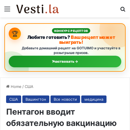
Menu
S
КОНКУРС РЕЦЕПТОВ
🏆
Любите готовить?
Ваш рецепт может
выиграть!
Добавьте домашний рецепт на GOTUIMO и участвуйте в
розыгрыше призов.
Участвовать →
Home
/
США
США
Вашингтон
Все новости
медицина
Пентагон вводит
обязательную вакцинацию