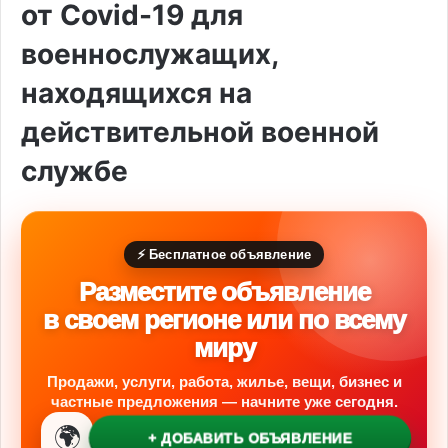
от Covid-19 для
военнослужащих,
находящихся на
действительной военной
службе
⚡ Бесплатное объявление
Разместите объявление
в своем регионе или по всему
миру
Продажи, услуги, работа, жилье, вещи, бизнес и
частные предложения — начните уже сегодня.
🌍
+ ДОБАВИТЬ ОБЪЯВЛЕНИЕ