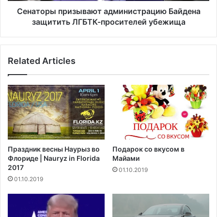
п
й
р
Сенаторы призывают администрацию Байдена
н
и
защитить ЛГБТК-просителей убежища
а
з
у
ы
ж
в
Related Articles
е
а
в
ю
ы
т
п
а
л
д
а
м
т
и
и
н
л
и
Праздник весны Наурыз во
Подарок со вкусом в
1
с
Флориде | Nauryz in Florida
Майами
2
т
2017
01.10.2019
1
р
01.10.2019
м
а
и
ц
л
и
л
ю