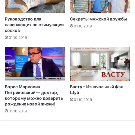
е
н
и
Руководство для
Секреты мужской дружбы
начинающих по стимуляции
е
01.10.2019
сосков
м
01.10.2019
Борис Маркович
Васту – Изначальный Фэн
Петриковский — доктор,
Шуй
которому можно доверить
01.10.2019
рождение новой жизни!
01.10.2019