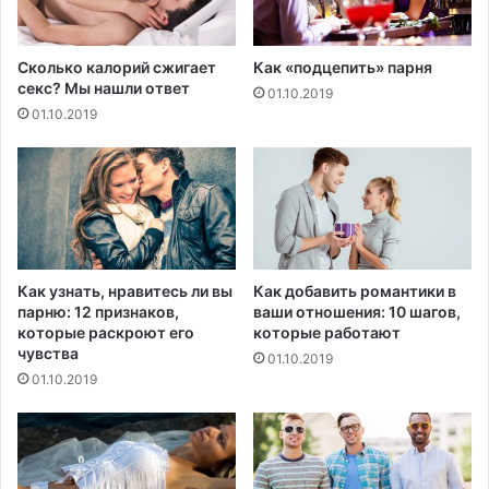
!
ы
п
о
Сколько калорий сжигает
Как «подцепить» парня
м
секс? Мы нашли ответ
01.10.2019
о
01.10.2019
г
у
т
б
о
р
о
т
Как узнать, нравитесь ли вы
Как добавить романтики в
ь
парню: 12 признаков,
ваши отношения: 10 шагов,
с
которые раскроют его
которые работают
я
чувства
01.10.2019
с
01.10.2019
о
б
л
ы
с