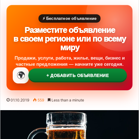
⚡ Бесплатное объявление
Разместите объявление
в своем регионе или по всему
миру
Продажи, услуги, работа, жилье, вещи, бизнес и
частные предложения — начните уже сегодня.
🌍
+ ДОБАВИТЬ ОБЪЯВЛЕНИЕ
01.10.2019
559
Less than a minute