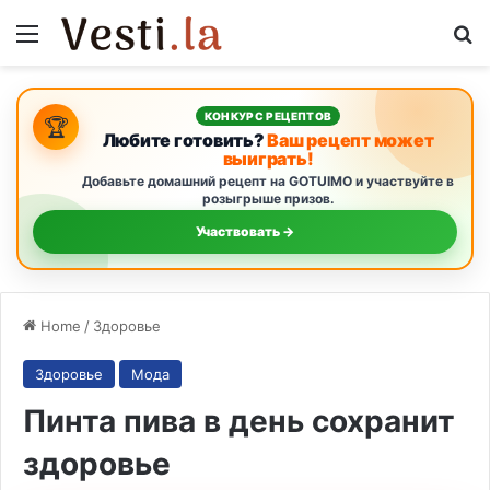
Menu
S
КОНКУРС РЕЦЕПТОВ
🏆
Любите готовить?
Ваш рецепт может
выиграть!
Добавьте домашний рецепт на GOTUIMO и участвуйте в
розыгрыше призов.
Участвовать →
Home
/
Здоровье
Здоровье
Мода
Пинта пива в день сохранит
здоровье